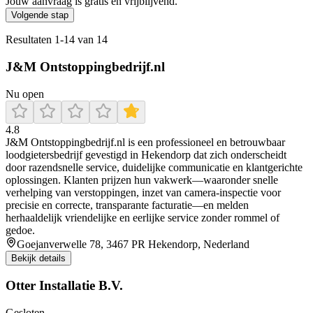
Jouw aanvraag is gratis en vrijblijvend.
Volgende stap
Resultaten
1
-
14
van
14
J&M Ontstoppingbedrijf.nl
Nu open
4.8
J&M Ontstoppingbedrijf.nl is een professioneel en betrouwbaar
loodgietersbedrijf gevestigd in Hekendorp dat zich onderscheidt
door razendsnelle service, duidelijke communicatie en klantgerichte
oplossingen. Klanten prijzen hun vakwerk—waaronder snelle
verhelping van verstoppingen, inzet van camera-inspectie voor
precisie en correcte, transparante facturatie—en melden
herhaaldelijk vriendelijke en eerlijke service zonder rommel of
gedoe.
Goejanverwelle 78, 3467 PR Hekendorp, Nederland
Bekijk details
Otter Installatie B.V.
Gesloten