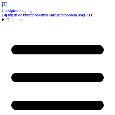
Loodgieters bij mij
Bij mij in de buurt
Badkamer calculator
Steden
Blog
FAQ
Open menu