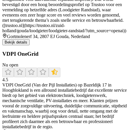
bevestigd door een hoog beoordelingsprofiel op Trustoo voor een
vermelding op hetzelfde adres (Loodgieter Randstad), waar
eveneens een zeer hoge score en veel reviews worden genoemd,
met terugkerende thema’s zoals snelle service en betrouwbaarheid.
([trustoo.nl](https://trustoo.nl/zuid-
holland/gouda/loodgieter/loodgieter-randstad/?utm_source=openai))
Gortmolenerf 34, 2807 EJ Gouda, Nederland
Bekijk details
VDPI OneGrid
Nu open
4.5
VDPI OneGrid (Van der Pijl Installaties) op Bazeldijk 17 in
Hoogblokland is een allround installatiebedrijf dat excellente service
biedt op het gebied van elektrotechniek, loodgieterswerk,
mechanische ventilatie, PV-installaties en meer. Klanten prijzen
vooral de zorgvuldige uitvoering, duidelijke communicatie, stiptheid
en vakmanschap, waarbij oog voor detail, nette omgang met de
leefruimte en heldere prijsafspraken centraal staan; het bedrijf
profileert zich daarmee als een betrouwbaar en professioneel
installatiebedrijf in de regio.