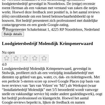
loodgietersbedrijf gevestigd in Noordeloos. De (enige) recensie
roemt Herman als een vakman met verstand van zaken die netjes
werkt. Hoewel deze feedback zeer positief is, is het aantal reviews
(één) onvoldoende om een breed betrouwbaarheidsbeeld op te
bouwen. Het bedrijf presenteert zich professioneel met duidelijke
contactgegevens en een goede Google-rating.
Burgemeester Schakelstraat 1, 4225 RP Noordeloos, Nederland
Bekijk details
Loodgietersbedrijf Molendijk Krimpenerwaard
Nu open
4.0
Loodgietersbedrijf Molendijk Krimpenerwaard, gevestigd in
Stolwijk, profileert zich als een veelzijdig installatiebedrijf met
diensten op gebied van gas, water, cv, dak- en rioleringswerk. Met
een perfecte 5‑sterren score op zowel Google Places (op basis van
twee reviews van ‘lars van Velzen’ en ‘MJ’) als Werkspot (waar
“Installatiebedrijf Molendijk” met 5/5 beoordeeld wordt vanwege
snelle en vakkundige service bij onder andere gasleidingwerk), oogt
het bedrijf professioneel en klantgericht. Hoewel het aantal
Google‑reviews beperkt is, lijken de feedback en namen