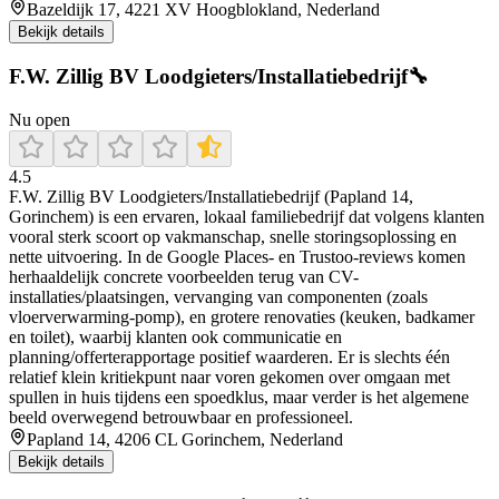
Bazeldijk 17, 4221 XV Hoogblokland, Nederland
Bekijk details
F.W. Zillig BV Loodgieters/Installatiebedrijf🔧
Nu open
4.5
F.W. Zillig BV Loodgieters/Installatiebedrijf (Papland 14,
Gorinchem) is een ervaren, lokaal familiebedrijf dat volgens klanten
vooral sterk scoort op vakmanschap, snelle storingsoplossing en
nette uitvoering. In de Google Places- en Trustoo-reviews komen
herhaaldelijk concrete voorbeelden terug van CV-
installaties/plaatsingen, vervanging van componenten (zoals
vloerverwarming-pomp), en grotere renovaties (keuken, badkamer
en toilet), waarbij klanten ook communicatie en
planning/offerterapportage positief waarderen. Er is slechts één
relatief klein kritiekpunt naar voren gekomen over omgaan met
spullen in huis tijdens een spoedklus, maar verder is het algemene
beeld overwegend betrouwbaar en professioneel.
Papland 14, 4206 CL Gorinchem, Nederland
Bekijk details