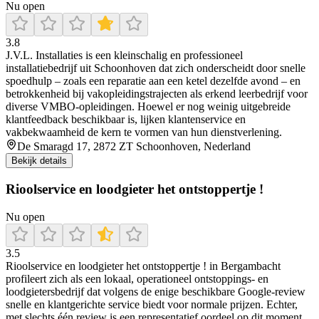
Nu open
3.8
J.V.L. Installaties is een kleinschalig en professioneel
installatiebedrijf uit Schoonhoven dat zich onderscheidt door snelle
spoedhulp – zoals een reparatie aan een ketel dezelfde avond – en
betrokkenheid bij vakopleidingstrajecten als erkend leerbedrijf voor
diverse VMBO-opleidingen. Hoewel er nog weinig uitgebreide
klantfeedback beschikbaar is, lijken klantenservice en
vakbekwaamheid de kern te vormen van hun dienstverlening.
De Smaragd 17, 2872 ZT Schoonhoven, Nederland
Bekijk details
Rioolservice en loodgieter het ontstoppertje !
Nu open
3.5
Rioolservice en loodgieter het ontstoppertje ! in Bergambacht
profileert zich als een lokaal, operationeel ontstoppings- en
loodgietersbedrijf dat volgens de enige beschikbare Google-review
snelle en klantgerichte service biedt voor normale prijzen. Echter,
met slechts één review is een representatief oordeel op dit moment