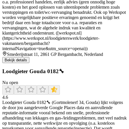
o.a. professioneel handelen, eerlijk advies (geen onnodig hoge
kosten) en het goed oplossen van uiteenlopende problemen zoals
verstoppingen en toilet/wc-vervanging benadrukt. Ook op Werkspot
worden vergelijkbare positieve ervaringen genoemd en krijgt het
bedrijf daar een hoge totaalscore voor o.a. reparaties en
vervangingen, wat de algehele indruk van kwaliteit en
klantgerichtheid ondersteunt. ([werkspot.nl]
(https://www.werkspot.nl/loodgieterswerk/loodgieter-
vakmannen/bergambacht?
internalNavigation=true&utm_source=openai))
Smederijstraat 11, 2861 GP Bergambacht, Nederland
Bekijk details
Loodgieter Gouda 0182🔧
Nu open
4.6
Loodgieter Gouda 0182🔧 (Gortmolenerf 34, Gouda) lijkt volgens
de door jou aangeleverde Google Places data en aanvullende
reputatie-informatie vooral bekend om snelle, professionele
afhandeling van lekkages en gas-/leidingproblemen, met veel nadruk
op transparantie, nette werkwijze en opvolging (o.a. kosteloos
terugkomen voor aanvullende reparatie/inspectie). Dat wordt