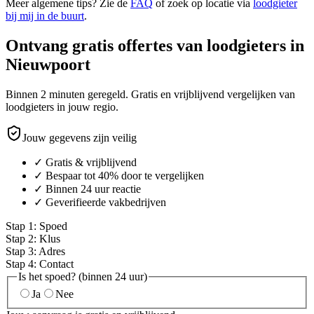
Meer algemene tips? Zie de
FAQ
of zoek op locatie via
loodgieter
bij mij in de buurt
.
Ontvang gratis offertes van loodgieters in
Nieuwpoort
Binnen 2 minuten geregeld. Gratis en vrijblijvend vergelijken van
loodgieters in jouw regio.
Jouw gegevens zijn veilig
✓ Gratis & vrijblijvend
✓ Bespaar tot 40% door te vergelijken
✓ Binnen 24 uur reactie
✓ Geverifieerde vakbedrijven
Stap
1
:
Spoed
Stap
2
:
Klus
Stap
3
:
Adres
Stap
4
:
Contact
Is het spoed? (binnen 24 uur)
Ja
Nee