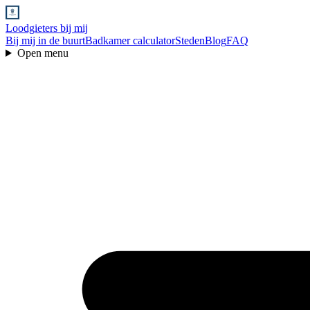
Loodgieters bij mij
Bij mij in de buurt
Badkamer calculator
Steden
Blog
FAQ
Open menu