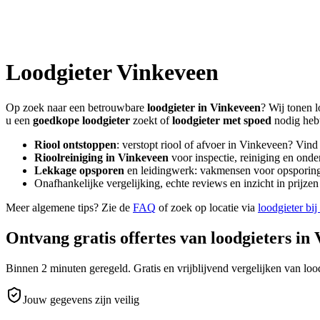
Loodgieter
Vinkeveen
Op zoek naar een betrouwbare
loodgieter in
Vinkeveen
? Wij tonen l
u een
goedkope loodgieter
zoekt of
loodgieter met spoed
nodig heb
Riool ontstoppen
: verstopt riool of afvoer in
Vinkeveen
? Vind
Rioolreiniging in
Vinkeveen
voor inspectie, reiniging en onde
Lekkage opsporen
en leidingwerk: vakmensen voor opsporing 
Onafhankelijke vergelijking, echte reviews en inzicht in prijz
Meer algemene tips? Zie de
FAQ
of zoek op locatie via
loodgieter bij
Ontvang gratis offertes van loodgieters in
Binnen 2 minuten geregeld. Gratis en vrijblijvend vergelijken van lood
Jouw gegevens zijn veilig