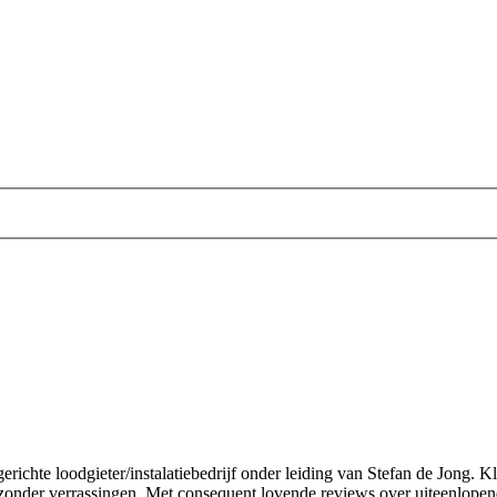
tgerichte loodgieter/instalatiebedrijf onder leiding van Stefan de Jong.
onder verrassingen. Met consequent lovende reviews over uiteenlopend