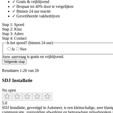
✓ Gratis & vrijblijvend
✓ Bespaar tot 40% door te vergelijken
✓ Binnen 24 uur reactie
✓ Geverifieerde vakbedrijven
Stap
1
:
Spoed
Stap
2
:
Klus
Stap
3
:
Adres
Stap
4
:
Contact
Is het spoed? (binnen 24 uur)
Ja
Nee
Jouw aanvraag is gratis en vrijblijvend.
Volgende stap
Resultaten
1
-
26
van
26
SDJ Installatie
Nu open
5.0
SDJ Installatie, gevestigd in Aalsmeer, is een kleinschalige, zeer klan
communicatie, zorgvuldige afwerking en betrouwbare prijsafspraken z