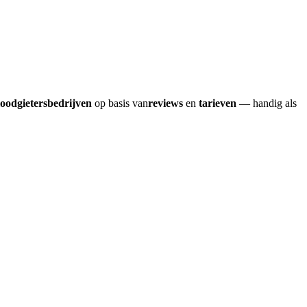
loodgietersbedrijven
op basis van
reviews
en
tarieven
— handig als