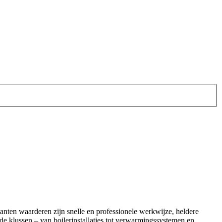
 Klanten waarderen zijn snelle en professionele werkwijze, heldere
e klussen – van boilerinstallaties tot verwarmingssystemen en