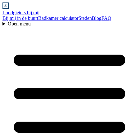
Loodgieters bij mij
Bij mij in de buurt
Badkamer calculator
Steden
Blog
FAQ
Open menu