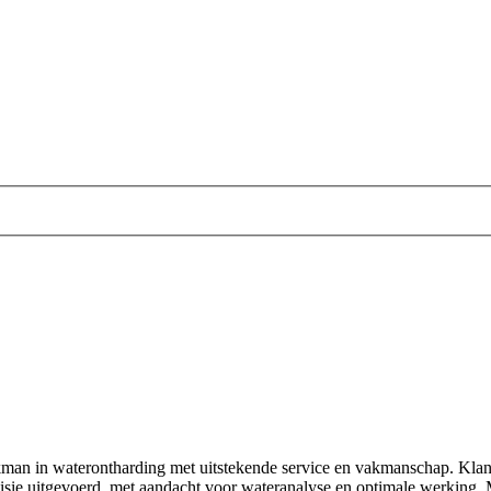
man in waterontharding met uitstekende service en vakmanschap. Klant
cisie uitgevoerd, met aandacht voor wateranalyse en optimale werking. 