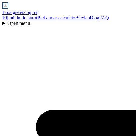
Loodgieters bij mij
Bij mij in de buurt
Badkamer calculator
Steden
Blog
FAQ
Open menu