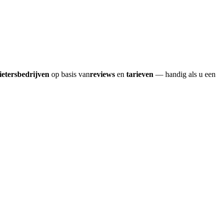
ietersbedrijven
op basis van
reviews
en
tarieven
— handig als u een