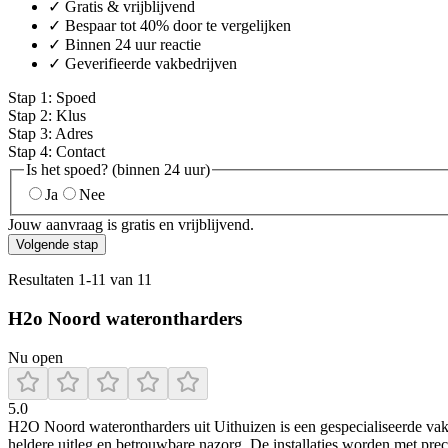
✓ Gratis & vrijblijvend
✓ Bespaar tot 40% door te vergelijken
✓ Binnen 24 uur reactie
✓ Geverifieerde vakbedrijven
Stap
1
:
Spoed
Stap
2
:
Klus
Stap
3
:
Adres
Stap
4
:
Contact
Is het spoed? (binnen 24 uur)
Ja
Nee
Jouw aanvraag is gratis en vrijblijvend.
Volgende stap
Resultaten
1
-
11
van
11
H2o Noord waterontharders
Nu open
5.0
H2O Noord waterontharders uit Uithuizen is een gespecialiseerde vak
heldere uitleg en betrouwbare nazorg. De installaties worden met pre