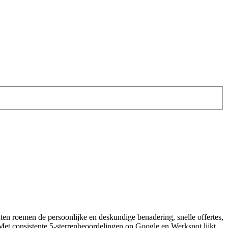
en roemen de persoonlijke en deskundige benadering, snelle offertes,
Met consistente 5‑sterrenbeoordelingen op Google en Werkspot lijkt