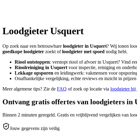
Loodgieter
Usquert
Op zoek naar een betrouwbare
loodgieter in
Usquert
? Wij tonen loo
goedkope loodgieter
zoekt of
loodgieter met spoed
nodig hebt.
Riool ontstoppen
: verstopt riool of afvoer in
Usquert
? Vind ee
Rioolreiniging in
Usquert
voor inspectie, reiniging en onderho
Lekkage opsporen
en leidingwerk: vakmensen voor opsporing 
Onafhankelijke vergelijking, echte reviews en inzicht in prijz
Meer algemene tips? Zie de
FAQ
of zoek op locatie via
loodgieter bij
Ontvang gratis offertes van loodgieters in
Binnen 2 minuten geregeld. Gratis en vrijblijvend vergelijken van lood
Jouw gegevens zijn veilig