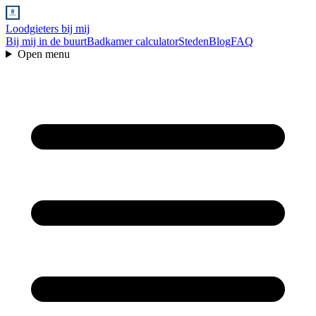
Loodgieters bij mij
Bij mij in de buurt
Badkamer calculator
Steden
Blog
FAQ
Open menu