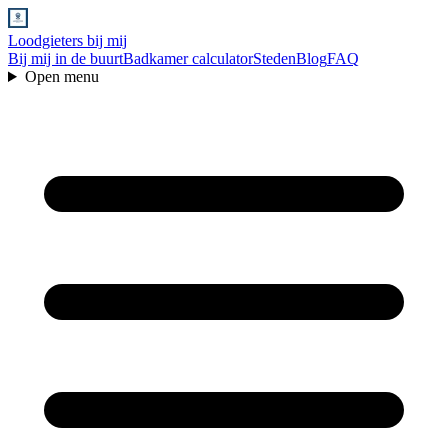
Loodgieters bij mij
Bij mij in de buurt
Badkamer calculator
Steden
Blog
FAQ
Open menu