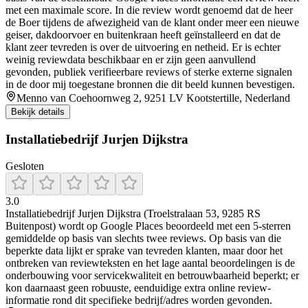
met een maximale score. In die review wordt genoemd dat de heer
de Boer tijdens de afwezigheid van de klant onder meer een nieuwe
geiser, dakdoorvoer en buitenkraan heeft geïnstalleerd en dat de
klant zeer tevreden is over de uitvoering en netheid. Er is echter
weinig reviewdata beschikbaar en er zijn geen aanvullend
gevonden, publiek verifieerbare reviews of sterke externe signalen
in de door mij toegestane bronnen die dit beeld kunnen bevestigen.
Menno van Coehoornweg 2, 9251 LV Kootstertille, Nederland
Bekijk details
Installatiebedrijf Jurjen Dijkstra
Gesloten
3.0
Installatiebedrijf Jurjen Dijkstra (Troelstralaan 53, 9285 RS
Buitenpost) wordt op Google Places beoordeeld met een 5-sterren
gemiddelde op basis van slechts twee reviews. Op basis van die
beperkte data lijkt er sprake van tevreden klanten, maar door het
ontbreken van reviewteksten en het lage aantal beoordelingen is de
onderbouwing voor servicekwaliteit en betrouwbaarheid beperkt; er
kon daarnaast geen robuuste, eenduidige extra online review-
informatie rond dit specifieke bedrijf/adres worden gevonden.