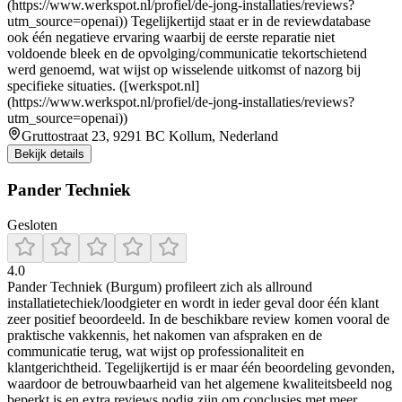
(https://www.werkspot.nl/profiel/de-jong-installaties/reviews?
utm_source=openai)) Tegelijkertijd staat er in de reviewdatabase
ook één negatieve ervaring waarbij de eerste reparatie niet
voldoende bleek en de opvolging/communicatie tekortschietend
werd genoemd, wat wijst op wisselende uitkomst of nazorg bij
specifieke situaties. ([werkspot.nl]
(https://www.werkspot.nl/profiel/de-jong-installaties/reviews?
utm_source=openai))
Gruttostraat 23, 9291 BC Kollum, Nederland
Bekijk details
Pander Techniek
Gesloten
4.0
Pander Techniek (Burgum) profileert zich als allround
installatietechiek/loodgieter en wordt in ieder geval door één klant
zeer positief beoordeeld. In de beschikbare review komen vooral de
praktische vakkennis, het nakomen van afspraken en de
communicatie terug, wat wijst op professionaliteit en
klantgerichtheid. Tegelijkertijd is er maar één beoordeling gevonden,
waardoor de betrouwbaarheid van het algemene kwaliteitsbeeld nog
beperkt is en extra reviews nodig zijn om conclusies met meer