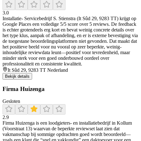
3.0
Installatie- Servicebedrijf S. Stienstra (It Sûd 29, 9283 TT) krijgt op
Google Places een volledige 5/5 score over 5 reviews. De feedback
is echter grotendeels erg kort en bevat weinig concrete details over
het type klus, aanpak of afhandeling, en er is externe bevestiging via
de toegestane beoordelingsplatformen niet gevonden. Dat maakt dat
het positieve beeld voor nu vooral op zeer beperkte, weinig-
inhoudelijke reviewdata leunt—positief voor tevredenheid, maar
minder sterk voor een goed onderbouwd oordeel over
professionaliteit en consistente kwaliteit.
It Sûd 29, 9283 TT Nederland
Bekijk details
Firma Huizenga
Gesloten
2.9
Firma Huizenga is een loodgieters- en installatiebedrijf in Kollum
(Voorstraat 13) waarvan de beperkte reviewset laat zien dat
vakmanschap bij sommige opdrachten goed wordt beoordeeld—
zoals een klant die “snel en vakkundig” een daktoevoer voor een