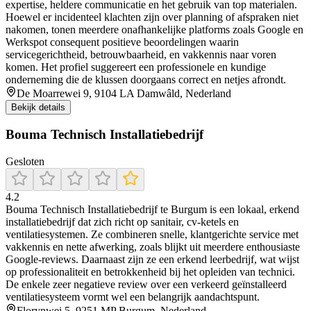
expertise, heldere communicatie en het gebruik van top materialen.
Hoewel er incidenteel klachten zijn over planning of afspraken niet
nakomen, tonen meerdere onafhankelijke platforms zoals Google en
Werkspot consequent positieve beoordelingen waarin
servicegerichtheid, betrouwbaarheid, en vakkennis naar voren
komen. Het profiel suggereert een professionele en kundige
onderneming die de klussen doorgaans correct en netjes afrondt.
De Moarrewei 9, 9104 LA Damwâld, Nederland
Bekijk details
Bouma Technisch Installatiebedrijf
Gesloten
4.2
Bouma Technisch Installatiebedrijf te Burgum is een lokaal, erkend
installatiebedrijf dat zich richt op sanitair, cv‑ketels en
ventilatiesystemen. Ze combineren snelle, klantgerichte service met
vakkennis en nette afwerking, zoals blijkt uit meerdere enthousiaste
Google‑reviews. Daarnaast zijn ze een erkend leerbedrijf, wat wijst
op professionaliteit en betrokkenheid bij het opleiden van technici.
De enkele zeer negatieve review over een verkeerd geïnstalleerd
ventilatiesysteem vormt wel een belangrijk aandachtspunt.
Florynwei 5, 9251 MP Burgum, Nederland