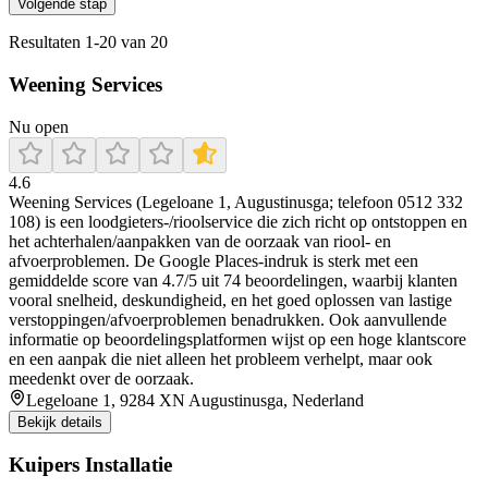
Volgende stap
Resultaten
1
-
20
van
20
Weening Services
Nu open
4.6
Weening Services (Legeloane 1, Augustinusga; telefoon 0512 332
108) is een loodgieters-/rioolservice die zich richt op ontstoppen en
het achterhalen/aanpakken van de oorzaak van riool- en
afvoerproblemen. De Google Places-indruk is sterk met een
gemiddelde score van 4.7/5 uit 74 beoordelingen, waarbij klanten
vooral snelheid, deskundigheid, en het goed oplossen van lastige
verstoppingen/afvoerproblemen benadrukken. Ook aanvullende
informatie op beoordelingsplatformen wijst op een hoge klantscore
en een aanpak die niet alleen het probleem verhelpt, maar ook
meedenkt over de oorzaak.
Legeloane 1, 9284 XN Augustinusga, Nederland
Bekijk details
Kuipers Installatie