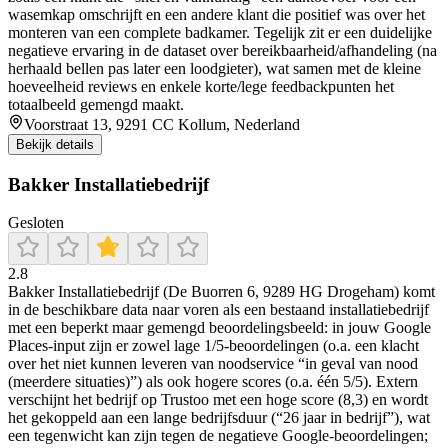
wasemkap omschrijft en een andere klant die positief was over het
monteren van een complete badkamer. Tegelijk zit er een duidelijke
negatieve ervaring in de dataset over bereikbaarheid/afhandeling (na
herhaald bellen pas later een loodgieter), wat samen met de kleine
hoeveelheid reviews en enkele korte/lege feedbackpunten het
totaalbeeld gemengd maakt.
Voorstraat 13, 9291 CC Kollum, Nederland
Bekijk details
Bakker Installatiebedrijf
Gesloten
2.8
Bakker Installatiebedrijf (De Buorren 6, 9289 HG Drogeham) komt
in de beschikbare data naar voren als een bestaand installatiebedrijf
met een beperkt maar gemengd beoordelingsbeeld: in jouw Google
Places-input zijn er zowel lage 1/5-beoordelingen (o.a. een klacht
over het niet kunnen leveren van noodservice “in geval van nood
(meerdere situaties)”) als ook hogere scores (o.a. één 5/5). Extern
verschijnt het bedrijf op Trustoo met een hoge score (8,3) en wordt
het gekoppeld aan een lange bedrijfsduur (“26 jaar in bedrijf”), wat
een tegenwicht kan zijn tegen de negatieve Google-beoordelingen;