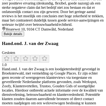
zeer positieve ervaring (deskundig, flexibel, goede nazorg) als een
sterke negatieve claim dat het bedrijf niet zou bestaan en dat er
onfatsoenlijk contact zou zijn geweest. Door het geringe aantal
reviews is het moeilijk om conclusies met hoge zekerheid te trekken,
maar het contrasteert duidelijk tussen goede service-aanwijzingen en
serieuze twijfel over betrouwbaarheid/echtheid.
Hearewei 10, 9104 CT Damwâld, Nederland
Bekijk details
Hand.ond. J. van der Zwaag
Gesloten
1.0
Hand.ond. J. van der Zwaag is een loodgietersbedrijf gevestigd in
Broeksterwald, met vermelding op Google Places. Er zijn echter
geen recente of weergegeven klantreviews via toegestane en
geverifieerde Nederlandse platforms gevonden, zoals Werkspot,
Zoofy, Klantenvertellen, Trustoo, Gouden Gids of soortgelijke
locaties. Hierdoor ontbreekt actuele informatie over de kwaliteit van
dienstverlening, betrouwbaarheid en klanttevredenheid. Potentiële
klanten zouden daarom aanvullende bronnen of direct contact
moeten raadplegen om een weloverwogen beslissing te kunnen