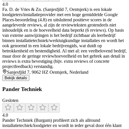
4.0
Fa. D. de Vries & Zn. (Sanjesfjild 7, Oentsjerk) is een lokale
loodgieters/installatieprovider met een hoge gemiddelde Google
Places-beoordeling (4.8) en uitsluitend positieve scores in de
aangeleverde reviews, al zijn de reviewteksten grotendeels niet
inhoudelijk en is de hoeveelheid data beperkt (6 reviews). Op basis
van externe aanwijzingen is het bedrijf zichtbaar als leerbedrijf
binnen installatietechniek/werktuigkundige installaties en wordt het
ook genoemd in een lokale bedrijvengids, wat duidt op
betrokkenheid en bestendigheid. Al met al: een veelbelovend bedrijf,
maar door de geringe reviewhoeveelheid en het gebrek aan detail in
reviews is extra bevestiging (bijv. extra reviews of concrete
projectfeedback) verstandig.
Sanjesfjild 7, 9062 HZ Oentsjerk, Nederland
Bekijk details
Pander Techniek
Gesloten
4.0
Pander Techniek (Burgum) profileert zich als allround
installatietechiek/loodgieter en wordt in ieder geval door één klant