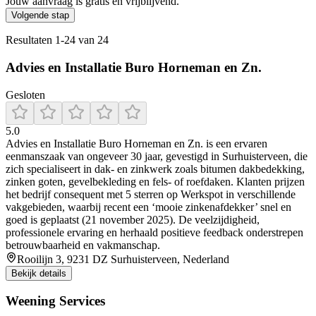
Jouw aanvraag is gratis en vrijblijvend.
Volgende stap
Resultaten
1
-
24
van
24
Advies en Installatie Buro Horneman en Zn.
Gesloten
5.0
Advies en Installatie Buro Horneman en Zn. is een ervaren
eenmanszaak van ongeveer 30 jaar, gevestigd in Surhuisterveen, die
zich specialiseert in dak‑ en zinkwerk zoals bitumen dakbedekking,
zinken goten, gevelbekleding en fels‑ of roefdaken. Klanten prijzen
het bedrijf consequent met 5 sterren op Werkspot in verschillende
vakgebieden, waarbij recent een ‘mooie zinkenafdekker’ snel en
goed is geplaatst (21 november 2025). De veelzijdigheid,
professionele ervaring en herhaald positieve feedback onderstrepen
betrouwbaarheid en vakmanschap.
Rooilijn 3, 9231 DZ Surhuisterveen, Nederland
Bekijk details
Weening Services