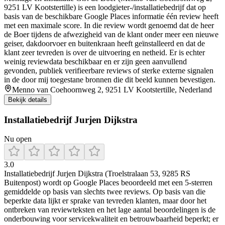
9251 LV Kootstertille) is een loodgieter-/installatiebedrijf dat op
basis van de beschikbare Google Places informatie één review heeft
met een maximale score. In die review wordt genoemd dat de heer
de Boer tijdens de afwezigheid van de klant onder meer een nieuwe
geiser, dakdoorvoer en buitenkraan heeft geïnstalleerd en dat de
klant zeer tevreden is over de uitvoering en netheid. Er is echter
weinig reviewdata beschikbaar en er zijn geen aanvullend
gevonden, publiek verifieerbare reviews of sterke externe signalen
in de door mij toegestane bronnen die dit beeld kunnen bevestigen.
Menno van Coehoornweg 2, 9251 LV Kootstertille, Nederland
Bekijk details
Installatiebedrijf Jurjen Dijkstra
Nu open
3.0
Installatiebedrijf Jurjen Dijkstra (Troelstralaan 53, 9285 RS
Buitenpost) wordt op Google Places beoordeeld met een 5-sterren
gemiddelde op basis van slechts twee reviews. Op basis van die
beperkte data lijkt er sprake van tevreden klanten, maar door het
ontbreken van reviewteksten en het lage aantal beoordelingen is de
onderbouwing voor servicekwaliteit en betrouwbaarheid beperkt; er