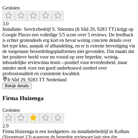
Gesloten
3.0
Installatie- Servicebedrijf S. Stienstra (It Sûd 29, 9283 TT) krijgt op
Google Places een volledige 5/5 score over 5 reviews. De feedback
is echter grotendeels erg kort en bevat weinig concrete details over
het type klus, aanpak of afhandeling, en er is externe bevestiging via
de toegestane beoordelingsplatformen niet gevonden. Dat maakt dat
het positieve beeld voor nu vooral op zeer beperkte, weinig-
inhoudelijke reviewdata leunt—positief voor tevredenheid, maar
minder sterk voor een goed onderbouwd oordeel over
professionaliteit en consistente kwaliteit.
It Sûd 29, 9283 TT Nederland
Bekijk details
Firma Huizenga
Gesloten
2.9
Firma Huizenga is een loodgieters- en installatiebedrijf in Kollum
(Voorstraat 13) waarvan de beperkte reviewset laat zien dat