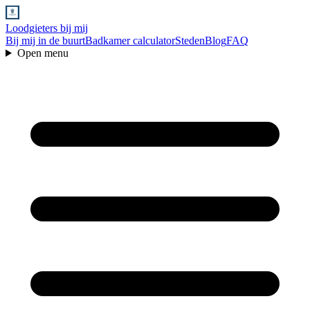
Loodgieters bij mij
Bij mij in de buurt
Badkamer calculator
Steden
Blog
FAQ
Open menu