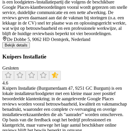
is een loodgieters-/installatiepartij die volgens de beschikbare
Google Places-klantbeoordelingen vooral wordt geprezen om snelle
service, duidelijke communicatie en een nette afwerking. De
reviews geven daarnaast aan dat de vakman bij storingen (o.a. een
lekkage in de CV) snel ter plaatse was en oplossingsgericht werkte,
wat wijst op betrouwbaarheid en een professionele werkwijze, al
blijft de huidige reviewbasis beperkt tot vier beoordelingen.
De Dobbe 5, 9062 HD Oentsjerk, Nederland
Bekijk details
Kuipers Installatie
Gesloten
4.6
Kuipers Installatie (Burgumerdaam 47, 9251 GC Burgum) is een
lokale installateur/loodgieter met een kleine maar zeer positief
beoordeelde klantenkring; in de aangeleverde Google Places
reviews worden vooral betrouwbaarheid, kwaliteit en vakmanschap
benadrukt, waaronder een complete cv-vervanging en overige
installatiewerkzaamheden die als “aanrader” worden omschreven.
Op basis van die feedback oogt het bedrijf professioneel en
klantgericht, maar vanwege het lage aantal beschikbare online
reviews blijft het bewijs beperkt in omvang.