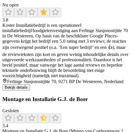
Nu open
3.8
Koster Installatiebedrijf is een operationeel
installatiebedrijf/loodgietersvestiging aan Ferlinge Stasjonsstrjitte 70
in De Westereen. Op basis van de beschikbare Google Places-
gegevens krijgt het bedrijf een 5,0 rating met 3 reviews; de reacties
zijn overwegend positief (o.a. ‘Een super bedrijf’ en een 👍), maar
de reviewteksten zijn kort en geven weinig inhoudelijke details over
uitgevoerde werkzaamheden of professionaliteit. Daardoor is het
beeld positief, maar vanwege het lage aantal reviews en beperkte
tekstuele onderbouwing blijft de beoordeling met enige
voorzichtigheid (namelijk niet maximaal).
Ferlinge Stasjonsstrjitte 70, 9271 BP De Westereen, Nederland
Bekijk details
Montage en Installatie G.J. de Boer
Gesloten
3.4
Montage en Installatie G.J. de Boer (Menno van Coehoornweg 2,