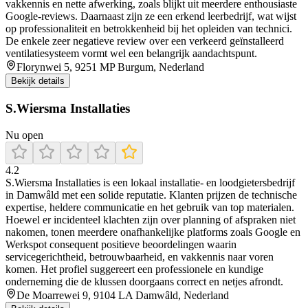
vakkennis en nette afwerking, zoals blijkt uit meerdere enthousiaste
Google‑reviews. Daarnaast zijn ze een erkend leerbedrijf, wat wijst
op professionaliteit en betrokkenheid bij het opleiden van technici.
De enkele zeer negatieve review over een verkeerd geïnstalleerd
ventilatiesysteem vormt wel een belangrijk aandachtspunt.
Florynwei 5, 9251 MP Burgum, Nederland
Bekijk details
S.Wiersma Installaties
Nu open
4.2
S.Wiersma Installaties is een lokaal installatie- en loodgietersbedrijf
in Damwâld met een solide reputatie. Klanten prijzen de technische
expertise, heldere communicatie en het gebruik van top materialen.
Hoewel er incidenteel klachten zijn over planning of afspraken niet
nakomen, tonen meerdere onafhankelijke platforms zoals Google en
Werkspot consequent positieve beoordelingen waarin
servicegerichtheid, betrouwbaarheid, en vakkennis naar voren
komen. Het profiel suggereert een professionele en kundige
onderneming die de klussen doorgaans correct en netjes afrondt.
De Moarrewei 9, 9104 LA Damwâld, Nederland