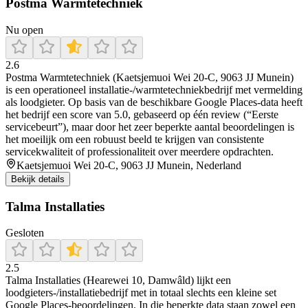
Postma Warmtetechniek
Nu open
2.6
Postma Warmtetechniek (Kaetsjemuoi Wei 20-C, 9063 JJ Munein)
is een operationeel installatie-/warmtetechniekbedrijf met vermelding
als loodgieter. Op basis van de beschikbare Google Places-data heeft
het bedrijf een score van 5.0, gebaseerd op één review (“Eerste
servicebeurt”), maar door het zeer beperkte aantal beoordelingen is
het moeilijk om een robuust beeld te krijgen van consistente
servicekwaliteit of professionaliteit over meerdere opdrachten.
Kaetsjemuoi Wei 20-C, 9063 JJ Munein, Nederland
Bekijk details
Talma Installaties
Gesloten
2.5
Talma Installaties (Hearewei 10, Damwâld) lijkt een
loodgieters-/installatiebedrijf met in totaal slechts een kleine set
Google Places-beoordelingen. In die beperkte data staan zowel een