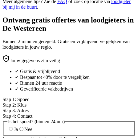
Meer algemene tips? Zie de
FAQ
of zoek op locatie via
loodgieter
bij mij in de buurt
.
Ontvang gratis offertes van loodgieters in
De Westereen
Binnen 2 minuten geregeld. Gratis en vrijblijvend vergelijken van
loodgieters in jouw regio.
Jouw gegevens zijn veilig
✓ Gratis & vrijblijvend
✓ Bespaar tot 40% door te vergelijken
✓ Binnen 24 uur reactie
✓ Geverifieerde vakbedrijven
Stap
1
:
Spoed
Stap
2
:
Klus
Stap
3
:
Adres
Stap
4
:
Contact
Is het spoed? (binnen 24 uur)
Ja
Nee