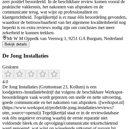
zeer positief beoordeeld. In de beschikbare review komen vooral de
praktische vakkennis, het nakomen van afspraken en de
communicatie terug, wat wijst op professionaliteit en
klantgerichtheid. Tegelijkertijd is er maar één beoordeling gevonden,
waardoor de betrouwbaarheid van het algemene kwaliteitsbeeld nog
beperkt is en extra reviews nodig zijn om conclusies met meer
zekerheid te kunnen trekken.
Mr W M Oppedk van Veenwg 1, 9251 GA Burgum, Nederland
Bekijk details
De Jong Installaties
Gesloten
4.0
De Jong Installaties (Gruttostraat 23, Kollum) is een
loodgieters-/installatiebedrijf dat volgens de beschikbare Werkspot-
beoordelingen vaak wordt geprezen om snelle en nette uitvoering,
goede communicatie en het nakomen van afspraken. ([werkspot.nl]
(https://www.werkspot.nl/profiel/de-jong-installaties/reviews?
utm_source=openai)) Tegelijkertijd staat er in de reviewdatabase
ook één negatieve ervaring waarbij de eerste reparatie niet
voldoende bleek en de opvolging/communicatie tekortschietend
werd genoemd, wat wijst op wisselende uitkomst of nazorg bij