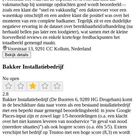
vakmanschap bij sommige opdrachten goed wordt beoordeeld—
zoals een klant die “snel en vakkundig” een daktoevoer voor een
wasemkap omschrijft en een andere klant die positief was over het
monteren van een complete badkamer. Tegelijk zit er een duidelijke
negatieve ervaring in de dataset over bereikbaarheid/afhandeling (na
herhaald bellen pas later een loodgieter), wat samen met de kleine
hoeveelheid reviews en enkele korte/lege feedbackpunten het
totaalbeeld gemengd maakt.
Voorstraat 13, 9291 CC Kollum, Nederland
Bekijk details
Bakker Installatiebedrijf
Nu open
2.8
Bakker Installatiebedrijf (De Buorren 6, 9289 HG Drogeham) komt
in de beschikbare data naar voren als een bestaand installatiebedrijf
met een beperkt maar gemengd beoordelingsbeeld: in jouw Google
Places-input zijn er zowel lage 1/5-beoordelingen (o.a. een klacht
over het niet kunnen leveren van noodservice “in geval van nood
(meerdere situaties)”) als ook hogere scores (o.a. één 5/5). Extern
verschijnt het bedrijf op Trustoo met een hoge score (8,3) en wordt