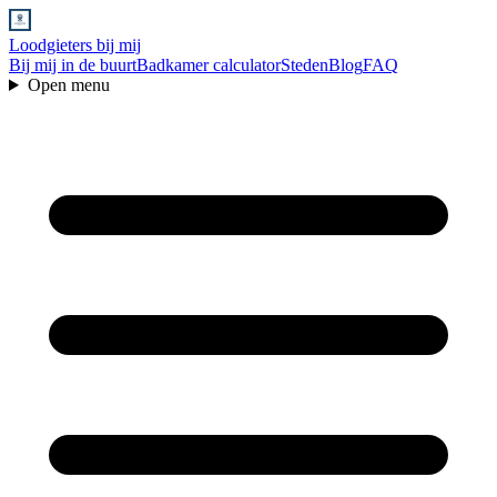
Loodgieters bij mij
Bij mij in de buurt
Badkamer calculator
Steden
Blog
FAQ
Open menu