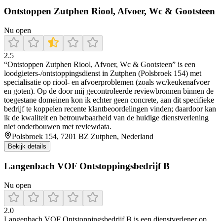
Ontstoppen Zutphen Riool, Afvoer, Wc & Gootsteen
Nu open
2.5
“Ontstoppen Zutphen Riool, Afvoer, Wc & Gootsteen” is een
loodgieters-/ontstoppingsdienst in Zutphen (Polsbroek 154) met
specialisatie op riool- en afvoerproblemen (zoals wc/keukenafvoer
en goten). Op de door mij gecontroleerde reviewbronnen binnen de
toegestane domeinen kon ik echter geen concrete, aan dit specifieke
bedrijf te koppelen recente klantbeoordelingen vinden; daardoor kan
ik de kwaliteit en betrouwbaarheid van de huidige dienstverlening
niet onderbouwen met reviewdata.
Polsbroek 154, 7201 BZ Zutphen, Nederland
Bekijk details
Langenbach VOF Ontstoppingsbedrijf B
Nu open
2.0
Langenbach VOF Ontstoppingsbedrijf B is een dienstverlener op