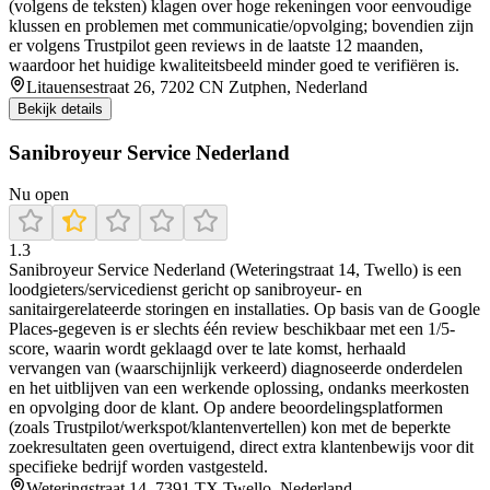
(volgens de teksten) klagen over hoge rekeningen voor eenvoudige
klussen en problemen met communicatie/opvolging; bovendien zijn
er volgens Trustpilot geen reviews in de laatste 12 maanden,
waardoor het huidige kwaliteitsbeeld minder goed te verifiëren is.
Litauensestraat 26, 7202 CN Zutphen, Nederland
Bekijk details
Sanibroyeur Service Nederland
Nu open
1.3
Sanibroyeur Service Nederland (Weteringstraat 14, Twello) is een
loodgieters/servicedienst gericht op sanibroyeur- en
sanitairgerelateerde storingen en installaties. Op basis van de Google
Places-gegeven is er slechts één review beschikbaar met een 1/5-
score, waarin wordt geklaagd over te late komst, herhaald
vervangen van (waarschijnlijk verkeerd) diagnoseerde onderdelen
en het uitblijven van een werkende oplossing, ondanks meerkosten
en opvolging door de klant. Op andere beoordelingsplatformen
(zoals Trustpilot/werkspot/klantenvertellen) kon met de beperkte
zoekresultaten geen overtuigend, direct extra klantenbewijs voor dit
specifieke bedrijf worden vastgesteld.
Weteringstraat 14, 7391 TX Twello, Nederland