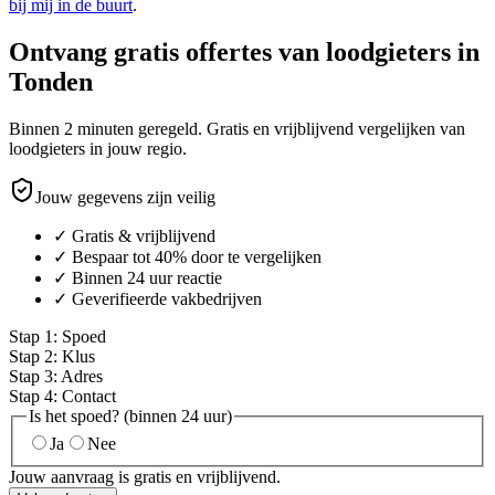
bij mij in de buurt
.
Ontvang gratis offertes van loodgieters in
Tonden
Binnen 2 minuten geregeld. Gratis en vrijblijvend vergelijken van
loodgieters in jouw regio.
Jouw gegevens zijn veilig
✓ Gratis & vrijblijvend
✓ Bespaar tot 40% door te vergelijken
✓ Binnen 24 uur reactie
✓ Geverifieerde vakbedrijven
Stap
1
:
Spoed
Stap
2
:
Klus
Stap
3
:
Adres
Stap
4
:
Contact
Is het spoed? (binnen 24 uur)
Ja
Nee
Jouw aanvraag is gratis en vrijblijvend.