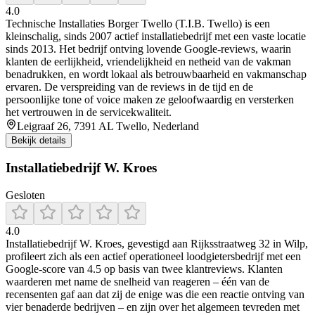
4.0
Technische Installaties Borger Twello (T.I.B. Twello) is een
kleinschalig, sinds 2007 actief installatiebedrijf met een vaste locatie
sinds 2013. Het bedrijf ontving lovende Google‑reviews, waarin
klanten de eerlijkheid, vriendelijkheid en netheid van de vakman
benadrukken, en wordt lokaal als betrouwbaarheid en vakmanschap
ervaren. De verspreiding van de reviews in de tijd en de
persoonlijke tone of voice maken ze geloofwaardig en versterken
het vertrouwen in de servicekwaliteit.
Leigraaf 26, 7391 AL Twello, Nederland
Bekijk details
Installatiebedrijf W. Kroes
Gesloten
4.0
Installatiebedrijf W. Kroes, gevestigd aan Rijksstraatweg 32 in Wilp,
profileert zich als een actief operationeel loodgietersbedrijf met een
Google-score van 4.5 op basis van twee klantreviews. Klanten
waarderen met name de snelheid van reageren – één van de
recensenten gaf aan dat zij de enige was die een reactie ontving van
vier benaderde bedrijven – en zijn over het algemeen tevreden met