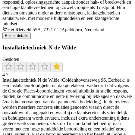
responstijd, oplossingsgerichte aanpak zonder hak- of breekwerk en
een hoge klanttevredenheid op zowel Google als Trustpilot. Hun
diensten omvatten onder andere ontstoppen, lekkageherstel en
sanitairwerk, met moderne hulpmiddelen en een klantgerichte
mindset.
Het Rietveld 55A, 7321 CT Apeldoorn, Nederland
Bekijk details
Installatietechniek N de Wilde
Gesloten
4.7
Installatietechniek N de Wilde (Coldenhovenseweg 96, Eerbeek) is
een installateur/loodgieter en dakgerelateerd vakbedrijf dat volgens
de Google Places-beoordelingen vooral uitblinkt in snelle respons,
duidelijke communicatie en nette uitvoering bij lekkages en dakwerk
(zoals het vervangen van dakpannen/dakbedekking). In de reviews
worden meerdere concrete situaties genoemd waarin direct de
oorzaak werd aangepakt en waarbij de klantservice als vriendelijk
en behulpzaam wordt ervaren, inclusief extra ondersteuning tijdens
grotere werkzaamheden. Ook op Trustoo komt het bedrijf naar
voren met een hoge gemiddelde beoordeling en een relatief groot
aantal reviews, wat de betrouwbaarheid van het beeld uit Google