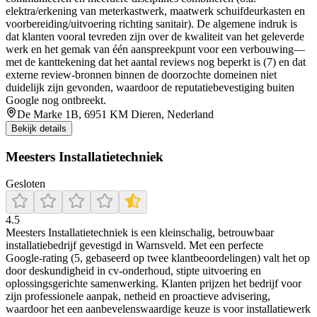
elektra/erkening van meterkastwerk, maatwerk schuifdeurkasten en
voorbereiding/uitvoering richting sanitair). De algemene indruk is
dat klanten vooral tevreden zijn over de kwaliteit van het geleverde
werk en het gemak van één aanspreekpunt voor een verbouwing—
met de kanttekening dat het aantal reviews nog beperkt is (7) en dat
externe review-bronnen binnen de doorzochte domeinen niet
duidelijk zijn gevonden, waardoor de reputatiebevestiging buiten
Google nog ontbreekt.
De Marke 1B, 6951 KM Dieren, Nederland
Bekijk details
Meesters Installatietechniek
Gesloten
4.5
Meesters Installatietechniek is een kleinschalig, betrouwbaar
installatiebedrijf gevestigd in Warnsveld. Met een perfecte
Google‑rating (5, gebaseerd op twee klantbeoordelingen) valt het op
door deskundigheid in cv‑onderhoud, stipte uitvoering en
oplossingsgerichte samenwerking. Klanten prijzen het bedrijf voor
zijn professionele aanpak, netheid en proactieve advisering,
waardoor het een aanbevelenswaardige keuze is voor installatiewerk