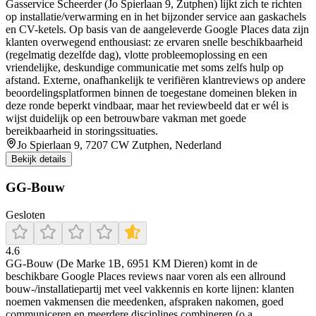
Gasservice Scheerder (Jo Spierlaan 9, Zutphen) lijkt zich te richten
op installatie/verwarming en in het bijzonder service aan gaskachels
en CV-ketels. Op basis van de aangeleverde Google Places data zijn
klanten overwegend enthousiast: ze ervaren snelle beschikbaarheid
(regelmatig dezelfde dag), vlotte probleemoplossing en een
vriendelijke, deskundige communicatie met soms zelfs hulp op
afstand. Externe, onafhankelijk te verifiëren klantreviews op andere
beoordelingsplatformen binnen de toegestane domeinen bleken in
deze ronde beperkt vindbaar, maar het reviewbeeld dat er wél is
wijst duidelijk op een betrouwbare vakman met goede
bereikbaarheid in storingssituaties.
Jo Spierlaan 9, 7207 CW Zutphen, Nederland
Bekijk details
GG-Bouw
Gesloten
4.6
GG-Bouw (De Marke 1B, 6951 KM Dieren) komt in de
beschikbare Google Places reviews naar voren als een allround
bouw-/installatiepartij met veel vakkennis en korte lijnen: klanten
noemen vakmensen die meedenken, afspraken nakomen, goed
communiceren en meerdere disciplines combineren (o.a.