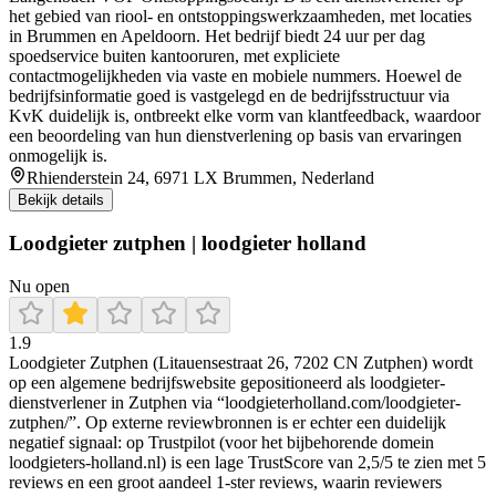
het gebied van riool- en ontstop­pings­werkzaamheden, met locaties
in Brummen en Apeldoorn. Het bedrijf biedt 24 uur per dag
spoedservice buiten kantooruren, met expliciete
contactmogelijkheden via vaste en mobiele nummers. Hoewel de
bedrijfsinformatie goed is vastgelegd en de bedrijfsstructuur via
KvK duidelijk is, ontbreekt elke vorm van klantfeedback, waardoor
een beoordeling van hun dienstverlening op basis van ervaringen
onmogelijk is.
Rhienderstein 24, 6971 LX Brummen, Nederland
Bekijk details
Loodgieter zutphen | loodgieter holland
Nu open
1.9
Loodgieter Zutphen (Litauensestraat 26, 7202 CN Zutphen) wordt
op een algemene bedrijfswebsite gepositioneerd als loodgieter-
dienstverlener in Zutphen via “loodgieterholland.com/loodgieter-
zutphen/”. Op externe reviewbronnen is er echter een duidelijk
negatief signaal: op Trustpilot (voor het bijbehorende domein
loodgieters-holland.nl) is een lage TrustScore van 2,5/5 te zien met 5
reviews en een groot aandeel 1-ster reviews, waarin reviewers