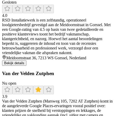
Gesloten
4.0
RSD Installatiewerk is een zelfstandig, operationeel
loodgietersbedrijf gevestigd aan de Meidoornstraat in Gorssel. Met
een Google-rating van 4.5 op basis van twee gedetailleerde en
positieve klantreviews toont het bedrijf vakmanschap,
klantgerichtheid, en nazorg. Hoewel het aantal beoordelingen
beperkt is, suggereren de inhoud en toon van de recensies
betrouwbaarheid en professioneel werk, verzorgd door een
vriendelijke vakman die afspraken nakomt.
Meidoornstraat 36, 7213 WS Gorssel, Nederland
Bekijk details
Van der Velden Zutphen
Nu open
3.9
Van der Velden Zutphen (Marsweg 105, 7202 AT Zutphen) komt in
de aangeleverde Google Places-ervaringen vooral positief over:
klanten prijzen de snelheid bij verstoppingen en lekkages, de
vriendelijke en vakkundige aanpak (incl. uitleg met camera en