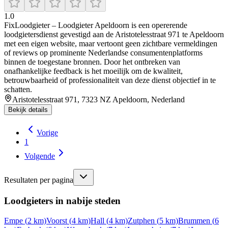
1.0
FixLoodgieter – Loodgieter Apeldoorn is een opererende
loodgietersdienst gevestigd aan de Aristotelesstraat 971 te Apeldoorn
met een eigen website, maar vertoont geen zichtbare vermeldingen
of reviews op prominente Nederlandse consumentenplatforms
binnen de toegestane bronnen. Door het ontbreken van
onafhankelijke feedback is het moeilijk om de kwaliteit,
betrouwbaarheid of professionaliteit van deze dienst objectief in te
schatten.
Aristotelesstraat 971, 7323 NZ Apeldoorn, Nederland
Bekijk details
Vorige
1
Volgende
Resultaten per pagina
Loodgieters in nabije steden
Empe
(
2
km)
Voorst
(
4
km)
Hall
(
4
km)
Zutphen
(
5
km)
Brummen
(
6