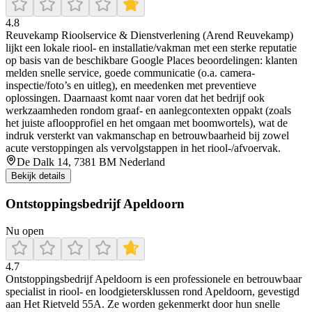
4.8
Reuvekamp Rioolservice & Dienstverlening (Arend Reuvekamp)
lijkt een lokale riool- en installatie/vakman met een sterke reputatie
op basis van de beschikbare Google Places beoordelingen: klanten
melden snelle service, goede communicatie (o.a. camera-
inspectie/foto’s en uitleg), en meedenken met preventieve
oplossingen. Daarnaast komt naar voren dat het bedrijf ook
werkzaamheden rondom graaf- en aanlegcontexten oppakt (zoals
het juiste afloopprofiel en het omgaan met boomwortels), wat de
indruk versterkt van vakmanschap en betrouwbaarheid bij zowel
acute verstoppingen als vervolgstappen in het riool-/afvoervak.
De Dalk 14, 7381 BM Nederland
Bekijk details
Ontstoppingsbedrijf Apeldoorn
Nu open
4.7
Ontstoppingsbedrijf Apeldoorn is een professionele en betrouwbaar
specialist in riool- en loodgietersklussen rond Apeldoorn, gevestigd
aan Het Rietveld 55A. Ze worden gekenmerkt door hun snelle