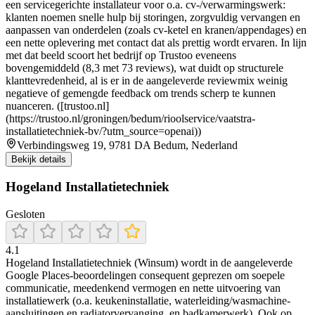
een servicegerichte installateur voor o.a. cv-/verwarmingswerk:
klanten noemen snelle hulp bij storingen, zorgvuldig vervangen en
aanpassen van onderdelen (zoals cv-ketel en kranen/appendages) en
een nette oplevering met contact dat als prettig wordt ervaren. In lijn
met dat beeld scoort het bedrijf op Trustoo eveneens
bovengemiddeld (8,3 met 73 reviews), wat duidt op structurele
klanttevredenheid, al is er in de aangeleverde reviewmix weinig
negatieve of gemengde feedback om trends scherp te kunnen
nuanceren. ([trustoo.nl]
(https://trustoo.nl/groningen/bedum/rioolservice/vaatstra-
installatietechniek-bv/?utm_source=openai))
Verbindingsweg 19, 9781 DA Bedum, Nederland
Bekijk details
Hogeland Installatietechniek
Gesloten
4.1
Hogeland Installatietechniek (Winsum) wordt in de aangeleverde
Google Places-beoordelingen consequent geprezen om soepele
communicatie, meedenkend vermogen en nette uitvoering van
installatiewerk (o.a. keukeninstallatie, waterleiding/wasmachine-
aansluitingen en radiatorvervanging, en badkamerwerk). Ook op