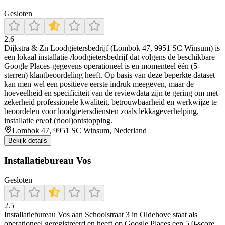
Gesloten
2.6
Dijkstra & Zn Loodgietersbedrijf (Lombok 47, 9951 SC Winsum) is
een lokaal installatie-/loodgietersbedrijf dat volgens de beschikbare
Google Places-gegevens operationeel is en momenteel één (5-
sterren) klantbeoordeling heeft. Op basis van deze beperkte dataset
kan men wel een positieve eerste indruk meegeven, maar de
hoeveelheid en specificiteit van de reviewdata zijn te gering om met
zekerheid professionele kwaliteit, betrouwbaarheid en werkwijze te
beoordelen voor loodgietersdiensten zoals lekkageverhelping,
installatie en/of (riool)ontstopping.
Lombok 47, 9951 SC Winsum, Nederland
Bekijk details
Installatiebureau Vos
Gesloten
2.5
Installatiebureau Vos aan Schoolstraat 3 in Oldehove staat als
operationeel geregistreerd en heeft op Google Places een 5,0-score