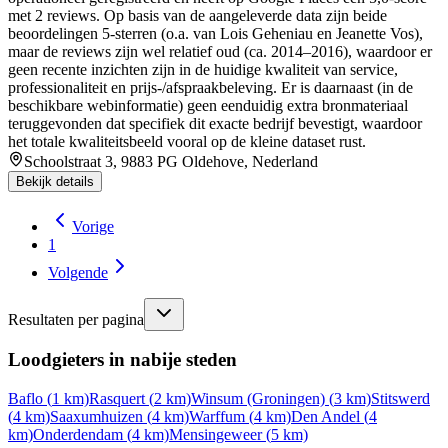
met 2 reviews. Op basis van de aangeleverde data zijn beide
beoordelingen 5-sterren (o.a. van Lois Geheniau en Jeanette Vos),
maar de reviews zijn wel relatief oud (ca. 2014–2016), waardoor er
geen recente inzichten zijn in de huidige kwaliteit van service,
professionaliteit en prijs-/afspraakbeleving. Er is daarnaast (in de
beschikbare webinformatie) geen eenduidig extra bronmateriaal
teruggevonden dat specifiek dit exacte bedrijf bevestigt, waardoor
het totale kwaliteitsbeeld vooral op de kleine dataset rust.
Schoolstraat 3, 9883 PG Oldehove, Nederland
Bekijk details
Vorige
1
Volgende
Resultaten per pagina
Loodgieters in nabije steden
Baflo
(
1
km)
Rasquert
(
2
km)
Winsum (Groningen)
(
3
km)
Stitswerd
(
4
km)
Saaxumhuizen
(
4
km)
Warffum
(
4
km)
Den Andel
(
4
km)
Onderdendam
(
4
km)
Mensingeweer
(
5
km)