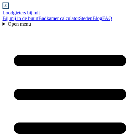
Loodgieters bij mij
Bij mij in de buurt
Badkamer calculator
Steden
Blog
FAQ
Open menu