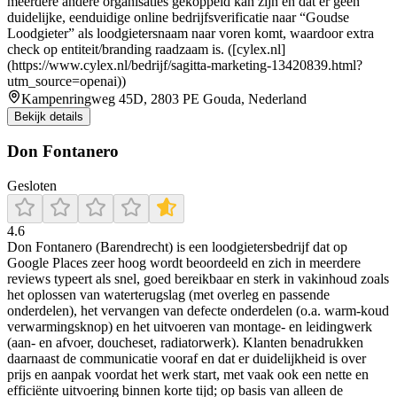
meerdere andere organisaties gekoppeld kan zijn en dat er geen
duidelijke, eenduidige online bedrijfsverificatie naar “Goudse
Loodgieter” als loodgietersnaam naar voren komt, waardoor extra
check op entiteit/branding raadzaam is. ([cylex.nl]
(https://www.cylex.nl/bedrijf/sagitta-marketing-13420839.html?
utm_source=openai))
Kampenringweg 45D, 2803 PE Gouda, Nederland
Bekijk details
Don Fontanero
Gesloten
4.6
Don Fontanero (Barendrecht) is een loodgietersbedrijf dat op
Google Places zeer hoog wordt beoordeeld en zich in meerdere
reviews typeert als snel, goed bereikbaar en sterk in vakinhoud zoals
het oplossen van waterterugslag (met overleg en passende
onderdelen), het vervangen van defecte onderdelen (o.a. warm-koud
verwarmingsknop) en het uitvoeren van montage- en leidingwerk
(aan- en afvoer, doucheset, radiatorwerk). Klanten benadrukken
daarnaast de communicatie vooraf en dat er duidelijkheid is over
prijs en aanpak voordat het werk start, met vaak ook een nette en
efficiënte uitvoering binnen korte tijd; op basis van alleen de