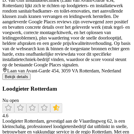
D. van Gils Installatietechniek (Laan van Avant-Garde 454,
Rotterdam) lijkt zich te richten op loodgieters- en installatiewerk
rondom sanitair/badkamer- en toilet-renovaties, met aanvullende
klussen zoals kranen vervangen en leidingwerk herstellen. De
aangeleverde Google Places reviews zijn overwegend zeer positief
en bevatten concrete details over het geleverde werk (strak tegel- en
voegwerk, correcte montage/kitwerk, en het oplossen van
leidingproblemen), plus waardering voor de snelle doorlooptijd,
heldere afspraken en een goede prijs/kwaliteitsverhouding. Op basis
van de websearch kon ik binnen de toegestane bronnen echter geen
harde, extra onafhankelijke reviewdata voor dit specifieke
installatietechniek-bedrijf vinden, waardoor de score vooral steunt
op de bestaande Google Places signalen.
Laan van Avant-Garde 454, 3059 VA Rotterdam, Nederland
Bekijk details
Loodgieter Rotterdam
Nu open
4.6
Loodgieter Rotterdam, gevestigd aan de Vlaardingweg 62, is een
kleinschalig, professioneel loodgietersbedrijf dat uitblinkt in snelle,
betrouwbare en vakkundige service in de regio Rotterdam. Met een