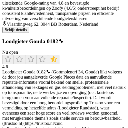
uitstekende Google-rating van 4.8 en bevestigde
kwaliteitsbeoordelingen op Zoofy (4.6/5) onderstreept het bedrijf
consistent klanttevredenheid, transparante prijzen en efficiënte
uitvoering van verschillende loodgietersklussen.
Vlaardingweg 62, 3044 BB Rotterdam, Nederland
Bekijk details
Loodgieter Gouda 0182🔧
Nu open
4.6
Loodgieter Gouda 0182🔧 (Gortmolenerf 34, Gouda) lijkt volgens
de door jou aangeleverde Google Places data en aanvullende
reputatie-informatie vooral bekend om snelle, professionele
afhandeling van lekkages en gas-/leidingproblemen, met veel nadruk
op transparantie, nette werkwijze en opvolging (o.a. kosteloos
terugkomen voor aanvullende reparatie/inspectie). Dat wordt
bevestigd door een hoog beoordelingsprofiel op Trustoo voor een
vermelding op hetzelfde adres (Loodgieter Randstad), waar
eveneens een zeer hoge score en veel reviews worden genoemd,
met terugkerende thema’s zoals snelle service en betrouwbaarheid.
([trustoo.nl](https://trustoo.nl/zuid-