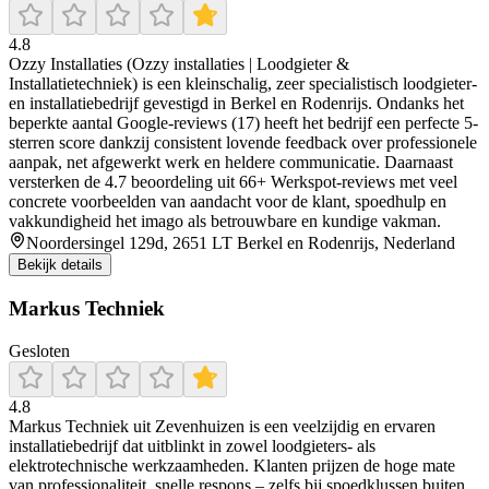
4.8
Ozzy Installaties (Ozzy installaties | Loodgieter &
Installatietechniek) is een kleinschalig, zeer specialistisch loodgieter-
en installatiebedrijf gevestigd in Berkel en Rodenrijs. Ondanks het
beperkte aantal Google-reviews (17) heeft het bedrijf een perfecte 5-
sterren score dankzij consistent lovende feedback over professionele
aanpak, net afgewerkt werk en heldere communicatie. Daarnaast
versterken de 4.7 beoordeling uit 66+ Werkspot-reviews met veel
concrete voorbeelden van aandacht voor de klant, spoedhulp en
vakkundigheid het imago als betrouwbare en kundige vakman.
Noordersingel 129d, 2651 LT Berkel en Rodenrijs, Nederland
Bekijk details
Markus Techniek
Gesloten
4.8
Markus Techniek uit Zevenhuizen is een veelzijdig en ervaren
installatiebedrijf dat uitblinkt in zowel loodgieters- als
elektrotechnische werkzaamheden. Klanten prijzen de hoge mate
van professionaliteit, snelle respons – zelfs bij spoedklussen buiten