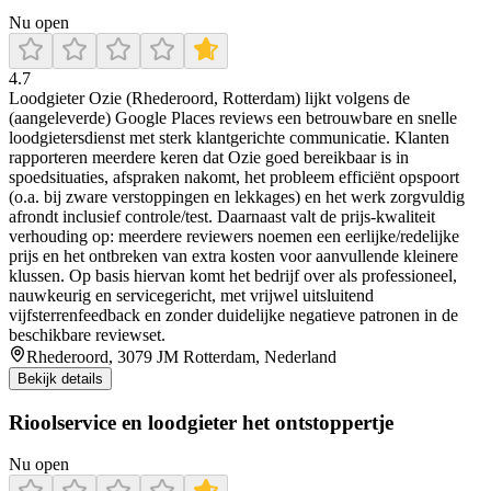
Nu open
4.7
Loodgieter Ozie (Rhederoord, Rotterdam) lijkt volgens de
(aangeleverde) Google Places reviews een betrouwbare en snelle
loodgietersdienst met sterk klantgerichte communicatie. Klanten
rapporteren meerdere keren dat Ozie goed bereikbaar is in
spoedsituaties, afspraken nakomt, het probleem efficiënt opspoort
(o.a. bij zware verstoppingen en lekkages) en het werk zorgvuldig
afrondt inclusief controle/test. Daarnaast valt de prijs-kwaliteit
verhouding op: meerdere reviewers noemen een eerlijke/redelijke
prijs en het ontbreken van extra kosten voor aanvullende kleinere
klussen. Op basis hiervan komt het bedrijf over als professioneel,
nauwkeurig en servicegericht, met vrijwel uitsluitend
vijfsterrenfeedback en zonder duidelijke negatieve patronen in de
beschikbare reviewset.
Rhederoord, 3079 JM Rotterdam, Nederland
Bekijk details
Rioolservice en loodgieter het ontstoppertje
Nu open