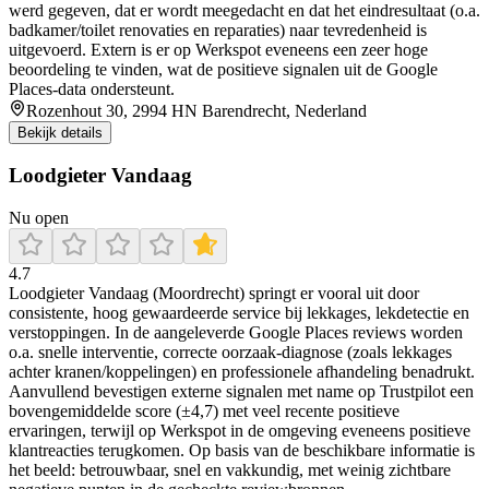
werd gegeven, dat er wordt meegedacht en dat het eindresultaat (o.a.
badkamer/toilet renovaties en reparaties) naar tevredenheid is
uitgevoerd. Extern is er op Werkspot eveneens een zeer hoge
beoordeling te vinden, wat de positieve signalen uit de Google
Places-data ondersteunt.
Rozenhout 30, 2994 HN Barendrecht, Nederland
Bekijk details
Loodgieter Vandaag
Nu open
4.7
Loodgieter Vandaag (Moordrecht) springt er vooral uit door
consistente, hoog gewaardeerde service bij lekkages, lekdetectie en
verstoppingen. In de aangeleverde Google Places reviews worden
o.a. snelle interventie, correcte oorzaak-diagnose (zoals lekkages
achter kranen/koppelingen) en professionele afhandeling benadrukt.
Aanvullend bevestigen externe signalen met name op Trustpilot een
bovengemiddelde score (±4,7) met veel recente positieve
ervaringen, terwijl op Werkspot in de omgeving eveneens positieve
klantreacties terugkomen. Op basis van de beschikbare informatie is
het beeld: betrouwbaar, snel en vakkundig, met weinig zichtbare