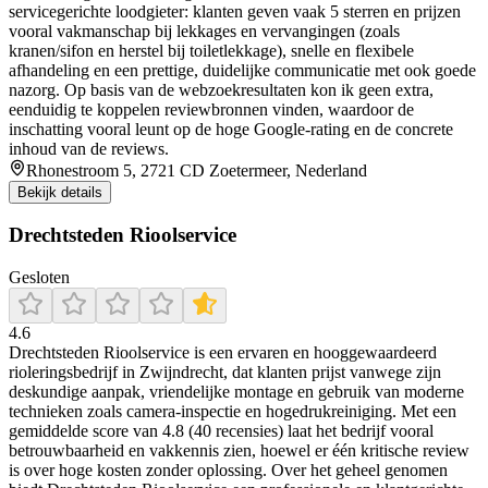
servicegerichte loodgieter: klanten geven vaak 5 sterren en prijzen
vooral vakmanschap bij lekkages en vervangingen (zoals
kranen/sifon en herstel bij toiletlekkage), snelle en flexibele
afhandeling en een prettige, duidelijke communicatie met ook goede
nazorg. Op basis van de webzoekresultaten kon ik geen extra,
eenduidig te koppelen reviewbronnen vinden, waardoor de
inschatting vooral leunt op de hoge Google-rating en de concrete
inhoud van de reviews.
Rhonestroom 5, 2721 CD Zoetermeer, Nederland
Bekijk details
Drechtsteden Rioolservice
Gesloten
4.6
Drechtsteden Rioolservice is een ervaren en hooggewaardeerd
rioleringsbedrijf in Zwijndrecht, dat klanten prijst vanwege zijn
deskundige aanpak, vriendelijke montage en gebruik van moderne
technieken zoals camera-inspectie en hogedrukreiniging. Met een
gemiddelde score van 4.8 (40 recensies) laat het bedrijf vooral
betrouwbaarheid en vakkennis zien, hoewel er één kritische review
is over hoge kosten zonder oplossing. Over het geheel genomen