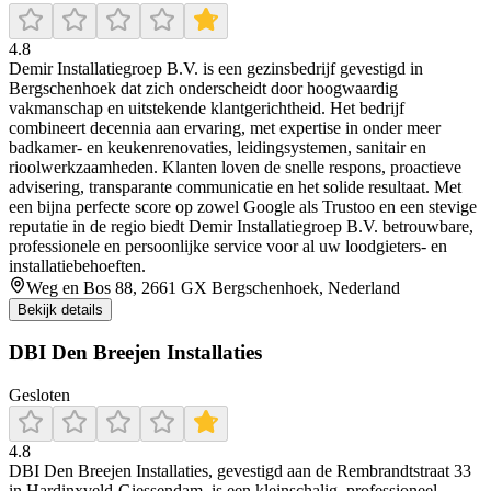
4.8
Demir Installatiegroep B.V. is een gezinsbedrijf gevestigd in
Bergschenhoek dat zich onderscheidt door hoogwaardig
vakmanschap en uitstekende klantgerichtheid. Het bedrijf
combineert decennia aan ervaring, met expertise in onder meer
badkamer- en keukenrenovaties, leidingsystemen, sanitair en
rioolwerkzaamheden. Klanten loven de snelle respons, proactieve
advisering, transparante communicatie en het solide resultaat. Met
een bijna perfecte score op zowel Google als Trustoo en een stevige
reputatie in de regio biedt Demir Installatiegroep B.V. betrouwbare,
professionele en persoonlijke service voor al uw loodgieters- en
installatiebehoeften.
Weg en Bos 88, 2661 GX Bergschenhoek, Nederland
Bekijk details
DBI Den Breejen Installaties
Gesloten
4.8
DBI Den Breejen Installaties, gevestigd aan de Rembrandtstraat 33
in Hardinxveld‑Giessendam, is een kleinschalig, professioneel