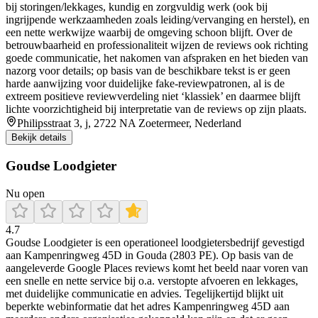
bij storingen/lekkages, kundig en zorgvuldig werk (ook bij
ingrijpende werkzaamheden zoals leiding/vervanging en herstel), en
een nette werkwijze waarbij de omgeving schoon blijft. Over de
betrouwbaarheid en professionaliteit wijzen de reviews ook richting
goede communicatie, het nakomen van afspraken en het bieden van
nazorg voor details; op basis van de beschikbare tekst is er geen
harde aanwijzing voor duidelijke fake-reviewpatronen, al is de
extreem positieve reviewverdeling niet ‘klassiek’ en daarmee blijft
lichte voorzichtigheid bij interpretatie van de reviews op zijn plaats.
Philipsstraat 3, j, 2722 NA Zoetermeer, Nederland
Bekijk details
Goudse Loodgieter
Nu open
4.7
Goudse Loodgieter is een operationeel loodgietersbedrijf gevestigd
aan Kampenringweg 45D in Gouda (2803 PE). Op basis van de
aangeleverde Google Places reviews komt het beeld naar voren van
een snelle en nette service bij o.a. verstopte afvoeren en lekkages,
met duidelijke communicatie en advies. Tegelijkertijd blijkt uit
beperkte webinformatie dat het adres Kampenringweg 45D aan