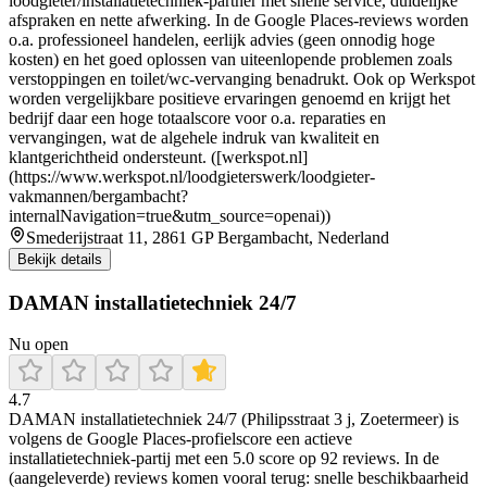
loodgieter/installatietechniek-partner met snelle service, duidelijke
afspraken en nette afwerking. In de Google Places-reviews worden
o.a. professioneel handelen, eerlijk advies (geen onnodig hoge
kosten) en het goed oplossen van uiteenlopende problemen zoals
verstoppingen en toilet/wc-vervanging benadrukt. Ook op Werkspot
worden vergelijkbare positieve ervaringen genoemd en krijgt het
bedrijf daar een hoge totaalscore voor o.a. reparaties en
vervangingen, wat de algehele indruk van kwaliteit en
klantgerichtheid ondersteunt. ([werkspot.nl]
(https://www.werkspot.nl/loodgieterswerk/loodgieter-
vakmannen/bergambacht?
internalNavigation=true&utm_source=openai))
Smederijstraat 11, 2861 GP Bergambacht, Nederland
Bekijk details
DAMAN installatietechniek 24/7
Nu open
4.7
DAMAN installatietechniek 24/7 (Philipsstraat 3 j, Zoetermeer) is
volgens de Google Places-profielscore een actieve
installatietechniek-partij met een 5.0 score op 92 reviews. In de
(aangeleverde) reviews komen vooral terug: snelle beschikbaarheid