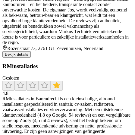
kantooruren – en het heldere, transparante contact zonder
onverwachte kosten. De eigenaar, Jos, wordt veelvuldig genoemd
als bekwaam, betrouwbaar en klantgericht, wat leidt tot een
opvallend hoge klanttevredenheid. De reviews zijn authentiek,
uitgebreid en benadrukken zowel vakmanschap als
servicegerichtheid, waardoor Markus Techniek een uitstekende
keuze is voor particuliere en zakelijke installatiewerkzaamheden in
de regio.
Rozenstraat 73, 2761 GL Zevenhuizen, Nederland
Bekijk details
RMinstallaties
Gesloten
4.8
RMinstallaties in Barendrecht is een kleinschalige, allround
installateur gespecialiseerd in sanitair, cv‑zaken, radiatoren,
vaatwasserinstallaties en vloerverwarming. Met een uitstekende
klanttevredenheid (4,8 op Google, 54 reviews) en een vergelijkbare
score op Zoofy (4,5 uit 4 reviews), staat het bedrijf bekend om
snelle respons, meedenkende advisering en nette, professionele
uitvoering. Er zijn geen aanwijzingen van gefingeerde