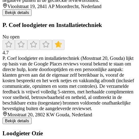
negatieve punten in de gecheckte reviewbronnen.
Vioolstraat 19, 2841 AP Moordrecht, Nederland
Bekijk details
P. Coef loodgieter en Installatietechniek
Nu open
4.7
P. Coef loodgieter en installatietechniek (Mosstraat 20, Gouda) lijkt
op basis van de Google Places reviews vooral bekend te staan om
directe hulp, korte doorlooptijden en een persoonlijke aanpak:
klanten geven aan dat de eigenaar zelf bereikbaar is, vooraf de
kosten bespreekt en het werk netjes en vakkundig afrondt (inclusief
communicatie, opruimen en soms met controles). De verzamelde
feedback is vrijwel volledig 5-sterren, met herhaalde complimenten
voor snelheid, betrouwbaarheid en netheid, al ontbreekt in de
beschikbare extra (toegestane) bronnen voldoende onafhankelijke
bevestiging buiten de aangeleverde reviewset.
Mosstraat 20, 2802 KW Gouda, Nederland
Bekijk details
Loodgieter Ozie