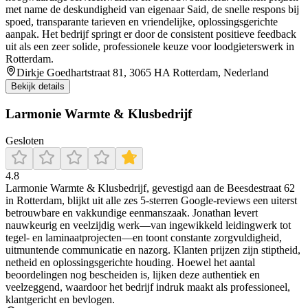
met name de deskundigheid van eigenaar Said, de snelle respons bij
spoed, transparante tarieven en vriendelijke, oplossingsgerichte
aanpak. Het bedrijf springt er door de consistent positieve feedback
uit als een zeer solide, professionele keuze voor loodgieterswerk in
Rotterdam.
Dirkje Goedhartstraat 81, 3065 HA Rotterdam, Nederland
Bekijk details
Larmonie Warmte & Klusbedrijf
Gesloten
4.8
Larmonie Warmte & Klusbedrijf, gevestigd aan de Beesdestraat 62
in Rotterdam, blijkt uit alle zes 5‑sterren Google‑reviews een uiterst
betrouwbare en vakkundige eenmanszaak. Jonathan levert
nauwkeurig en veelzijdig werk—van ingewikkeld leidingwerk tot
tegel‐ en laminaatprojecten—en toont constante zorgvuldigheid,
uitmuntende communicatie en nazorg. Klanten prijzen zijn stiptheid,
netheid en oplossingsgerichte houding. Hoewel het aantal
beoordelingen nog bescheiden is, lijken deze authentiek en
veelzeggend, waardoor het bedrijf indruk maakt als professioneel,
klantgericht en bevlogen.