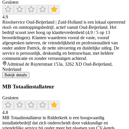
Gesloten
4.9
Rioolservice Oud‑Beijerland | Zuid‑Holland is een lokaal opererend
riool- en ontstoppingsbedrijf, actief vanuit Oud-Beijerland. Het
bedrijf scoort zeer hoog op klanttevredenheid (4,9 / 5 op 13
beoordelingen). Klanten waarderen vooral de vaste, vooraf
afgesproken tarieven, de vriendelijkheid en professionaliteit van
onder andere Patrick, de nette uitvoering en duidelijke uitleg. De
service is persoonlijk, deskundig en betrouwbaar, met heldere
communicatie en zonder verrassingen achteraf.
Admiraal de Ruyterstraat 153a, 3262 XD Oud-Beijerland,
Nederland
Bekijk details
MB Totaalinstallateur
Gesloten
4.8
MB Totaalinstallateur in Ridderkerk is een hoogwaardig
installatiebedrijf dat zich onderscheidt door vakkundige en
vriendelijke service bij onder meer het plaatsen van CV‑ketels,