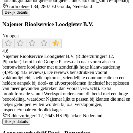
holland/gouda/loodgieter/loodgieter-randstad/?utm_source=openai))
Gortmolenerf 34, 2807 EJ Gouda, Nederland
Bekijk details
Najemer Rioolservice Loodgieter B.V.
Nu open
4.6
Najemer Rioolservice Loodgieter B.V. (Ridderzuringerf 12,
Pijnacker) komt in de Google Places-data naar voren als een
betrouwbare loodgieter met uitzonderlijk hoge klantwaardering
(4,9/5 op 432 reviews). De reviews benadrukken vooral
vakkundigheid, snelle opkomst, vriendelijke communicatie en een
heldere aanpak bij riool- en afvoerproblemen (inclusief het oplossen
van meer gevonden gebreken dan vooraf verwacht). Extra
broninformatie vanuit Werkspot ondersteunt dit beeld met een hoge
beoordeling, waardoor Najemer lijkt te passen bij klanten die snel en
netjes geholpen willen worden bij o.a. verstoppingen,
inspectie/repair en rioollekkages.
Ridderzuringerf 12, 2643 HS Pijnacker, Nederland
Bekijk details