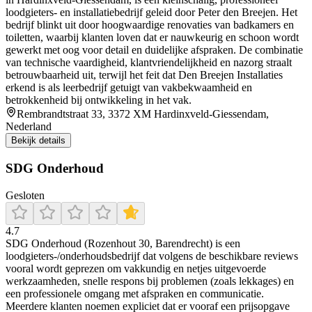
loodgieters‑ en installatiebedrijf geleid door Peter den Breejen. Het
bedrijf blinkt uit door hoogwaardige renovaties van badkamers en
toiletten, waarbij klanten loven dat er nauwkeurig en schoon wordt
gewerkt met oog voor detail en duidelijke afspraken. De combinatie
van technische vaardigheid, klantvriendelijkheid en nazorg straalt
betrouwbaarheid uit, terwijl het feit dat Den Breejen Installaties
erkend is als leerbedrijf getuigt van vakbekwaamheid en
betrokkenheid bij ontwikkeling in het vak.
Rembrandtstraat 33, 3372 XM Hardinxveld-Giessendam,
Nederland
Bekijk details
SDG Onderhoud
Gesloten
4.7
SDG Onderhoud (Rozenhout 30, Barendrecht) is een
loodgieters-/onderhoudsbedrijf dat volgens de beschikbare reviews
vooral wordt geprezen om vakkundig en netjes uitgevoerde
werkzaamheden, snelle respons bij problemen (zoals lekkages) en
een professionele omgang met afspraken en communicatie.
Meerdere klanten noemen expliciet dat er vooraf een prijsopgave