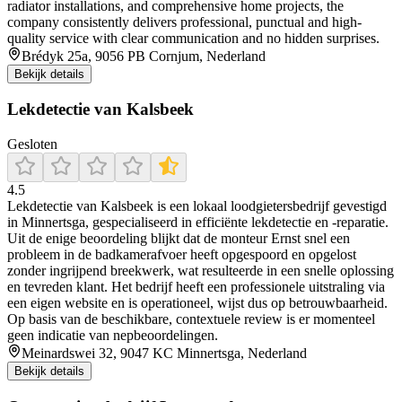
radiator installations, and comprehensive home projects, the
company consistently delivers professional, punctual and high-
quality service with clear communication and no hidden surprises.
Brédyk 25a, 9056 PB Cornjum, Nederland
Bekijk details
Lekdetectie van Kalsbeek
Gesloten
4.5
Lekdetectie van Kalsbeek is een lokaal loodgietersbedrijf gevestigd
in Minnertsga, gespecialiseerd in efficiënte lekdetectie en -reparatie.
Uit de enige beoordeling blijkt dat de monteur Ernst snel een
probleem in de badkamerafvoer heeft opgespoord en opgelost
zonder ingrijpend breekwerk, wat resulteerde in een snelle oplossing
en tevreden klant. Het bedrijf heeft een professionele uitstraling via
een eigen website en is operationeel, wijst dus op betrouwbaarheid.
Op basis van de beschikbare, contextuele review is er momenteel
geen indicatie van nepbeoordelingen.
Meinardswei 32, 9047 KC Minnertsga, Nederland
Bekijk details