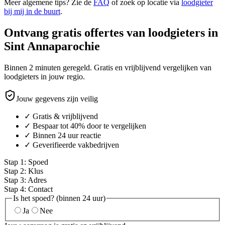
Meer algemene tips? Zie de
FAQ
of zoek op locatie via
loodgieter
bij mij in de buurt
.
Ontvang gratis offertes van loodgieters in
Sint Annaparochie
Binnen 2 minuten geregeld. Gratis en vrijblijvend vergelijken van
loodgieters in jouw regio.
Jouw gegevens zijn veilig
✓ Gratis & vrijblijvend
✓ Bespaar tot 40% door te vergelijken
✓ Binnen 24 uur reactie
✓ Geverifieerde vakbedrijven
Stap
1
:
Spoed
Stap
2
:
Klus
Stap
3
:
Adres
Stap
4
:
Contact
Is het spoed? (binnen 24 uur)
Ja
Nee