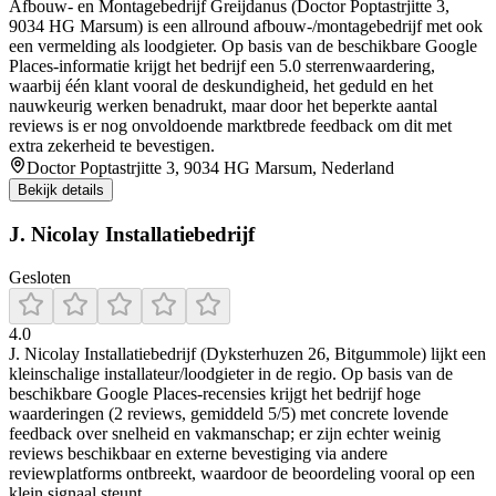
Afbouw- en Montagebedrijf Greijdanus (Doctor Poptastrjitte 3,
9034 HG Marsum) is een allround afbouw-/montagebedrijf met ook
een vermelding als loodgieter. Op basis van de beschikbare Google
Places-informatie krijgt het bedrijf een 5.0 sterrenwaardering,
waarbij één klant vooral de deskundigheid, het geduld en het
nauwkeurig werken benadrukt, maar door het beperkte aantal
reviews is er nog onvoldoende marktbrede feedback om dit met
extra zekerheid te bevestigen.
Doctor Poptastrjitte 3, 9034 HG Marsum, Nederland
Bekijk details
J. Nicolay Installatiebedrijf
Gesloten
4.0
J. Nicolay Installatiebedrijf (Dyksterhuzen 26, Bitgummole) lijkt een
kleinschalige installateur/loodgieter in de regio. Op basis van de
beschikbare Google Places-recensies krijgt het bedrijf hoge
waarderingen (2 reviews, gemiddeld 5/5) met concrete lovende
feedback over snelheid en vakmanschap; er zijn echter weinig
reviews beschikbaar en externe bevestiging via andere
reviewplatforms ontbreekt, waardoor de beoordeling vooral op een
klein signaal steunt.