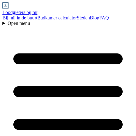
Loodgieters bij mij
Bij mij in de buurt
Badkamer calculator
Steden
Blog
FAQ
Open menu