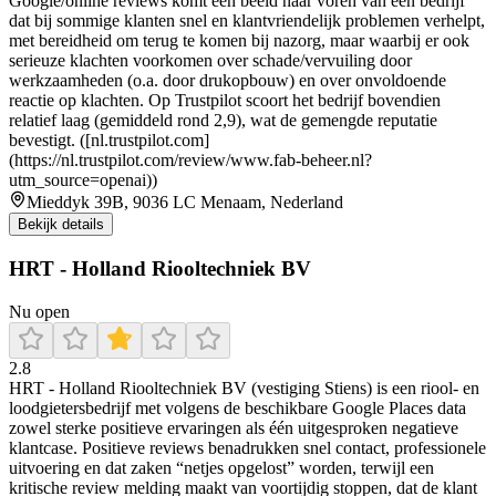
Google/online reviews komt een beeld naar voren van een bedrijf
dat bij sommige klanten snel en klantvriendelijk problemen verhelpt,
met bereidheid om terug te komen bij nazorg, maar waarbij er ook
serieuze klachten voorkomen over schade/vervuiling door
werkzaamheden (o.a. door drukopbouw) en over onvoldoende
reactie op klachten. Op Trustpilot scoort het bedrijf bovendien
relatief laag (gemiddeld rond 2,9), wat de gemengde reputatie
bevestigt. ([nl.trustpilot.com]
(https://nl.trustpilot.com/review/www.fab-beheer.nl?
utm_source=openai))
Mieddyk 39B, 9036 LC Menaam, Nederland
Bekijk details
HRT - Holland Riooltechniek BV
Nu open
2.8
HRT - Holland Riooltechniek BV (vestiging Stiens) is een riool- en
loodgietersbedrijf met volgens de beschikbare Google Places data
zowel sterke positieve ervaringen als één uitgesproken negatieve
klantcase. Positieve reviews benadrukken snel contact, professionele
uitvoering en dat zaken “netjes opgelost” worden, terwijl een
kritische review melding maakt van voortijdig stoppen, dat de klant