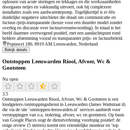
oplossen van acute storingen en lekkages en die werkzaamheden
doorgaans netjes en vakkundig uitvoert, ook bij complexere
installaties zoals een aardwarmtepomp. Tegelijkertijd is er één
duidelijke negatieve uitschieter die draait om communicatie en
factuur-/prijs-transparantie (keuze voor een duurder model zonder
overleg en discussie over factuurverantwoording). In totaal is het
beeld daarmee overwegend positief, met een aandachtspunt rond
heldere afstemming vooraf en transparanter prijs- en factuurbeleid.
Poptawei 180, 8919 AM Leeuwarden, Nederland
Bekijk details
Ontstoppen Leeuwarden Riool, Afvoer, Wc &
Gootsteen
Nu open
3.5
Ontstoppen Leeuwarden Riool, Afvoer, Wc & Gootsteen is een
loodgieters-/ontstoppingsdienst in Leeuwarden (James Wattstraat 4)
die via de site `ontstoppen-leeuwarden.nl` services aanbiedt voor
verstoppingen van o.a. riolering, afvoer, wc en gootsteen. Op basis
van Google Places oogt de dienstverlening voorlopig positief: de
enige review (5 sterren) noemt een vriendelijke monteur en ‘top