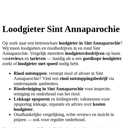
Loodgieter
Sint Annaparochie
Op zoek naar een betrouwbare
loodgieter in
Sint Annaparochie
?
Wij tonen loodgieters en rioolbedrijven in en rond
Sint
Annaparochie
. Vergelijk meerdere
loodgietersbedrijven
op basis
van
reviews
en
tarieven
— handig als u een
goedkope loodgieter
zoekt of
loodgieter met spoed
nodig hebt.
Riool ontstoppen
: verstopt riool of afvoer in
Sint
Annaparochie
? Vind een
riool ontstoppingsbedrijf
via
onderstaande aanbieders.
Rioolreiniging in
Sint Annaparochie
voor inspectie,
reiniging en onderhoud van het riool.
Lekkage opsporen
en leidingwerk: vakmensen voor
opsporing lekkage, reparatie en advies over
kosten
loodgieter
.
Onafhankelijke vergelijking, echte reviews en inzicht in
prijzen — ook voor regulier onderhoud.