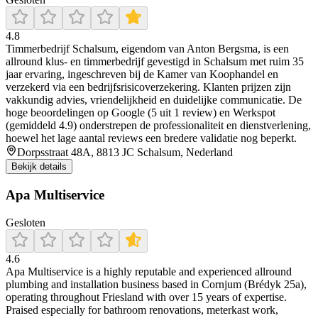
4.8
Timmerbedrijf Schalsum, eigendom van Anton Bergsma, is een
allround klus- en timmerbedrijf gevestigd in Schalsum met ruim 35
jaar ervaring, ingeschreven bij de Kamer van Koophandel en
verzekerd via een bedrijfsrisicoverzekering. Klanten prijzen zijn
vakkundig advies, vriendelijkheid en duidelijke communicatie. De
hoge beoordelingen op Google (5 uit 1 review) en Werkspot
(gemiddeld 4.9) onderstrepen de professionaliteit en dienstverlening,
hoewel het lage aantal reviews een bredere validatie nog beperkt.
Dorpsstraat 48A, 8813 JC Schalsum, Nederland
Bekijk details
Apa Multiservice
Gesloten
4.6
Apa Multiservice is a highly reputable and experienced allround
plumbing and installation business based in Cornjum (Brédyk 25a),
operating throughout Friesland with over 15 years of expertise.
Praised especially for bathroom renovations, meterkast work,