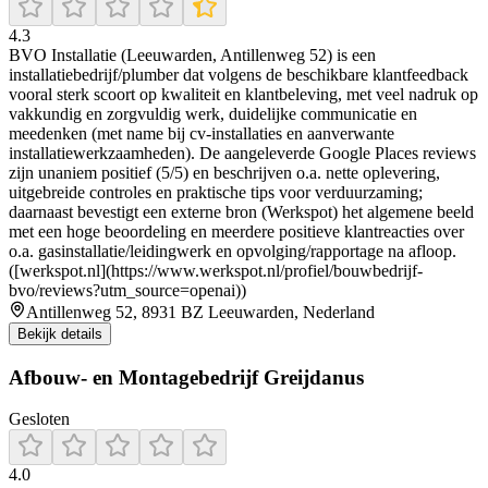
4.3
BVO Installatie (Leeuwarden, Antillenweg 52) is een
installatiebedrijf/plumber dat volgens de beschikbare klantfeedback
vooral sterk scoort op kwaliteit en klantbeleving, met veel nadruk op
vakkundig en zorgvuldig werk, duidelijke communicatie en
meedenken (met name bij cv-installaties en aanverwante
installatiewerkzaamheden). De aangeleverde Google Places reviews
zijn unaniem positief (5/5) en beschrijven o.a. nette oplevering,
uitgebreide controles en praktische tips voor verduurzaming;
daarnaast bevestigt een externe bron (Werkspot) het algemene beeld
met een hoge beoordeling en meerdere positieve klantreacties over
o.a. gasinstallatie/leidingwerk en opvolging/rapportage na afloop.
([werkspot.nl](https://www.werkspot.nl/profiel/bouwbedrijf-
bvo/reviews?utm_source=openai))
Antillenweg 52, 8931 BZ Leeuwarden, Nederland
Bekijk details
Afbouw- en Montagebedrijf Greijdanus
Gesloten
4.0