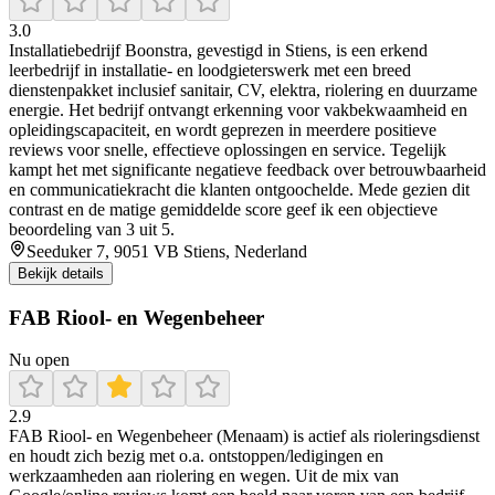
3.0
Installatiebedrijf Boonstra, gevestigd in Stiens, is een erkend
leerbedrijf in installatie- en loodgieterswerk met een breed
dienstenpakket inclusief sanitair, CV, elektra, riolering en duurzame
energie. Het bedrijf ontvangt erkenning voor vakbekwaamheid en
opleidingscapaciteit, en wordt geprezen in meerdere positieve
reviews voor snelle, effectieve oplossingen en service. Tegelijk
kampt het met significante negatieve feedback over betrouwbaarheid
en communicatiekracht die klanten ontgoochelde. Mede gezien dit
contrast en de matige gemiddelde score geef ik een objectieve
beoordeling van 3 uit 5.
Seeduker 7, 9051 VB Stiens, Nederland
Bekijk details
FAB Riool- en Wegenbeheer
Nu open
2.9
FAB Riool- en Wegenbeheer (Menaam) is actief als rioleringsdienst
en houdt zich bezig met o.a. ontstoppen/ledigingen en
werkzaamheden aan riolering en wegen. Uit de mix van