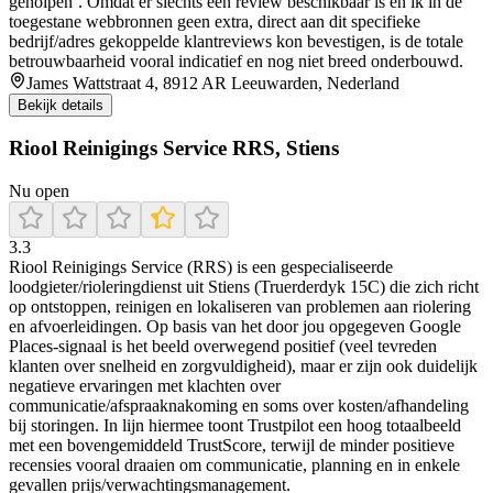
geholpen’. Omdat er slechts één review beschikbaar is en ik in de
toegestane webbronnen geen extra, direct aan dit specifieke
bedrijf/adres gekoppelde klantreviews kon bevestigen, is de totale
betrouwbaarheid vooral indicatief en nog niet breed onderbouwd.
James Wattstraat 4, 8912 AR Leeuwarden, Nederland
Bekijk details
Riool Reinigings Service RRS, Stiens
Nu open
3.3
Riool Reinigings Service (RRS) is een gespecialiseerde
loodgieter/rioleringdienst uit Stiens (Truerderdyk 15C) die zich richt
op ontstoppen, reinigen en lokaliseren van problemen aan riolering
en afvoerleidingen. Op basis van het door jou opgegeven Google
Places-signaal is het beeld overwegend positief (veel tevreden
klanten over snelheid en zorgvuldigheid), maar er zijn ook duidelijk
negatieve ervaringen met klachten over
communicatie/afspraaknakoming en soms over kosten/afhandeling
bij storingen. In lijn hiermee toont Trustpilot een hoog totaalbeeld
met een bovengemiddeld TrustScore, terwijl de minder positieve
recensies vooral draaien om communicatie, planning en in enkele
gevallen prijs/verwachtingsmanagement.