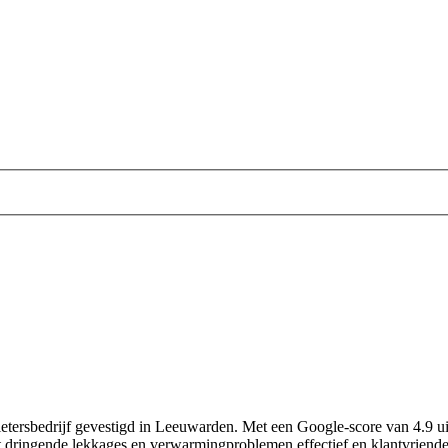
etersbedrijf gevestigd in Leeuwarden. Met een Google-score van 4.9 uit 
 dringende lekkages en verwarmingproblemen effectief en klantvriendeli