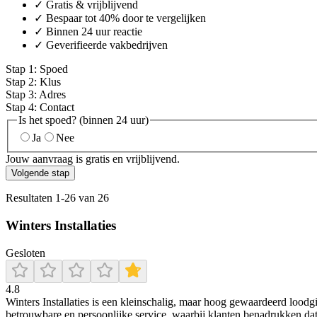
✓ Gratis & vrijblijvend
✓ Bespaar tot 40% door te vergelijken
✓ Binnen 24 uur reactie
✓ Geverifieerde vakbedrijven
Stap
1
:
Spoed
Stap
2
:
Klus
Stap
3
:
Adres
Stap
4
:
Contact
Is het spoed? (binnen 24 uur)
Ja
Nee
Jouw aanvraag is gratis en vrijblijvend.
Volgende stap
Resultaten
1
-
26
van
26
Winters Installaties
Gesloten
4.8
Winters Installaties is een kleinschalig, maar hoog gewaardeerd loodgi
betrouwbare en persoonlijke service, waarbij klanten benadrukken dat