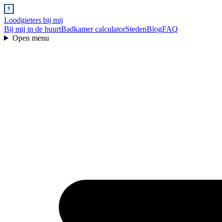
Loodgieters bij mij
Bij mij in de buurt
Badkamer calculator
Steden
Blog
FAQ
Open menu