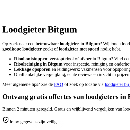
Loodgieter
Bitgum
Op zoek naar een betrouwbare
loodgieter in
Bitgum
? Wij tonen lood
goedkope loodgieter
zoekt of
loodgieter met spoed
nodig hebt.
Riool ontstoppen
: verstopt riool of afvoer in
Bitgum
? Vind ee
Rioolreiniging in
Bitgum
voor inspectie, reiniging en onderho
Lekkage opsporen
en leidingwerk: vakmensen voor opsporing 
Onafhankelijke vergelijking, echte reviews en inzicht in prijz
Meer algemene tips? Zie de
FAQ
of zoek op locatie via
loodgieter bij
Ontvang gratis offertes van loodgieters in
Binnen 2 minuten geregeld. Gratis en vrijblijvend vergelijken van lood
Jouw gegevens zijn veilig