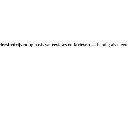
etersbedrijven
op basis van
reviews
en
tarieven
— handig als u een