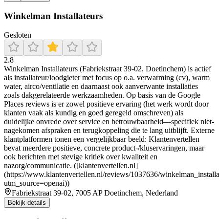
Winkelman Installateurs
Gesloten
2.8
Winkelman Installateurs (Fabriekstraat 39-02, Doetinchem) is actief
als installateur/loodgieter met focus op o.a. verwarming (cv), warm
water, airco/ventilatie en daarnaast ook aanverwante installaties
zoals dakgerelateerde werkzaamheden. Op basis van de Google
Places reviews is er zowel positieve ervaring (het werk wordt door
klanten vaak als kundig en goed geregeld omschreven) als
duidelijke onvrede over service en betrouwbaarheid—specifiek niet-
nagekomen afspraken en terugkoppeling die te lang uitblijft. Externe
klantplatformen tonen een vergelijkbaar beeld: Klantenvertellen
bevat meerdere positieve, concrete product-/kluservaringen, maar
ook berichten met stevige kritiek over kwaliteit en
nazorg/communicatie. ([klantenvertellen.nl]
(https://www.klantenvertellen.nl/reviews/1037636/winkelman_installa
utm_source=openai))
Fabriekstraat 39-02, 7005 AP Doetinchem, Nederland
Bekijk details