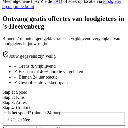
Meer algemene tips? Zie de
FAQ
of zoek op locatie via
loodgieter
bij mij in de buurt
.
Ontvang gratis offertes van loodgieters in
's-Heerenberg
Binnen 2 minuten geregeld. Gratis en vrijblijvend vergelijken van
loodgieters in jouw regio.
Jouw gegevens zijn veilig
✓ Gratis & vrijblijvend
✓ Bespaar tot 40% door te vergelijken
✓ Binnen 24 uur reactie
✓ Geverifieerde vakbedrijven
Stap
1
:
Spoed
Stap
2
:
Klus
Stap
3
:
Adres
Stap
4
:
Contact
Is het spoed? (binnen 24 uur)
Ja
Nee