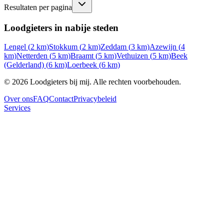
Resultaten per pagina
Loodgieters in nabije steden
Lengel
(
2
km)
Stokkum
(
2
km)
Zeddam
(
3
km)
Azewijn
(
4
km)
Netterden
(
5
km)
Braamt
(
5
km)
Vethuizen
(
5
km)
Beek
(Gelderland)
(
6
km)
Loerbeek
(
6
km)
©
2026
Loodgieters bij mij. Alle rechten voorbehouden.
Over ons
FAQ
Contact
Privacybeleid
Services