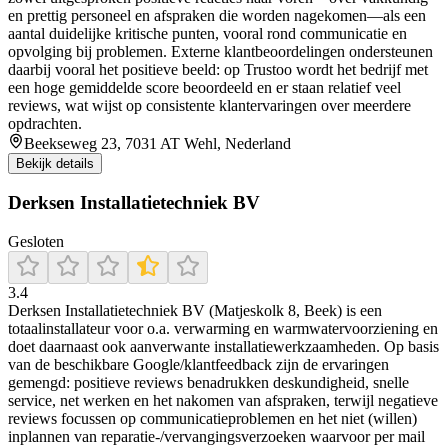
en prettig personeel en afspraken die worden nagekomen—als een
aantal duidelijke kritische punten, vooral rond communicatie en
opvolging bij problemen. Externe klantbeoordelingen ondersteunen
daarbij vooral het positieve beeld: op Trustoo wordt het bedrijf met
een hoge gemiddelde score beoordeeld en er staan relatief veel
reviews, wat wijst op consistente klantervaringen over meerdere
opdrachten.
Beekseweg 23, 7031 AT Wehl, Nederland
Bekijk details
Derksen Installatietechniek BV
Gesloten
3.4
Derksen Installatietechniek BV (Matjeskolk 8, Beek) is een
totaalinstallateur voor o.a. verwarming en warmwatervoorziening en
doet daarnaast ook aanverwante installatiewerkzaamheden. Op basis
van de beschikbare Google/klantfeedback zijn de ervaringen
gemengd: positieve reviews benadrukken deskundigheid, snelle
service, net werken en het nakomen van afspraken, terwijl negatieve
reviews focussen op communicatieproblemen en het niet (willen)
inplannen van reparatie-/vervangingsverzoeken waarvoor per mail