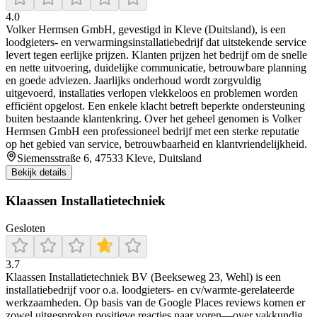
4.0
Volker Hermsen GmbH, gevestigd in Kleve (Duitsland), is een
loodgieters- en verwarmingsinstallatiebedrijf dat uitstekende service
levert tegen eerlijke prijzen. Klanten prijzen het bedrijf om de snelle
en nette uitvoering, duidelijke communicatie, betrouwbare planning
en goede adviezen. Jaarlijks onderhoud wordt zorgvuldig
uitgevoerd, installaties verlopen vlekkeloos en problemen worden
efficiënt opgelost. Een enkele klacht betreft beperkte ondersteuning
buiten bestaande klantenkring. Over het geheel genomen is Volker
Hermsen GmbH een professioneel bedrijf met een sterke reputatie
op het gebied van service, betrouwbaarheid en klantvriendelijkheid.
Siemensstraße 6, 47533 Kleve, Duitsland
Bekijk details
Klaassen Installatietechniek
Gesloten
3.7
Klaassen Installatietechniek BV (Beekseweg 23, Wehl) is een
installatiebedrijf voor o.a. loodgieters- en cv/warmte-gerelateerde
werkzaamheden. Op basis van de Google Places reviews komen er
zowel uitgesproken positieve reacties naar voren—over vakkundig