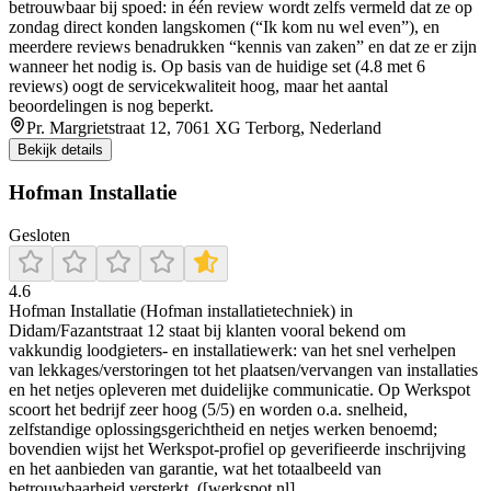
betrouwbaar bij spoed: in één review wordt zelfs vermeld dat ze op
zondag direct konden langskomen (“Ik kom nu wel even”), en
meerdere reviews benadrukken “kennis van zaken” en dat ze er zijn
wanneer het nodig is. Op basis van de huidige set (4.8 met 6
reviews) oogt de servicekwaliteit hoog, maar het aantal
beoordelingen is nog beperkt.
Pr. Margrietstraat 12, 7061 XG Terborg, Nederland
Bekijk details
Hofman Installatie
Gesloten
4.6
Hofman Installatie (Hofman installatietechniek) in
Didam/Fazantstraat 12 staat bij klanten vooral bekend om
vakkundig loodgieters- en installatiewerk: van het snel verhelpen
van lekkages/verstoringen tot het plaatsen/vervangen van installaties
en het netjes opleveren met duidelijke communicatie. Op Werkspot
scoort het bedrijf zeer hoog (5/5) en worden o.a. snelheid,
zelfstandige oplossingsgerichtheid en netjes werken benoemd;
bovendien wijst het Werkspot-profiel op geverifieerde inschrijving
en het aanbieden van garantie, wat het totaalbeeld van
betrouwbaarheid versterkt. ([werkspot.nl]