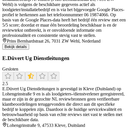
Wehl) is volgens de beschikbare gegevens actief als
loodgieter/installatiebedrijf en is via het bijgevoegde Google Places-
profiel te herkennen aan het telefoonnummer 06 19874066. Op
basis van de Google Places-data heeft het bedrijf één review met een
5/5 score; doordat er maar één beoordeling beschikbaar is en de
reviewtekst ontbreekt, is er onvoldoende informatie om
professionaliteit en consistentie stevig vast te stellen.
Prins Bernhardstraat 26, 7031 ZW Wehl, Nederland
Bekijk details
E.Düvert Ug Dienstleitungen
Gesloten
2.5
E.Düvert Ug Dienstleitungen is gevestigd in Kleve (Duitsland) op
Lohengrinstraße 9 en is als loodgieters-/dienstverlener geregistreerd,
maar er zijn in de gezochte NL reviewbronnen geen verifieerbare
klantbeoordelingen teruggevonden die direct aan dit specifieke
bedrijf te koppelen zijn. Daardoor is de huidige servicekwaliteit en
betrouwbaarheid op basis van echte reviews niet vast te stellen met
de beschikbare data.
Lohengrinstraße 9, 47533 Kleve, Duitsland