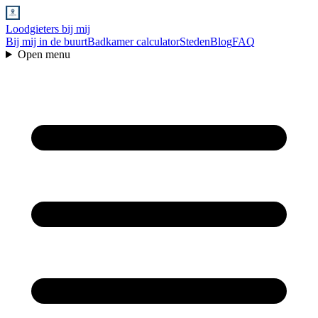
Loodgieters bij mij
Bij mij in de buurt
Badkamer calculator
Steden
Blog
FAQ
Open menu