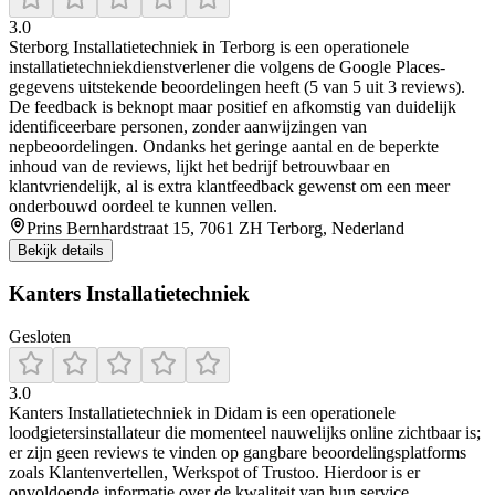
3.0
Sterborg Installatietechniek in Terborg is een operationele
installatietechniekdienstverlener die volgens de Google Places-
gegevens uitstekende beoordelingen heeft (5 van 5 uit 3 reviews).
De feedback is beknopt maar positief en afkomstig van duidelijk
identificeerbare personen, zonder aanwijzingen van
nepbeoordelingen. Ondanks het geringe aantal en de beperkte
inhoud van de reviews, lijkt het bedrijf betrouwbaar en
klantvriendelijk, al is extra klantfeedback gewenst om een meer
onderbouwd oordeel te kunnen vellen.
Prins Bernhardstraat 15, 7061 ZH Terborg, Nederland
Bekijk details
Kanters Installatietechniek
Gesloten
3.0
Kanters Installatietechniek in Didam is een operationele
loodgietersinstallateur die momenteel nauwelijks online zichtbaar is;
er zijn geen reviews te vinden op gangbare beoordelingsplatforms
zoals Klantenvertellen, Werkspot of Trustoo. Hierdoor is er
onvoldoende informatie over de kwaliteit van hun service,