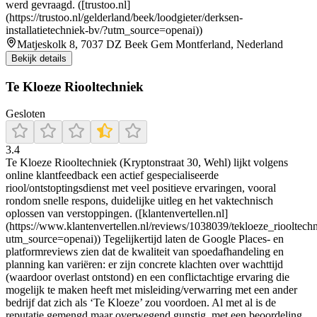
werd gevraagd. ([trustoo.nl]
(https://trustoo.nl/gelderland/beek/loodgieter/derksen-
installatietechniek-bv/?utm_source=openai))
Matjeskolk 8, 7037 DZ Beek Gem Montferland, Nederland
Bekijk details
Te Kloeze Riooltechniek
Gesloten
3.4
Te Kloeze Riooltechniek (Kryptonstraat 30, Wehl) lijkt volgens
online klantfeedback een actief gespecialiseerde
riool/ontstoptingsdienst met veel positieve ervaringen, vooral
rondom snelle respons, duidelijke uitleg en het vaktechnisch
oplossen van verstoppingen. ([klantenvertellen.nl]
(https://www.klantenvertellen.nl/reviews/1038039/tekloeze_riooltech
utm_source=openai)) Tegelijkertijd laten de Google Places- en
platformreviews zien dat de kwaliteit van spoedafhandeling en
planning kan variëren: er zijn concrete klachten over wachttijd
(waardoor overlast ontstond) en een conflictachtige ervaring die
mogelijk te maken heeft met misleiding/verwarring met een ander
bedrijf dat zich als ‘Te Kloeze’ zou voordoen. Al met al is de
reputatie gemengd maar overwegend gunstig, met een beoordeling