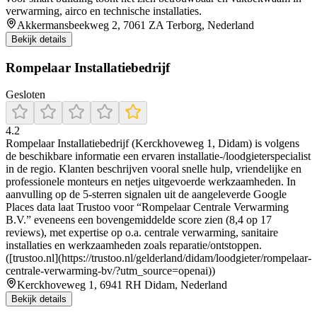
verwarming, airco en technische installaties.
Akkermansbeekweg 2, 7061 ZA Terborg, Nederland
Bekijk details
Rompelaar Installatiebedrijf
Gesloten
4.2
Rompelaar Installatiebedrijf (Kerckhoveweg 1, Didam) is volgens
de beschikbare informatie een ervaren installatie-/loodgieterspecialist
in de regio. Klanten beschrijven vooral snelle hulp, vriendelijke en
professionele monteurs en netjes uitgevoerde werkzaamheden. In
aanvulling op de 5-sterren signalen uit de aangeleverde Google
Places data laat Trustoo voor “Rompelaar Centrale Verwarming
B.V.” eveneens een bovengemiddelde score zien (8,4 op 17
reviews), met expertise op o.a. centrale verwarming, sanitaire
installaties en werkzaamheden zoals reparatie/ontstoppen.
([trustoo.nl](https://trustoo.nl/gelderland/didam/loodgieter/rompelaar-
centrale-verwarming-bv/?utm_source=openai))
Kerckhoveweg 1, 6941 RH Didam, Nederland
Bekijk details