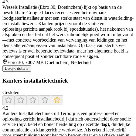
4.3
Wessels Installatie (Ebro 30, Doetinchem) lijkt op basis van de
beschikbare Google Places recensies een betrouwbare
loodgieter/installateur met een sterke staat van dienst in waterleiding-
en installatiewerk. Klanten prijzen vooral de vlotte en
oplossingsgerichte aanpak (ook bij spoedsituaties), het nakomen van
afspraken en het feit dat het werk inhoudelijk goed wordt uitgevoerd
—met concrete voorbeelden van vervanging van leidingen en het
deïnstalleren/aanpassen van installaties. Op basis van slechts vier
reviews is er wel beperkte reviewdata, maar het algemene beeld is
consequent positief zonder zichtbare rode vlaggen.
Ebro 30, 7007 MB Doetinchem, Nederland
Bekijk details
Kanters installatietechniek
Gesloten
4.2
Kanters Installatietechniek uit Terborg is een professioneel en
oplossingsgericht installatiebedrijf dat zich onderscheidt door snelle
service (bijv. ketel en boiler herstelling op dezelfde dag), duidelijke
communicatie en klantgerichte werkwijze. Als erkend leerbedrijf
voor smart building toont het zich betrouwbaar en vakbekwaam in