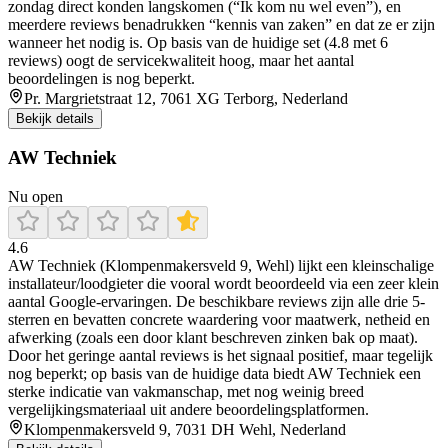
zondag direct konden langskomen (“Ik kom nu wel even”), en
meerdere reviews benadrukken “kennis van zaken” en dat ze er zijn
wanneer het nodig is. Op basis van de huidige set (4.8 met 6
reviews) oogt de servicekwaliteit hoog, maar het aantal
beoordelingen is nog beperkt.
Pr. Margrietstraat 12, 7061 XG Terborg, Nederland
Bekijk details
AW Techniek
Nu open
4.6
AW Techniek (Klompenmakersveld 9, Wehl) lijkt een kleinschalige
installateur/loodgieter die vooral wordt beoordeeld via een zeer klein
aantal Google-ervaringen. De beschikbare reviews zijn alle drie 5-
sterren en bevatten concrete waardering voor maatwerk, netheid en
afwerking (zoals een door klant beschreven zinken bak op maat).
Door het geringe aantal reviews is het signaal positief, maar tegelijk
nog beperkt; op basis van de huidige data biedt AW Techniek een
sterke indicatie van vakmanschap, met nog weinig breed
vergelijkingsmateriaal uit andere beoordelingsplatformen.
Klompenmakersveld 9, 7031 DH Wehl, Nederland