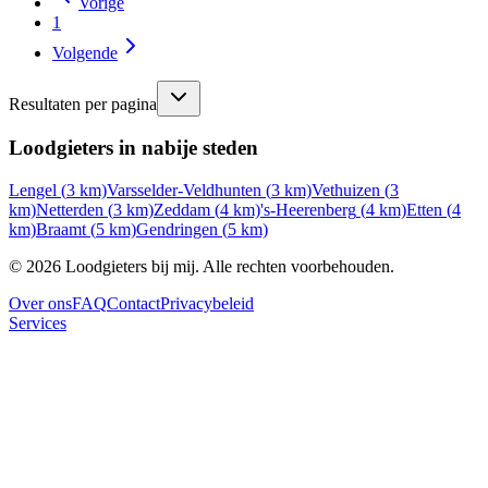
Vorige
1
Volgende
Resultaten per pagina
Loodgieters in nabije steden
Lengel
(
3
km)
Varsselder-Veldhunten
(
3
km)
Vethuizen
(
3
km)
Netterden
(
3
km)
Zeddam
(
4
km)
's-Heerenberg
(
4
km)
Etten
(
4
km)
Braamt
(
5
km)
Gendringen
(
5
km)
©
2026
Loodgieters bij mij. Alle rechten voorbehouden.
Over ons
FAQ
Contact
Privacybeleid
Services