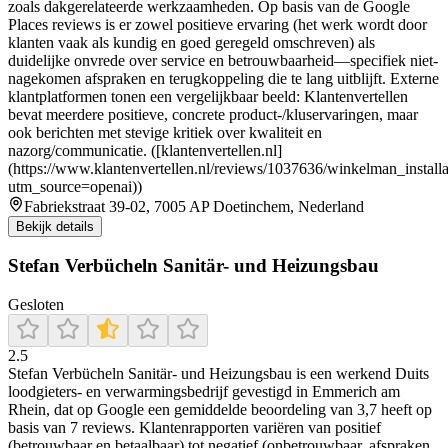
zoals dakgerelateerde werkzaamheden. Op basis van de Google
Places reviews is er zowel positieve ervaring (het werk wordt door
klanten vaak als kundig en goed geregeld omschreven) als
duidelijke onvrede over service en betrouwbaarheid—specifiek niet-
nagekomen afspraken en terugkoppeling die te lang uitblijft. Externe
klantplatformen tonen een vergelijkbaar beeld: Klantenvertellen
bevat meerdere positieve, concrete product-/kluservaringen, maar
ook berichten met stevige kritiek over kwaliteit en
nazorg/communicatie. ([klantenvertellen.nl]
(https://www.klantenvertellen.nl/reviews/1037636/winkelman_installa
utm_source=openai))
Fabriekstraat 39-02, 7005 AP Doetinchem, Nederland
Bekijk details
Stefan Verbücheln Sanitär- und Heizungsbau
Gesloten
2.5
Stefan Verbücheln Sanitär‑ und Heizungsbau is een werkend Duits
loodgieters‑ en verwarmingsbedrijf gevestigd in Emmerich am
Rhein, dat op Google een gemiddelde beoordeling van 3,7 heeft op
basis van 7 reviews. Klantenrapporten variëren van positief
(betrouwbaar en betaalbaar) tot negatief (onbetrouwbaar, afspraken