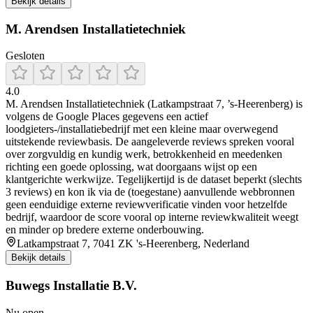
Bekijk details
M. Arendsen Installatietechniek
Gesloten
4.0
M. Arendsen Installatietechniek (Latkampstraat 7, ’s-Heerenberg) is
volgens de Google Places gegevens een actief
loodgieters-/installatiebedrijf met een kleine maar overwegend
uitstekende reviewbasis. De aangeleverde reviews spreken vooral
over zorgvuldig en kundig werk, betrokkenheid en meedenken
richting een goede oplossing, wat doorgaans wijst op een
klantgerichte werkwijze. Tegelijkertijd is de dataset beperkt (slechts
3 reviews) en kon ik via de (toegestane) aanvullende webbronnen
geen eenduidige externe reviewverificatie vinden voor hetzelfde
bedrijf, waardoor de score vooral op interne reviewkwaliteit weegt
en minder op bredere externe onderbouwing.
Latkampstraat 7, 7041 ZK 's-Heerenberg, Nederland
Bekijk details
Buwegs Installatie B.V.
Nu open