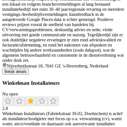
een lokaal en volgens branchevermeldingen al lang bestaand
installatiebedrijf met ruim 30–40 jaar/regionale ervaring en meerdere
vestigings-/leerbedrijfsvermeldingen; klantfeedback in de
aangeleverde Google Places-data is echter gemengd. Positieve
reviews prijzen vooral de snelheid van handelen bij
CV/verwarmingsproblemen, deskundig advies en nette, vlotte
uitvoering met goede communicatie en nazorg. Tegelijkertijd zijn er
ook duidelijke negatieve ervaringen te zien rond advieskwaliteit en
facturatie/afstemming, en rond het nakomen van afspraken en
wachttijden bij andere werkzaamheden (zoals dakgoot), wat de
algemene betrouwbaarheid en consistentie in de dienstverlening wat
onder druk zet.
Nijverheidsstraat 18, 7041 GE 's-Heerenberg, Nederland
Bekijk details
Winkelman Installateurs
Nu open
2.8
Winkelman Installateurs (Fabriekstraat 39-02, Doetinchem) is actief
als installateur/loodgieter met focus op o.a. verwarming (cv), warm
water, airco/ventilatie en daarnaast ook aanverwante installaties