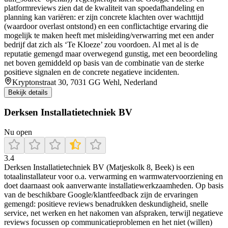
platformreviews zien dat de kwaliteit van spoedafhandeling en
planning kan variëren: er zijn concrete klachten over wachttijd
(waardoor overlast ontstond) en een conflictachtige ervaring die
mogelijk te maken heeft met misleiding/verwarring met een ander
bedrijf dat zich als ‘Te Kloeze’ zou voordoen. Al met al is de
reputatie gemengd maar overwegend gunstig, met een beoordeling
net boven gemiddeld op basis van de combinatie van de sterke
positieve signalen en de concrete negatieve incidenten.
Kryptonstraat 30, 7031 GG Wehl, Nederland
Bekijk details
Derksen Installatietechniek BV
Nu open
3.4
Derksen Installatietechniek BV (Matjeskolk 8, Beek) is een
totaalinstallateur voor o.a. verwarming en warmwatervoorziening en
doet daarnaast ook aanverwante installatiewerkzaamheden. Op basis
van de beschikbare Google/klantfeedback zijn de ervaringen
gemengd: positieve reviews benadrukken deskundigheid, snelle
service, net werken en het nakomen van afspraken, terwijl negatieve
reviews focussen op communicatieproblemen en het niet (willen)