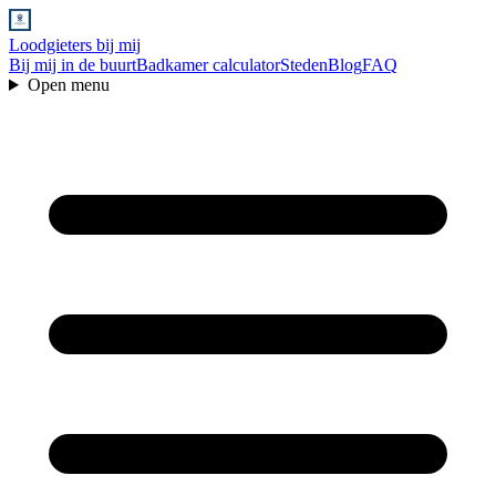
Loodgieters bij mij
Bij mij in de buurt
Badkamer calculator
Steden
Blog
FAQ
Open menu