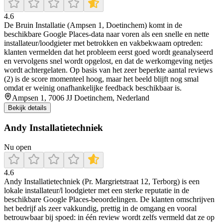
4.6
De Bruin Installatie (Ampsen 1, Doetinchem) komt in de
beschikbare Google Places-data naar voren als een snelle en nette
installateur/loodgieter met betrokken en vakbekwaam optreden:
klanten vermelden dat het probleem eerst goed wordt geanalyseerd
en vervolgens snel wordt opgelost, en dat de werkomgeving netjes
wordt achtergelaten. Op basis van het zeer beperkte aantal reviews
(2) is de score momenteel hoog, maar het beeld blijft nog smal
omdat er weinig onafhankelijke feedback beschikbaar is.
Ampsen 1, 7006 JJ Doetinchem, Nederland
Bekijk details
Andy Installatietechniek
Nu open
4.6
Andy Installatietechniek (Pr. Margrietstraat 12, Terborg) is een
lokale installateur/l loodgieter met een sterke reputatie in de
beschikbare Google Places-beoordelingen. De klanten omschrijven
het bedrijf als zeer vakkundig, prettig in de omgang en vooral
betrouwbaar bij spoed: in één review wordt zelfs vermeld dat ze op