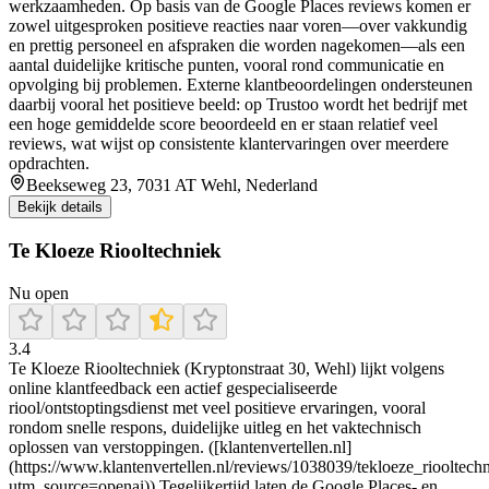
werkzaamheden. Op basis van de Google Places reviews komen er
zowel uitgesproken positieve reacties naar voren—over vakkundig
en prettig personeel en afspraken die worden nagekomen—als een
aantal duidelijke kritische punten, vooral rond communicatie en
opvolging bij problemen. Externe klantbeoordelingen ondersteunen
daarbij vooral het positieve beeld: op Trustoo wordt het bedrijf met
een hoge gemiddelde score beoordeeld en er staan relatief veel
reviews, wat wijst op consistente klantervaringen over meerdere
opdrachten.
Beekseweg 23, 7031 AT Wehl, Nederland
Bekijk details
Te Kloeze Riooltechniek
Nu open
3.4
Te Kloeze Riooltechniek (Kryptonstraat 30, Wehl) lijkt volgens
online klantfeedback een actief gespecialiseerde
riool/ontstoptingsdienst met veel positieve ervaringen, vooral
rondom snelle respons, duidelijke uitleg en het vaktechnisch
oplossen van verstoppingen. ([klantenvertellen.nl]
(https://www.klantenvertellen.nl/reviews/1038039/tekloeze_riooltech
utm_source=openai)) Tegelijkertijd laten de Google Places- en