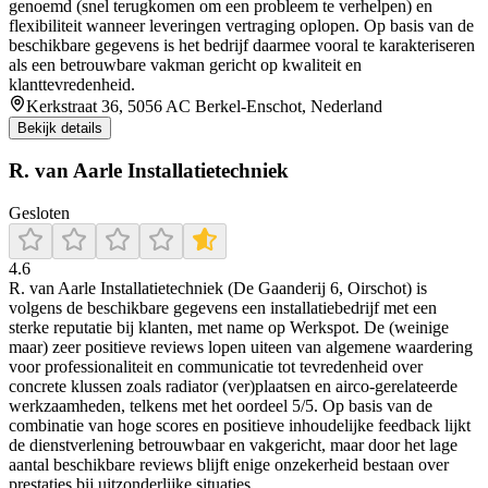
genoemd (snel terugkomen om een probleem te verhelpen) en
flexibiliteit wanneer leveringen vertraging oplopen. Op basis van de
beschikbare gegevens is het bedrijf daarmee vooral te karakteriseren
als een betrouwbare vakman gericht op kwaliteit en
klanttevredenheid.
Kerkstraat 36, 5056 AC Berkel-Enschot, Nederland
Bekijk details
R. van Aarle Installatietechniek
Gesloten
4.6
R. van Aarle Installatietechniek (De Gaanderij 6, Oirschot) is
volgens de beschikbare gegevens een installatiebedrijf met een
sterke reputatie bij klanten, met name op Werkspot. De (weinige
maar) zeer positieve reviews lopen uiteen van algemene waardering
voor professionaliteit en communicatie tot tevredenheid over
concrete klussen zoals radiator (ver)plaatsen en airco-gerelateerde
werkzaamheden, telkens met het oordeel 5/5. Op basis van de
combinatie van hoge scores en positieve inhoudelijke feedback lijkt
de dienstverlening betrouwbaar en vakgericht, maar door het lage
aantal beschikbare reviews blijft enige onzekerheid bestaan over
prestaties bij uitzonderlijke situaties.