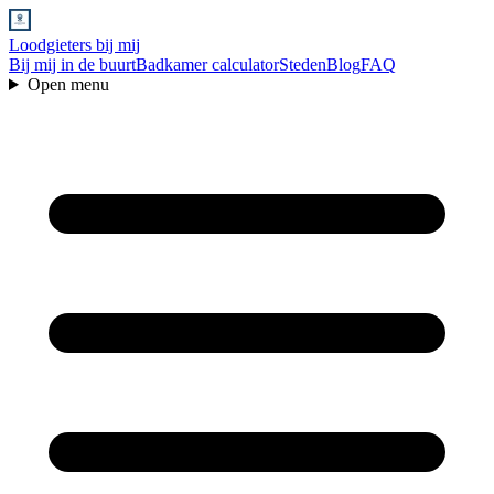
Loodgieters bij mij
Bij mij in de buurt
Badkamer calculator
Steden
Blog
FAQ
Open menu