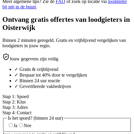
Meer algemene tips? Zie de
FAQ
of zoek op locatie via
loodgieter
bij mij in de buurt
.
Ontvang gratis offertes van loodgieters in
Oisterwijk
Binnen 2 minuten geregeld. Gratis en vrijblijvend vergelijken van
loodgieters in jouw regio.
Jouw gegevens zijn veilig
✓ Gratis & vrijblijvend
✓ Bespaar tot 40% door te vergelijken
✓ Binnen 24 uur reactie
✓ Geverifieerde vakbedrijven
Stap
1
:
Spoed
Stap
2
:
Klus
Stap
3
:
Adres
Stap
4
:
Contact
Is het spoed? (binnen 24 uur)
Ja
Nee