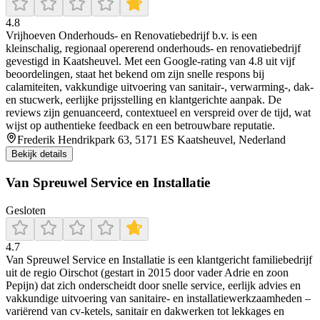
4.8
Vrijhoeven Onderhouds- en Renovatiebedrijf b.v. is een
kleinschalig, regionaal opererend onderhouds- en renovatiebedrijf
gevestigd in Kaatsheuvel. Met een Google-rating van 4.8 uit vijf
beoordelingen, staat het bekend om zijn snelle respons bij
calamiteiten, vakkundige uitvoering van sanitair-, verwarming-, dak-
en stucwerk, eerlijke prijsstelling en klantgerichte aanpak. De
reviews zijn genuanceerd, contextueel en verspreid over de tijd, wat
wijst op authentieke feedback en een betrouwbare reputatie.
Frederik Hendrikpark 63, 5171 ES Kaatsheuvel, Nederland
Bekijk details
Van Spreuwel Service en Installatie
Gesloten
4.7
Van Spreuwel Service en Installatie is een klantgericht familiebedrijf
uit de regio Oirschot (gestart in 2015 door vader Adrie en zoon
Pepijn) dat zich onderscheidt door snelle service, eerlijk advies en
vakkundige uitvoering van sanitaire- en installatiewerkzaamheden –
variërend van cv-ketels, sanitair en dakwerken tot lekkages en