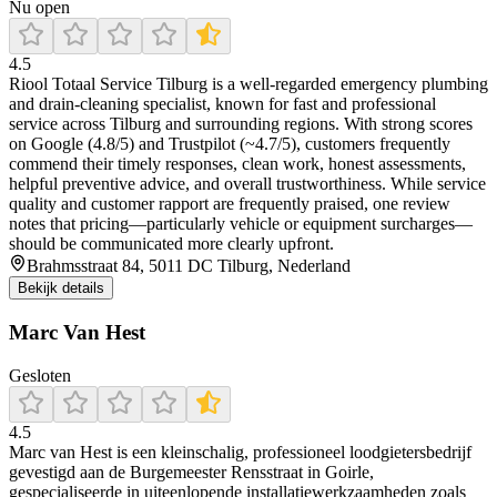
Nu open
4.5
Riool Totaal Service Tilburg is a well-regarded emergency plumbing
and drain-cleaning specialist, known for fast and professional
service across Tilburg and surrounding regions. With strong scores
on Google (4.8/5) and Trustpilot (~4.7/5), customers frequently
commend their timely responses, clean work, honest assessments,
helpful preventive advice, and overall trustworthiness. While service
quality and customer rapport are frequently praised, one review
notes that pricing—particularly vehicle or equipment surcharges—
should be communicated more clearly upfront.
Brahmsstraat 84, 5011 DC Tilburg, Nederland
Bekijk details
Marc Van Hest
Gesloten
4.5
Marc van Hest is een kleinschalig, professioneel loodgietersbedrijf
gevestigd aan de Burgemeester Rensstraat in Goirle,
gespecialiseerde in uiteenlopende installatiewerkzaamheden zoals