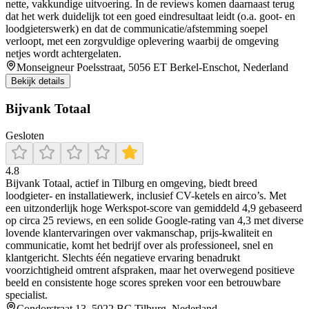
nette, vakkundige uitvoering. In de reviews komen daarnaast terug
dat het werk duidelijk tot een goed eindresultaat leidt (o.a. goot- en
loodgieterswerk) en dat de communicatie/afstemming soepel
verloopt, met een zorgvuldige oplevering waarbij de omgeving
netjes wordt achtergelaten.
Monseigneur Poelsstraat, 5056 ET Berkel-Enschot, Nederland
Bekijk details
Bijvank Totaal
Gesloten
4.8
Bijvank Totaal, actief in Tilburg en omgeving, biedt breed
loodgieter- en installatiewerk, inclusief CV-ketels en airco’s. Met
een uitzonderlijk hoge Werkspot-score van gemiddeld 4,9 gebaseerd
op circa 25 reviews, en een solide Google-rating van 4,3 met diverse
lovende klantervaringen over vakmanschap, prijs-kwaliteit en
communicatie, komt het bedrijf over als professioneel, snel en
klantgericht. Slechts één negatieve ervaring benadrukt
voorzichtigheid omtrent afspraken, maar het overwegend positieve
beeld en consistente hoge scores spreken voor een betrouwbare
specialist.
Condorstraat 13, 5022 BC Tilburg, Nederland