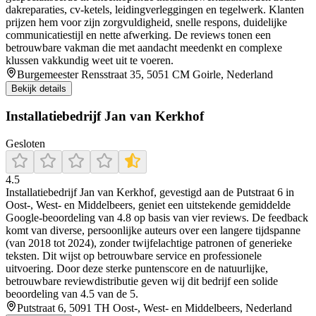
dakreparaties, cv-ketels, leidingverleggingen en tegelwerk. Klanten
prijzen hem voor zijn zorgvuldigheid, snelle respons, duidelijke
communicatiestijl en nette afwerking. De reviews tonen een
betrouwbare vakman die met aandacht meedenkt en complexe
klussen vakkundig weet uit te voeren.
Burgemeester Rensstraat 35, 5051 CM Goirle, Nederland
Bekijk details
Installatiebedrijf Jan van Kerkhof
Gesloten
4.5
Installatiebedrijf Jan van Kerkhof, gevestigd aan de Putstraat 6 in
Oost‑, West‑ en Middelbeers, geniet een uitstekende gemiddelde
Google-beoordeling van 4.8 op basis van vier reviews. De feedback
komt van diverse, persoonlijke auteurs over een langere tijdspanne
(van 2018 tot 2024), zonder twijfelachtige patronen of generieke
teksten. Dit wijst op betrouwbare service en professionele
uitvoering. Door deze sterke puntenscore en de natuurlijke,
betrouwbare reviewdistributie geven wij dit bedrijf een solide
beoordeling van 4.5 van de 5.
Putstraat 6, 5091 TH Oost-, West- en Middelbeers, Nederland