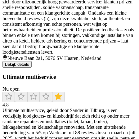
zich door uitzonderlijk hoog gewaardeerde service: klanten prijzen
snelle responstijden, solide vakmanschap, transparante
communicatie en een klantgerichte aanpak. Ondanks een kleine
hoeveelheid reviews (5), zijn deze kwalitatief sterk, authentiek en
consistent afkomstig van echte personen, wat wijst op
betrouwbaarheid en professionaliteit. De positieve feedback – zoals
binnen enkele uren komen bij storingen, vakkundige installatie van
airco en ketel, heldere advisering en concurrerende prijzen – laat
zien dat dit bedrijf hoogwaardige en klantgerichte
loodgietersdiensten levert.
Nieuwe Baan 2a1, 5076 SV Haaren, Nederland
Bekijk details
Ultimate multiservice
Nu open
4.8
Ultimate multiservice, geleid door Sander in Tilburg, is een
veelzijdig loodgieters- en klusbedrijf dat zich richt op onder meer
sanitaire reparaties en installaties (toilet, kraan, boiler),
lekkageherstel en kleinschalige renovaties. Met een uitstekende
beoordeling van 5/5 op Werkspot uit 88 reviews tussen maart en juli
2025, wordt het bedrijf consequent geprezen om zijn snelle, nette en