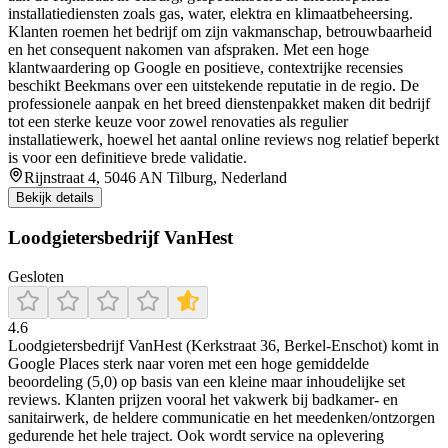
installatiediensten zoals gas, water, elektra en klimaatbeheersing.
Klanten roemen het bedrijf om zijn vakmanschap, betrouwbaarheid
en het consequent nakomen van afspraken. Met een hoge
klantwaardering op Google en positieve, contextrijke recensies
beschikt Beekmans over een uitstekende reputatie in de regio. De
professionele aanpak en het breed dienstenpakket maken dit bedrijf
tot een sterke keuze voor zowel renovaties als regulier
installatiewerk, hoewel het aantal online reviews nog relatief beperkt
is voor een definitieve brede validatie.
Rijnstraat 4, 5046 AN Tilburg, Nederland
Bekijk details
Loodgietersbedrijf VanHest
Gesloten
4.6
Loodgietersbedrijf VanHest (Kerkstraat 36, Berkel-Enschot) komt in
Google Places sterk naar voren met een hoge gemiddelde
beoordeling (5,0) op basis van een kleine maar inhoudelijke set
reviews. Klanten prijzen vooral het vakwerk bij badkamer- en
sanitairwerk, de heldere communicatie en het meedenken/ontzorgen
gedurende het hele traject. Ook wordt service na oplevering