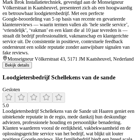
Mark Brok Installatietechniek, gevestigd aan de Monseigneur
Völkerstraat in Kaatsheuvel, presenteert zich als een hoogwaardig
en betrouwbaar loodgietersbedrijf. Met een perfecte
Google‑beoordeling van 5 op basis van recente en gevarieerde
klantenreviews — waarin termen vallen als ‘hele snelle service’,
‘vriendelijk’, ‘vakman’ en een klant die al 10 jaar tevreden is —
straalt dit bedrijf professionaliteit, vakmanschap en klantgerichte
service uit. De consistentie in positieve, contextuele feedback
ondersteunt een solide reputatie zonder aanwijsbare signalen van
fake reviews.
Monseigneur Völkerstraat 43, 5171 JM Kaatsheuvel, Nederland
Bekijk details
Loodgietersbedrijf Schellekens van de sande
Gesloten
5.0
Loodgietersbedrijf Schellekens van de Sande uit Haaren geniet een
uitstekende reputatie in de regio, mede dankzij hun deskundige
adviezen, professionele houding en persoonlijke benadering.
Klanten waarderen vooral de eerlijkheid, vakbekwaamheid en de
oplossingsgerichte service van het bedrijf, wat blijkt uit louter
positieve Google-reviews. Het familiebedrijf biedt een breed scala