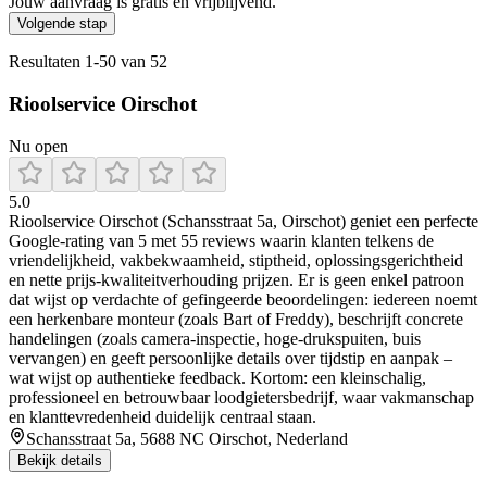
Jouw aanvraag is gratis en vrijblijvend.
Volgende stap
Resultaten
1
-
50
van
52
Rioolservice Oirschot
Nu open
5.0
Rioolservice Oirschot (Schansstraat 5a, Oirschot) geniet een perfecte
Google‑rating van 5 met 55 reviews waarin klanten telkens de
vriendelijkheid, vakbekwaamheid, stiptheid, oplossingsgerichtheid
en nette prijs‑kwaliteitverhouding prijzen. Er is geen enkel patroon
dat wijst op verdachte of gefingeerde beoordelingen: iedereen noemt
een herkenbare monteur (zoals Bart of Freddy), beschrijft concrete
handelingen (zoals camera‑inspectie, hoge‑drukspuiten, buis
vervangen) en geeft persoonlijke details over tijdstip en aanpak –
wat wijst op authentieke feedback. Kortom: een kleinschalig,
professioneel en betrouwbaar loodgietersbedrijf, waar vakmanschap
en klanttevredenheid duidelijk centraal staan.
Schansstraat 5a, 5688 NC Oirschot, Nederland
Bekijk details