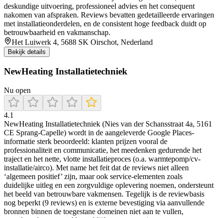
deskundige uitvoering, professioneel advies en het consequent
nakomen van afspraken. Reviews bevatten gedetailleerde ervaringen
met installatieonderdelen, en de consistent hoge feedback duidt op
betrouwbaarheid en vakmanschap.
Het Luiwerk 4, 5688 SK Oirschot, Nederland
Bekijk details
NewHeating Installatietechniek
Nu open
4.1
NewHeating Installatietechniek (Nies van der Schansstraat 4a, 5161
CE Sprang-Capelle) wordt in de aangeleverde Google Places-
informatie sterk beoordeeld: klanten prijzen vooral de
professionaliteit en communicatie, het meedenken gedurende het
traject en het nette, vlotte installatieproces (o.a. warmtepomp/cv-
installatie/airco). Met name het feit dat de reviews niet alleen
‘algemeen positief’ zijn, maar ook service-elementen zoals
duidelijke uitleg en een zorgvuldige oplevering noemen, ondersteunt
het beeld van betrouwbare vakmensen. Tegelijk is de reviewbasis
nog beperkt (9 reviews) en is externe bevestiging via aanvullende
bronnen binnen de toegestane domeinen niet aan te vullen,