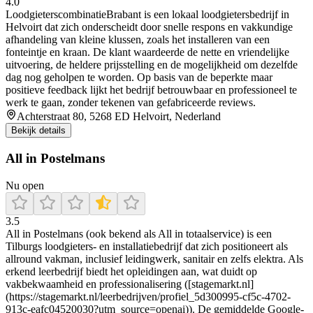
4.0
LoodgieterscombinatieBrabant is een lokaal loodgietersbedrijf in
Helvoirt dat zich onderscheidt door snelle respons en vakkundige
afhandeling van kleine klussen, zoals het installeren van een
fonteintje en kraan. De klant waardeerde de nette en vriendelijke
uitvoering, de heldere prijsstelling en de mogelijkheid om dezelfde
dag nog geholpen te worden. Op basis van de beperkte maar
positieve feedback lijkt het bedrijf betrouwbaar en professioneel te
werk te gaan, zonder tekenen van gefabriceerde reviews.
Achterstraat 80, 5268 ED Helvoirt, Nederland
Bekijk details
All in Postelmans
Nu open
3.5
All in Postelmans (ook bekend als All in totaalservice) is een
Tilburgs loodgieters- en installatiebedrijf dat zich positioneert als
allround vakman, inclusief leidingwerk, sanitair en zelfs elektra. Als
erkend leerbedrijf biedt het opleidingen aan, wat duidt op
vakbekwaamheid en professionalisering ([stagemarkt.nl]
(https://stagemarkt.nl/leerbedrijven/profiel_5d300995-cf5c-4702-
913c-eafc04520030?utm_source=openai)). De gemiddelde Google-