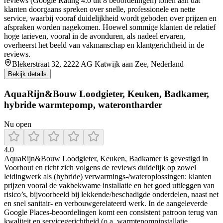
reviews (Google Rating 4.0 uit 8 beoordelingen) tonen aan dat
klanten doorgaans spreken over snelle, professionele en nette
service, waarbij vooraf duidelijkheid wordt geboden over prijzen en
afspraken worden nagekomen. Hoewel sommige klanten de relatief
hoge tarieven, vooral in de avonduren, als nadeel ervaren,
overheerst het beeld van vakmanschap en klantgerichtheid in de
reviews.
Blekerstraat 32, 2222 AG Katwijk aan Zee, Nederland
Bekijk details
AquaRijn&Bouw Loodgieter, Keuken, Badkamer,
hybride warmtepomp, waterontharder
Nu open
4.0
AquaRijn&Bouw Loodgieter, Keuken, Badkamer is gevestigd in
Voorhout en richt zich volgens de reviews duidelijk op zowel
leidingwerk als (hybride) verwarmings-/wateroplossingen: klanten
prijzen vooral de vakbekwame installatie en het goed uitleggen van
risico’s, bijvoorbeeld bij lekkende/beschadigde onderdelen, naast net
en snel sanitair- en verbouwgerelateerd werk. In de aangeleverde
Google Places-beoordelingen komt een consistent patroon terug van
kwaliteit en servicegerichtheid (o.a. warmtepompinstallatie,