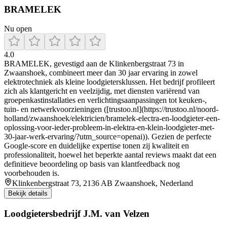
BRAMELEK
Nu open
4.0
BRAMELEK, gevestigd aan de Klinkenbergstraat 73 in
Zwaanshoek, combineert meer dan 30 jaar ervaring in zowel
elektrotechniek als kleine loodgietersklussen. Het bedrijf profileert
zich als klantgericht en veelzijdig, met diensten variërend van
groepenkastinstallaties en verlichtingsaanpassingen tot keuken-,
tuin- en netwerkvoorzieningen ([trustoo.nl](https://trustoo.nl/noord-
holland/zwaanshoek/elektricien/bramelek-electra-en-loodgieter-een-
oplossing-voor-ieder-probleem-in-elektra-en-klein-loodgieter-met-
30-jaar-werk-ervaring/?utm_source=openai)). Gezien de perfecte
Google-score en duidelijke expertise tonen zij kwaliteit en
professionaliteit, hoewel het beperkte aantal reviews maakt dat een
definitieve beoordeling op basis van klantfeedback nog
voorbehouden is.
Klinkenbergstraat 73, 2136 AB Zwaanshoek, Nederland
Bekijk details
Loodgietersbedrijf J.M. van Velzen