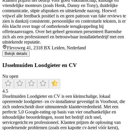
Klanten prijzen het bedrijf voor goed vakmanschap, kundige en
vriendelijke monteurs (zoals Henk, Danny en Tony), duidelijke
communicatie, stipte afspraken en uitstekende nazorg. Hoewel
vrijwel alle feedback positief is en geen patroon van fake reviews te
zien is dankzij consistente, persoonlijke en contextuele teksten, is er
één klacht over trage of ontbrekende terugkoppeling bij
offerteaanvragen. Over het geheel genomen presenteert Barendse
zich als een professioneel en betrouwbaar installatiebedrijf met een
uitstekende reputatie.
Flevoweg 41, 2318 BX Leiden, Nederland
Bekijk details
IJsselmuiden Loodgieter en CV
Nu open
4.5
IJsselmuiden Loodgieter en CV is een kleinschalige, lokaal
opererende loodgieter- en cv-installateur gevestigd in Voorhout, die
zich onderscheidt door uitmuntende klanttevredenheid. Met een
perfecte 5,0 Google-rating op basis van vier onafhankelijke en
inhoudelijke beoordelingen, toont het bedrijf zich snel,
servicegericht en professioneel. Klanten prijzen de oplossing van
spoedeisende problemen (zoals een kapotte cv-ketel vóór kerst),