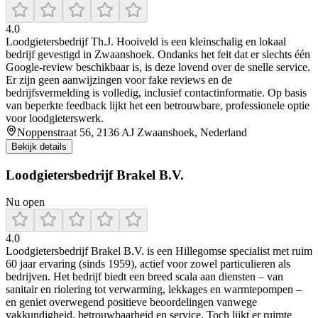
4.0
Loodgietersbedrijf Th.J. Hooiveld is een kleinschalig en lokaal
bedrijf gevestigd in Zwaanshoek. Ondanks het feit dat er slechts één
Google‑review beschikbaar is, is deze lovend over de snelle service.
Er zijn geen aanwijzingen voor fake reviews en de
bedrijfsvermelding is volledig, inclusief contactinformatie. Op basis
van beperkte feedback lijkt het een betrouwbare, professionele optie
voor loodgieterswerk.
Noppenstraat 56, 2136 AJ Zwaanshoek, Nederland
Bekijk details
Loodgietersbedrijf Brakel B.V.
Nu open
4.0
Loodgietersbedrijf Brakel B.V. is een Hillegomse specialist met ruim
60 jaar ervaring (sinds 1959), actief voor zowel particulieren als
bedrijven. Het bedrijf biedt een breed scala aan diensten – van
sanitair en riolering tot verwarming, lekkages en warmtepompen –
en geniet overwegend positieve beoordelingen vanwege
vakkundigheid, betrouwbaarheid en service. Toch lijkt er ruimte