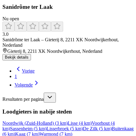
Sanidrõme ter Laak
Nu open
3.0
Sanidrõme ter Laak – Gieterij 8, 2211 XK Noordwijkerhout,
Nederland
Gieterij 8, 2211 XK Noordwijkerhout, Nederland
Bekijk details
Vorige
1
Volgende
Resultaten per pagina
Loodgieters in nabije steden
Noordwijk (Zuid-Holland)
(
3
km)
Lisse
(
4
km)
Voorhout
(
4
km)
Sassenheim
(
5
km)
Lisserbroek
(
5
km)
De Zilk
(
5
km)
Buitenkaag
(
6
km)
Kaag
(
7
km)
Warmond
(
7
km)