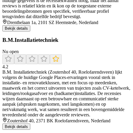
huidige gegevens is de recensiekwaliteit hoog, maar het aantal
reviews is relatief klein en ik kon op de toegestane externe
beoordelingsbronnen geen specifiek, verifieerbaar profiel
terugvinden dat ditzelfde bedrijf bevestigt.
Drenthelaan 1a, 2101 SZ Heemstede, Nederland
Bekijk details
B.M.Installatietechniek
Nu open
4.2
B.M. Installatietechniek (Zoutershof 40, Roelofarendsveen) lijkt
volgens de huidige Google Places-ervaringen vooral sterk in
installatie- en renovatieklussen, met een focus op meedenken,
maatwerk en het correct uitvoeren van trajecten zoals CV-ketelwerk,
leidingen/rookgasafvoer en (badkamer)installaties. De recensies
wijzen daarnaast op een betrouwbare en communicatief sterke
aanpak (afspraken nagekomen, snel langskomen) en op
net/vakmatig werk, wat samen resulteert in een bovengemiddelde
tevredenheid onder de aangeleverde reviewers.
Zoutershof 40, 2371 BK Roelofarendsveen, Nederland
Bekijk details