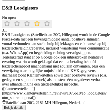
E&B Loodgieters
Nu open
3.1
E&B Loodgieters (Satellietbaan 20C, Hillegom) wordt in de Google
Places-data met een bovengemiddeld aantal positieve signalen
vooral verbonden aan snelle hulp bij lekkages en vakmanschap bij
lekdetectie/leidingreparatie, inclusief waardering voor communicatie
(o.a. WhatsApp) en begeleiding richting vervolgstappen.
Tegelijkertijd staat er op Google ook een uitgesproken negatieve
ervaring waarin wordt geklaagd dat een na betaling beloofd
lekdetectierapport maandenlang niet zou zijn ontvangen, plus een
verwijzing naar mogelijke onjuistheid rond KVK-gegevens;
daarnaast toont Klantenvertellen zowel zeer positieve reviews (o.a.
gedegen en stipt onderzoek) als minstens één negatiever verhaal
over afhandeling na een (gedeeltelijke) inspectie.
([klantenvertellen.nl]
(https://www.klantenvertellen.nl/reviews/1075618/eb_loodgieters?
utm_source=openai))
Satellietbaan 20C, 2181 MH Hillegom, Nederland
Bekijk details