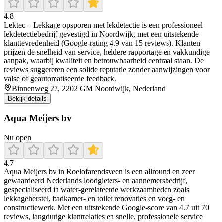
4.8
Lektec – Lekkage opsporen met lekdetectie is een professioneel
lekdetectiebedrijf gevestigd in Noordwijk, met een uitstekende
klanttevredenheid (Google-rating 4.9 van 15 reviews). Klanten
prijzen de snelheid van service, heldere rapportage en vakkundige
aanpak, waarbij kwaliteit en betrouwbaarheid centraal staan. De
reviews suggereren een solide reputatie zonder aanwijzingen voor
valse of geautomatiseerde feedback.
Binnenweg 27, 2202 GM Noordwijk, Nederland
Bekijk details
Aqua Meijers bv
Nu open
4.7
Aqua Meijers bv in Roelofarendsveen is een allround en zeer
gewaardeerd Nederlands loodgieters- en aannemersbedrijf,
gespecialiseerd in water-gerelateerde werkzaamheden zoals
lekkageherstel, badkamer- en toilet renovaties en voeg- en
constructiewerk. Met een uitstekende Google-score van 4.7 uit 70
reviews, langdurige klantrelaties en snelle, professionele service