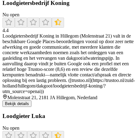
Loodgietersbedrijf Koning
Nu open
4.4
Loodgietersbedrijf Koning in Hillegom (Molenstraat 21) valt in de
beschikbare Google Places-beoordelingen vooral op door zeer nette
afwerking en goede communicatie, met meerdere klanten die
concrete werkzaamheden noemen zoals het omleggen van een
gasleiding en het vervangen van dakgoot/afwateringspijp. In
aanvulling daarop vindt je buiten Google ook een profiel met een
relatief hoge Trustoo-score (8,6) en een review die dezelfde
kernpunten benadrukt—namelijk vlotte contact/afspraak en directe
oplossing bij een lastig probleem. ([trustoo.nl](https://trustoo.nl/zuid-
holland/hillegom/dakgoot/loodgietersbedrijf-koning/?
utm_source=openai))
Molenstraat 21, 2181 JA Hillegom, Nederland
Bekijk details
Loodgieter Luka
Nu open