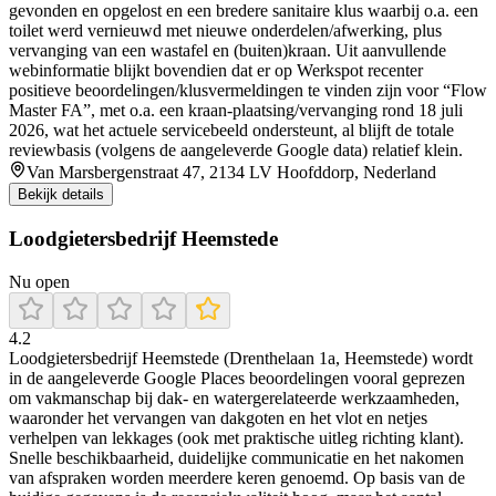
gevonden en opgelost en een bredere sanitaire klus waarbij o.a. een
toilet werd vernieuwd met nieuwe onderdelen/afwerking, plus
vervanging van een wastafel en (buiten)kraan. Uit aanvullende
webinformatie blijkt bovendien dat er op Werkspot recenter
positieve beoordelingen/klusvermeldingen te vinden zijn voor “Flow
Master FA”, met o.a. een kraan-plaatsing/vervanging rond 18 juli
2026, wat het actuele servicebeeld ondersteunt, al blijft de totale
reviewbasis (volgens de aangeleverde Google data) relatief klein.
Van Marsbergenstraat 47, 2134 LV Hoofddorp, Nederland
Bekijk details
Loodgietersbedrijf Heemstede
Nu open
4.2
Loodgietersbedrijf Heemstede (Drenthelaan 1a, Heemstede) wordt
in de aangeleverde Google Places beoordelingen vooral geprezen
om vakmanschap bij dak- en watergerelateerde werkzaamheden,
waaronder het vervangen van dakgoten en het vlot en netjes
verhelpen van lekkages (ook met praktische uitleg richting klant).
Snelle beschikbaarheid, duidelijke communicatie en het nakomen
van afspraken worden meerdere keren genoemd. Op basis van de