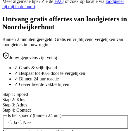
Meer algemene tips? Zie de
FAQ
of zoek op locatie via
loodgieter
bij mij in de buurt
.
Ontvang gratis offertes van loodgieters in
Noordwijkerhout
Binnen 2 minuten geregeld. Gratis en vrijblijvend vergelijken van
loodgieters in jouw regio.
Jouw gegevens zijn veilig
✓ Gratis & vrijblijvend
✓ Bespaar tot 40% door te vergelijken
✓ Binnen 24 uur reactie
✓ Geverifieerde vakbedrijven
Stap
1
:
Spoed
Stap
2
:
Klus
Stap
3
:
Adres
Stap
4
:
Contact
Is het spoed? (binnen 24 uur)
Ja
Nee