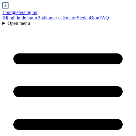
Loodgieters bij mij
Bij mij in de buurt
Badkamer calculator
Steden
Blog
FAQ
Open menu