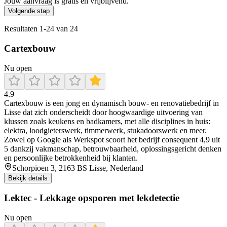
Jouw aanvraag is gratis en vrijblijvend.
Volgende stap
Resultaten
1
-
24
van
24
Cartexbouw
Nu open
4.9
Cartexbouw is een jong en dynamisch bouw- en renovatiebedrijf in
Lisse dat zich onderscheidt door hoogwaardige uitvoering van
klussen zoals keukens en badkamers, met alle disciplines in huis:
elektra, loodgieterswerk, timmerwerk, stukadoorswerk en meer.
Zowel op Google als Werkspot scoort het bedrijf consequent 4,9 uit
5 dankzij vakmanschap, betrouwbaarheid, oplossingsgericht denken
en persoonlijke betrokkenheid bij klanten.
Schorpioen 3, 2163 BS Lisse, Nederland
Bekijk details
Lektec - Lekkage opsporen met lekdetectie
Nu open