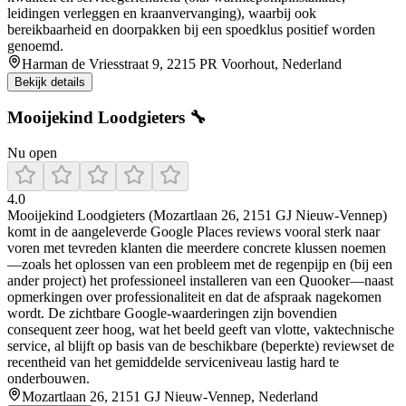
leidingen verleggen en kraanvervanging), waarbij ook
bereikbaarheid en doorpakken bij een spoedklus positief worden
genoemd.
Harman de Vriesstraat 9, 2215 PR Voorhout, Nederland
Bekijk details
Mooijekind Loodgieters 🔧
Nu open
4.0
Mooijekind Loodgieters (Mozartlaan 26, 2151 GJ Nieuw-Vennep)
komt in de aangeleverde Google Places reviews vooral sterk naar
voren met tevreden klanten die meerdere concrete klussen noemen
—zoals het oplossen van een probleem met de regenpijp en (bij een
ander project) het professioneel installeren van een Quooker—naast
opmerkingen over professionaliteit en dat de afspraak nagekomen
wordt. De zichtbare Google-waarderingen zijn bovendien
consequent zeer hoog, wat het beeld geeft van vlotte, vaktechnische
service, al blijft op basis van de beschikbare (beperkte) reviewset de
recentheid van het gemiddelde serviceniveau lastig hard te
onderbouwen.
Mozartlaan 26, 2151 GJ Nieuw-Vennep, Nederland