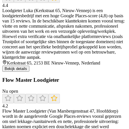
4.4
Loodgieter Luka (Kerkstraat 65, Nieuw-Vennep) is een
loodgietersbedrijf met een hoge Google Places-score (4,8) op basis
van 15 reviews. In de beschikbare klantteksten komen vooral terug:
vlotte en nette communicatie, afspraken nakomen, professioneel
uitvoeren van het werk en een verzorgde oplevering/werkplek.
Hoewel extra verificatie via onafhankelijke platformreviews (zoals
Trustpilot of soortgelijke sites binnen de toegestane domeinen) niet
concreet aan het specifieke bedrijfsprofiel gekoppeld kon worden,
wijzen de aanwezige reviewpatronen wel op een betrouwbare,
klantgerichte aanpak.
Kerkstraat 65, 2153 BE Nieuw-Vennep, Nederland
Bekijk details
Flow Master Loodgieter
Nu open
4.2
Flow Master Loodgieter (Van Marsbergenstraat 47, Hoofddorp)
wordt in de aangeleverde Google Places-reviews vooral geprezen
om snel lekkage-/sanitairwerk en nette, professionele uitvoering:
klanten noemen expliciet een douchelekkage die snel werd