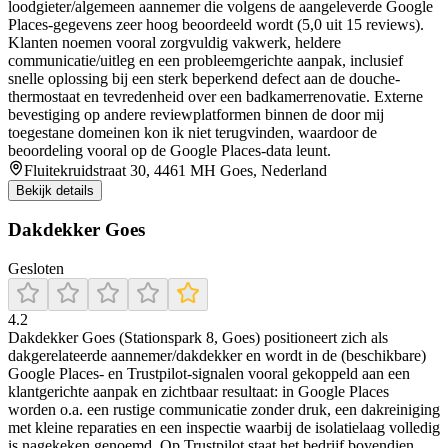
loodgieter/algemeen aannemer die volgens de aangeleverde Google
Places-gegevens zeer hoog beoordeeld wordt (5,0 uit 15 reviews).
Klanten noemen vooral zorgvuldig vakwerk, heldere
communicatie/uitleg en een probleemgerichte aanpak, inclusief
snelle oplossing bij een sterk beperkend defect aan de douche-
thermostaat en tevredenheid over een badkamer­renovatie. Externe
bevestiging op andere reviewplatformen binnen de door mij
toegestane domeinen kon ik niet terugvinden, waardoor de
beoordeling vooral op de Google Places-data leunt.
Fluitekruidstraat 30, 4461 MH Goes, Nederland
Bekijk details
Dakdekker Goes
Gesloten
4.2
Dakdekker Goes (Stationspark 8, Goes) positioneert zich als
dakgerelateerde aannemer/dakdekker en wordt in de (beschikbare)
Google Places- en Trustpilot-signalen vooral gekoppeld aan een
klantgerichte aanpak en zichtbaar resultaat: in Google Places
worden o.a. een rustige communicatie zonder druk, een dakreiniging
met kleine reparaties en een inspectie waarbij de isolatielaag volledig
is nagekeken genoemd. Op Trustpilot staat het bedrijf bovendien