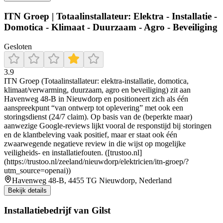
ITN Groep | Totaalinstallateur: Elektra - Installatie -
Domotica - Klimaat - Duurzaam - Agro - Beveiliging
Gesloten
3.9
ITN Groep (Totaalinstallateur: elektra-installatie, domotica,
klimaat/verwarming, duurzaam, agro en beveiliging) zit aan
Havenweg 48-B in Nieuwdorp en positioneert zich als één
aanspreekpunt “van ontwerp tot oplevering” met ook een
storingsdienst (24/7 claim). Op basis van de (beperkte maar)
aanwezige Google-reviews lijkt vooral de responstijd bij storingen
en de klantbeleving vaak positief, maar er staat ook één
zwaarwegende negatieve review in die wijst op mogelijke
veiligheids- en installatiefouten. ([trustoo.nl]
(https://trustoo.nl/zeeland/nieuwdorp/elektricien/itn-groep/?
utm_source=openai))
Havenweg 48-B, 4455 TG Nieuwdorp, Nederland
Bekijk details
Installatiebedrijf van Gilst