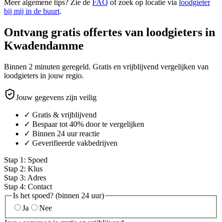
Meer algemene tips? Zie de
FAQ
of zoek op locatie via
loodgieter
bij mij in de buurt
.
Ontvang gratis offertes van loodgieters in
Kwadendamme
Binnen 2 minuten geregeld. Gratis en vrijblijvend vergelijken van
loodgieters in jouw regio.
Jouw gegevens zijn veilig
✓ Gratis & vrijblijvend
✓ Bespaar tot 40% door te vergelijken
✓ Binnen 24 uur reactie
✓ Geverifieerde vakbedrijven
Stap
1
:
Spoed
Stap
2
:
Klus
Stap
3
:
Adres
Stap
4
:
Contact
Is het spoed? (binnen 24 uur)
Ja
Nee