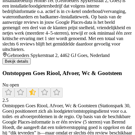
Installatiebedrijf Home-Tec (Gebroeders Spykerstraat 2, Goes) is
een installatie/loodgietersbedrijf dat volgens interne
bedrijfsinformatie o.a. actief is in cv-ketel onderhoud/vervanging,
waterontharders en badkamer-/installatiewerk. Op basis van de
aanwezige reviews in jouw Google Places-data is het beeld
gemengd: een deel van de klanten prijst snelheid, vriendelijkheid en
netjes werk (meerdere 4–5-sterren), terwijl er ook minimaal één zeer
kritische ervaring met 1 ster wordt genoemd. Met een totaal van
slechts 6 reviews blijft het gemiddelde daardoor gevoelig voor
uitschieters.
Gebroeders Spykerstraat 2, 4462 GJ Goes, Nederland
Bekijk details
Ontstoppen Goes Riool, Afvoer, Wc & Gootsteen
Nu open
2.5
Ontstoppen Goes Riool, Afvoer, Wc & Gootsteen (Stationspark 30,
Goes) positioneert zich als loodgieter/ontstoppingsdienst voor o.a.
toilet- en afvoerproblemen in de regio. Op basis van de beschikbare
Google Places-informatie is er één review (5 sterren) van Berend
Hoedt, die aangeeft dat een toiletverstopping goed is opgelost en dat
hij “dik tevreden” is—maar omdat er slechts één review beschikbaar