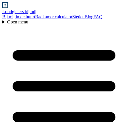
Loodgieters bij mij
Bij mij in de buurt
Badkamer calculator
Steden
Blog
FAQ
Open menu