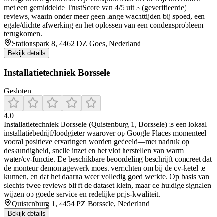
met een gemiddelde TrustScore van 4/5 uit 3 (geverifieerde)
reviews, waarin onder meer geen lange wachttijden bij spoed, een
egale/dichte afwerking en het oplossen van een condensprobleem
terugkomen.
Stationspark 8, 4462 DZ Goes, Nederland
Bekijk details
Installatietechniek Borssele
Gesloten
4.0
Installatietechniek Borssele (Quistenburg 1, Borssele) is een lokaal
installatiebedrijf/loodgieter waarover op Google Places momenteel
vooral positieve ervaringen worden gedeeld—met nadruk op
deskundigheid, snelle inzet en het vlot herstellen van warm
water/cv-functie. De beschikbare beoordeling beschrijft concreet dat
de monteur demontagewerk moest verrichten om bij de cv-ketel te
kunnen, en dat het daarna weer volledig goed werkte. Op basis van
slechts twee reviews blijft de dataset klein, maar de huidige signalen
wijzen op goede service en redelijke prijs-kwaliteit.
Quistenburg 1, 4454 PZ Borssele, Nederland
Bekijk details