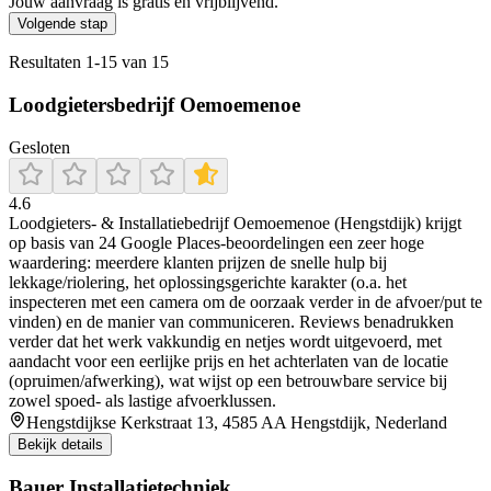
Jouw aanvraag is gratis en vrijblijvend.
Volgende stap
Resultaten
1
-
15
van
15
Loodgietersbedrijf Oemoemenoe
Gesloten
4.6
Loodgieters- & Installatiebedrijf Oemoemenoe (Hengstdijk) krijgt
op basis van 24 Google Places-beoordelingen een zeer hoge
waardering: meerdere klanten prijzen de snelle hulp bij
lekkage/riolering, het oplossingsgerichte karakter (o.a. het
inspecteren met een camera om de oorzaak verder in de afvoer/put te
vinden) en de manier van communiceren. Reviews benadrukken
verder dat het werk vakkundig en netjes wordt uitgevoerd, met
aandacht voor een eerlijke prijs en het achterlaten van de locatie
(opruimen/afwerking), wat wijst op een betrouwbare service bij
zowel spoed- als lastige afvoerklussen.
Hengstdijkse Kerkstraat 13, 4585 AA Hengstdijk, Nederland
Bekijk details
Bauer Installatietechniek