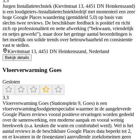
3.5
Jurgen Installatietechniek (Kievitstraat 13, 4451 DN Heinkenszand)
is een loodgieters-/installatietechniekbedrijf met momenteel een zeer
hoge Google Places waardering (gemiddeld 5,0) op basis van
slechts twee reviews. De beschikbare feedback is positief en richt
zich op professionaliteit en nette afwerking (“bekwaam, vriendelijk
en netjes gewerkt”), maar door het geringe aantal beoordelingen is
het moeilijk om solide trends over betrouwbaarheid en consistentie
vast te stellen.
Kievitstraat 13, 4451 DN Heinkenszand, Nederland
Bekijk details
Vloerverwarming Goes
Gesloten
3.3
Vloerverwarming Goes (Stationsplein 9, Goes) is een
vloerverwarming/loodgieterspecialist waarmee in de aangeleverde
Google Places reviews vooral positieve ervaringen worden gedeeld
over de samenwerking, een moderne aanpak en vooral weinig
breekwerk (o.a. keuken die warm en comfortabel werd). Wel is het
aantal reviews in de beschikbare Google Places data beperkt tot 2,
en er kwamen in de (toegestane) aanvullende zoekdomeinen geen