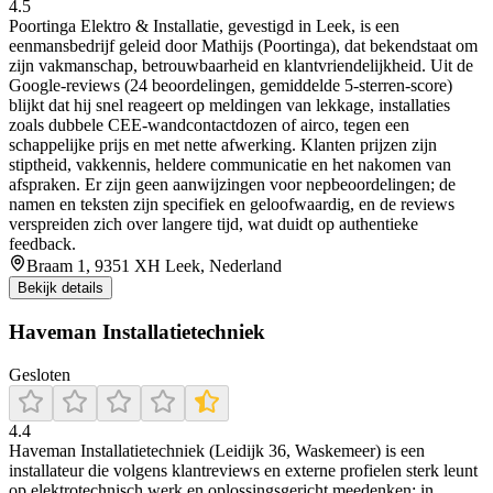
4.5
Poortinga Elektro & Installatie, gevestigd in Leek, is een
eenmansbedrijf geleid door Mathijs (Poortinga), dat bekendstaat om
zijn vakmanschap, betrouwbaarheid en klantvriendelijkheid. Uit de
Google-reviews (24 beoordelingen, gemiddelde 5-sterren-score)
blijkt dat hij snel reageert op meldingen van lekkage, installaties
zoals dubbele CEE-wandcontactdozen of airco, tegen een
schappelijke prijs en met nette afwerking. Klanten prijzen zijn
stiptheid, vakkennis, heldere communicatie en het nakomen van
afspraken. Er zijn geen aanwijzingen voor nepbeoordelingen; de
namen en teksten zijn specifiek en geloofwaardig, en de reviews
verspreiden zich over langere tijd, wat duidt op authentieke
feedback.
Braam 1, 9351 XH Leek, Nederland
Bekijk details
Haveman Installatietechniek
Gesloten
4.4
Haveman Installatietechniek (Leidijk 36, Waskemeer) is een
installateur die volgens klantreviews en externe profielen sterk leunt
op elektrotechnisch werk en oplossingsgericht meedenken; in