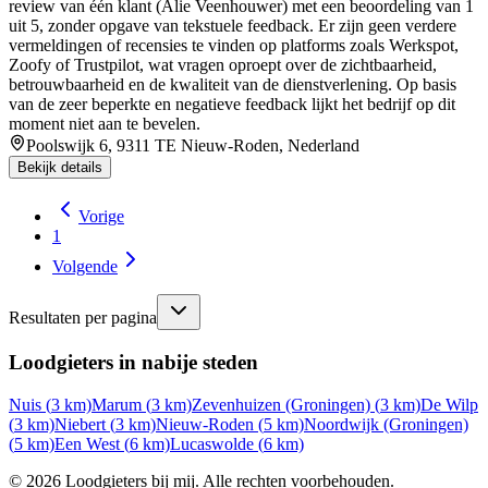
review van één klant (Alie Veenhouwer) met een beoordeling van 1
uit 5, zonder opgave van tekstuele feedback. Er zijn geen verdere
vermeldingen of recensies te vinden op platforms zoals Werkspot,
Zoofy of Trustpilot, wat vragen oproept over de zichtbaarheid,
betrouwbaarheid en de kwaliteit van de dienstverlening. Op basis
van de zeer beperkte en negatieve feedback lijkt het bedrijf op dit
moment niet aan te bevelen.
Poolswijk 6, 9311 TE Nieuw-Roden, Nederland
Bekijk details
Vorige
1
Volgende
Resultaten per pagina
Loodgieters in nabije steden
Nuis
(
3
km)
Marum
(
3
km)
Zevenhuizen (Groningen)
(
3
km)
De Wilp
(
3
km)
Niebert
(
3
km)
Nieuw-Roden
(
5
km)
Noordwijk (Groningen)
(
5
km)
Een West
(
6
km)
Lucaswolde
(
6
km)
©
2026
Loodgieters bij mij. Alle rechten voorbehouden.