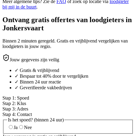
Meer algemene tips? Zie de
FAQ
of zoek op locatie via
loodgieter
bij mij in de buurt
.
Ontvang gratis offertes van loodgieters in
Jonkersvaart
Binnen 2 minuten geregeld. Gratis en vrijblijvend vergelijken van
loodgieters in jouw regio.
Jouw gegevens zijn veilig
✓ Gratis & vrijblijvend
✓ Bespaar tot 40% door te vergelijken
✓ Binnen 24 uur reactie
✓ Geverifieerde vakbedrijven
Stap
1
:
Spoed
Stap
2
:
Klus
Stap
3
:
Adres
Stap
4
:
Contact
Is het spoed? (binnen 24 uur)
Ja
Nee