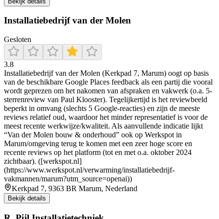
Bekijk details
Installatiebedrijf van der Molen
Gesloten
3.8
Installatiebedrijf van der Molen (Kerkpad 7, Marum) oogt op basis
van de beschikbare Google Places feedback als een partij die vooral
wordt geprezen om het nakomen van afspraken en vakwerk (o.a. 5-
sterrenreview van Paul Klooster). Tegelijkertijd is het reviewbeeld
beperkt in omvang (slechts 5 Google-reacties) en zijn de meeste
reviews relatief oud, waardoor het minder representatief is voor de
meest recente werkwijze/kwaliteit. Als aanvullende indicatie lijkt
“Van der Molen bouw & onderhoud” ook op Werkspot in
Marum/omgeving terug te komen met een zeer hoge score en
recente reviews op het platform (tot en met o.a. oktober 2024
zichtbaar). ([werkspot.nl]
(https://www.werkspot.nl/verwarming/installatiebedrijf-
vakmannen/marum?utm_source=openai))
Kerkpad 7, 9363 BR Marum, Nederland
Bekijk details
R. Pijl Installatietechniek