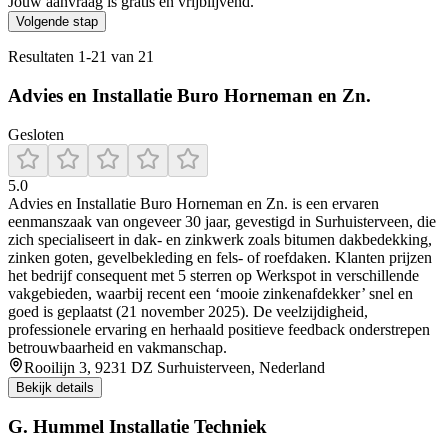
Jouw aanvraag is gratis en vrijblijvend.
Volgende stap
Resultaten
1
-
21
van
21
Advies en Installatie Buro Horneman en Zn.
Gesloten
5.0
Advies en Installatie Buro Horneman en Zn. is een ervaren
eenmanszaak van ongeveer 30 jaar, gevestigd in Surhuisterveen, die
zich specialiseert in dak‑ en zinkwerk zoals bitumen dakbedekking,
zinken goten, gevelbekleding en fels‑ of roefdaken. Klanten prijzen
het bedrijf consequent met 5 sterren op Werkspot in verschillende
vakgebieden, waarbij recent een ‘mooie zinkenafdekker’ snel en
goed is geplaatst (21 november 2025). De veelzijdigheid,
professionele ervaring en herhaald positieve feedback onderstrepen
betrouwbaarheid en vakmanschap.
Rooilijn 3, 9231 DZ Surhuisterveen, Nederland
Bekijk details
G. Hummel Installatie Techniek