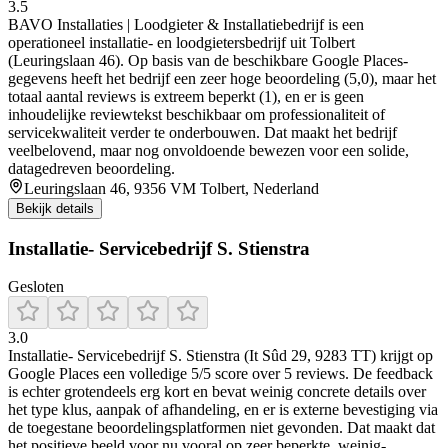
3.5
BAVO Installaties | Loodgieter & Installatiebedrijf is een
operationeel installatie- en loodgietersbedrijf uit Tolbert
(Leuringslaan 46). Op basis van de beschikbare Google Places-
gegevens heeft het bedrijf een zeer hoge beoordeling (5,0), maar het
totaal aantal reviews is extreem beperkt (1), en er is geen
inhoudelijke reviewtekst beschikbaar om professionaliteit of
servicekwaliteit verder te onderbouwen. Dat maakt het bedrijf
veelbelovend, maar nog onvoldoende bewezen voor een solide,
datagedreven beoordeling.
Leuringslaan 46, 9356 VM Tolbert, Nederland
Bekijk details
Installatie- Servicebedrijf S. Stienstra
Gesloten
3.0
Installatie- Servicebedrijf S. Stienstra (It Sûd 29, 9283 TT) krijgt op
Google Places een volledige 5/5 score over 5 reviews. De feedback
is echter grotendeels erg kort en bevat weinig concrete details over
het type klus, aanpak of afhandeling, en er is externe bevestiging via
de toegestane beoordelingsplatformen niet gevonden. Dat maakt dat
het positieve beeld voor nu vooral op zeer beperkte, weinig-