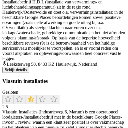
Installatiebedrijf H.D.I. (installatie van verwarmings- en
luchtbehandelingsapparatuur) zit in de regio rond
Haulerwijk/Oosterwolde en doet o.a. verwarmingsinstallaties; in de
beschikbare Google Places-beoordelingen komen zowel positieve
ervaringen (zoals nette afwerking en goede uitleg bij o.a.
CV/ventilatie) als stevige klachten naar voren over o.a.
lekkage/waterschade, gebrekkige communicatie en het niet afronden
volgens planning/afspraak. Op basis van de beperkte hoeveelheid
beschikbare reviews (9) is de betrouwbaarheid van het huidige
serviceniveau moeilijker te voorspellen, en is er vooral reden om
vooraf afspraken en opleveringsvoorwaarden heel concreet vast te
leggen.
Leeksterweg 50, 8433 KZ Haulerwijk, Nederland
Bekijk details
Vlastuin installaties
Gesloten
2.5
Vlastuin Installaties (Industrieweg 6, Marum) is een operationeel
loodgieters-/installatiebedrijf met in de beschikbare Google Places-
invoer 1 review, waarin een klant zeer positief is over vakmanschap
bij het plaatsen van een nieuwe cv-ketel. Omdat er slechts beperkte