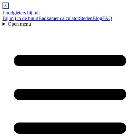
Loodgieters bij mij
Bij mij in de buurt
Badkamer calculator
Steden
Blog
FAQ
Open menu