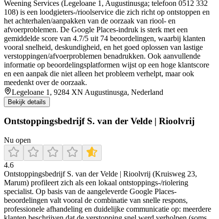
Weening Services (Legeloane 1, Augustinusga; telefoon 0512 332
108) is een loodgieters-/rioolservice die zich richt op ontstoppen en
het achterhalen/aanpakken van de oorzaak van riool- en
afvoerproblemen. De Google Places-indruk is sterk met een
gemiddelde score van 4.7/5 uit 74 beoordelingen, waarbij klanten
vooral snelheid, deskundigheid, en het goed oplossen van lastige
verstoppingen/afvoerproblemen benadrukken. Ook aanvullende
informatie op beoordelingsplatformen wijst op een hoge klantscore
en een aanpak die niet alleen het probleem verhelpt, maar ook
meedenkt over de oorzaak.
Legeloane 1, 9284 XN Augustinusga, Nederland
Bekijk details
Ontstoppingsbedrijf S. van der Velde | Rioolvrij
Nu open
4.6
Ontstoppingsbedrijf S. van der Velde | Rioolvrij (Kruisweg 23,
Marum) profileert zich als een lokaal ontstoppings-/riolering
specialist. Op basis van de aangeleverde Google Places-
beoordelingen valt vooral de combinatie van snelle respons,
professionele afhandeling en duidelijke communicatie op: meerdere
klanten beschrijven dat de verstopping snel werd verholpen (soms