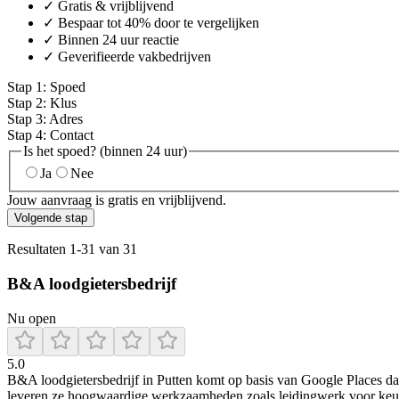
✓ Gratis & vrijblijvend
✓ Bespaar tot 40% door te vergelijken
✓ Binnen 24 uur reactie
✓ Geverifieerde vakbedrijven
Stap
1
:
Spoed
Stap
2
:
Klus
Stap
3
:
Adres
Stap
4
:
Contact
Is het spoed? (binnen 24 uur)
Ja
Nee
Jouw aanvraag is gratis en vrijblijvend.
Volgende stap
Resultaten
1
-
31
van
31
B&A loodgietersbedrijf
Nu open
5.0
B&A loodgietersbedrijf in Putten komt op basis van Google Places data
leveren ze hoogwaardige werkzaamheden zoals leidingwerk voor keuken