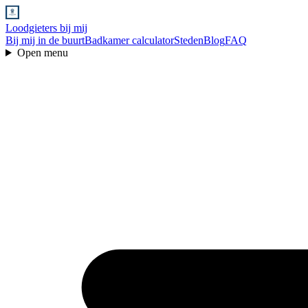
Loodgieters bij mij
Bij mij in de buurt
Badkamer calculator
Steden
Blog
FAQ
Open menu