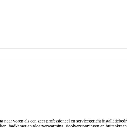
 naar voren als een zeer professioneel en servicegericht installatiebed
, badkamer en vloerverwarming, rioolverstoppingen en buitenkraaninsta