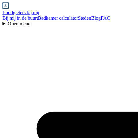
Loodgieters bij mij
Bij mij in de buurt
Badkamer calculator
Steden
Blog
FAQ
Open menu