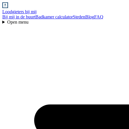
Loodgieters bij mij
Bij mij in de buurt
Badkamer calculator
Steden
Blog
FAQ
Open menu