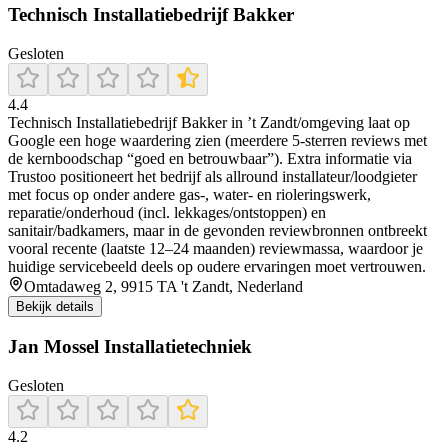
Technisch Installatiebedrijf Bakker
Gesloten
4.4
Technisch Installatiebedrijf Bakker in ’t Zandt/omgeving laat op
Google een hoge waardering zien (meerdere 5-sterren reviews met
de kernboodschap “goed en betrouwbaar”). Extra informatie via
Trustoo positioneert het bedrijf als allround installateur/loodgieter
met focus op onder andere gas-, water- en rioleringswerk,
reparatie/onderhoud (incl. lekkages/ontstoppen) en
sanitair/badkamers, maar in de gevonden reviewbronnen ontbreekt
vooral recente (laatste 12–24 maanden) reviewmassa, waardoor je
huidige servicebeeld deels op oudere ervaringen moet vertrouwen.
Omtadaweg 2, 9915 TA 't Zandt, Nederland
Bekijk details
Jan Mossel Installatietechniek
Gesloten
4.2