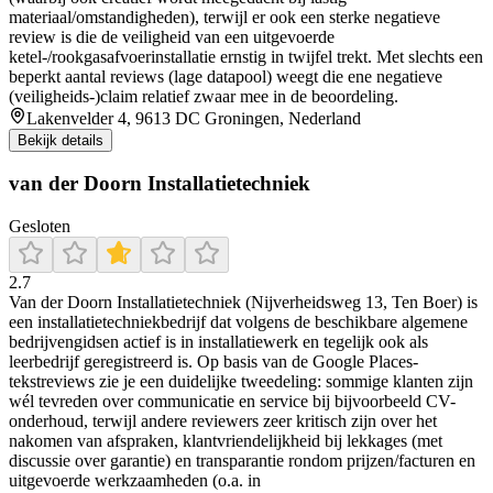
materiaal/omstandigheden), terwijl er ook een sterke negatieve
review is die de veiligheid van een uitgevoerde
ketel-/rookgasafvoerinstallatie ernstig in twijfel trekt. Met slechts een
beperkt aantal reviews (lage datapool) weegt die ene negatieve
(veiligheids-)claim relatief zwaar mee in de beoordeling.
Lakenvelder 4, 9613 DC Groningen, Nederland
Bekijk details
van der Doorn Installatietechniek
Gesloten
2.7
Van der Doorn Installatietechniek (Nijverheidsweg 13, Ten Boer) is
een installatietechniekbedrijf dat volgens de beschikbare algemene
bedrijvengidsen actief is in installatiewerk en tegelijk ook als
leerbedrijf geregistreerd is. Op basis van de Google Places-
tekstreviews zie je een duidelijke tweedeling: sommige klanten zijn
wél tevreden over communicatie en service bij bijvoorbeeld CV-
onderhoud, terwijl andere reviewers zeer kritisch zijn over het
nakomen van afspraken, klantvriendelijkheid bij lekkages (met
discussie over garantie) en transparantie rondom prijzen/facturen en
uitgevoerde werkzaamheden (o.a. in