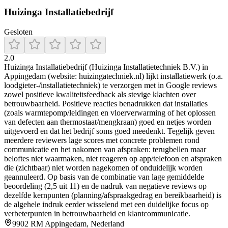
Huizinga Installatiebedrijf
Gesloten
2.0
Huizinga Installatiebedrijf (Huizinga Installatietechniek B.V.) in
Appingedam (website: huizingatechniek.nl) lijkt installatiewerk (o.a.
loodgieter-/installatietechniek) te verzorgen met in Google reviews
zowel positieve kwaliteitsfeedback als stevige klachten over
betrouwbaarheid. Positieve reacties benadrukken dat installaties
(zoals warmtepomp/leidingen en vloerverwarming of het oplossen
van defecten aan thermostaat/mengkraan) goed en netjes worden
uitgevoerd en dat het bedrijf soms goed meedenkt. Tegelijk geven
meerdere reviewers lage scores met concrete problemen rond
communicatie en het nakomen van afspraken: terugbellen maar
beloftes niet waarmaken, niet reageren op app/telefoon en afspraken
die (zichtbaar) niet worden nagekomen of onduidelijk worden
geannuleerd. Op basis van de combinatie van lage gemiddelde
beoordeling (2,5 uit 11) en de nadruk van negatieve reviews op
dezelfde kernpunten (planning/afspraakgedrag en bereikbaarheid) is
de algehele indruk eerder wisselend met een duidelijke focus op
verbeterpunten in betrouwbaarheid en klantcommunicatie.
9902 RM Appingedam, Nederland