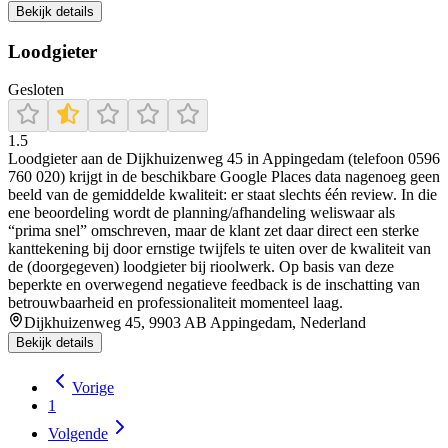
Bekijk details
Loodgieter
Gesloten
1.5
Loodgieter aan de Dijkhuizenweg 45 in Appingedam (telefoon 0596
760 020) krijgt in de beschikbare Google Places data nagenoeg geen
beeld van de gemiddelde kwaliteit: er staat slechts één review. In die
ene beoordeling wordt de planning/afhandeling weliswaar als
“prima snel” omschreven, maar de klant zet daar direct een sterke
kanttekening bij door ernstige twijfels te uiten over de kwaliteit van
de (doorgegeven) loodgieter bij rioolwerk. Op basis van deze
beperkte en overwegend negatieve feedback is de inschatting van
betrouwbaarheid en professionaliteit momenteel laag.
Dijkhuizenweg 45, 9903 AB Appingedam, Nederland
Bekijk details
Vorige
1
Volgende