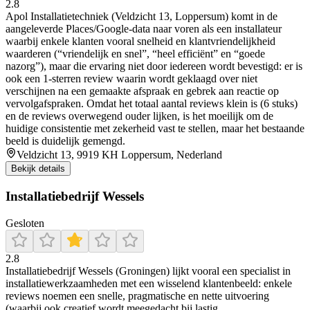
2.8
Apol Installatietechniek (Veldzicht 13, Loppersum) komt in de
aangeleverde Places/Google-data naar voren als een installateur
waarbij enkele klanten vooral snelheid en klantvriendelijkheid
waarderen (“vriendelijk en snel”, “heel efficiënt” en “goede
nazorg”), maar die ervaring niet door iedereen wordt bevestigd: er is
ook een 1-sterren review waarin wordt geklaagd over niet
verschijnen na een gemaakte afspraak en gebrek aan reactie op
vervolgafspraken. Omdat het totaal aantal reviews klein is (6 stuks)
en de reviews overwegend ouder lijken, is het moeilijk om de
huidige consistentie met zekerheid vast te stellen, maar het bestaande
beeld is duidelijk gemengd.
Veldzicht 13, 9919 KH Loppersum, Nederland
Bekijk details
Installatiebedrijf Wessels
Gesloten
2.8
Installatiebedrijf Wessels (Groningen) lijkt vooral een specialist in
installatiewerkzaamheden met een wisselend klantenbeeld: enkele
reviews noemen een snelle, pragmatische en nette uitvoering
(waarbij ook creatief wordt meegedacht bij lastig