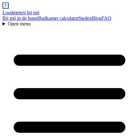
Loodgieters bij mij
Bij mij in de buurt
Badkamer calculator
Steden
Blog
FAQ
Open menu