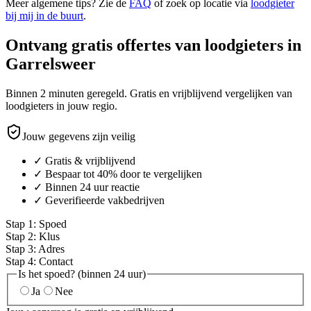
Meer algemene tips? Zie de
FAQ
of zoek op locatie via
loodgieter
bij mij in de buurt
.
Ontvang gratis offertes van loodgieters in
Garrelsweer
Binnen 2 minuten geregeld. Gratis en vrijblijvend vergelijken van
loodgieters in jouw regio.
Jouw gegevens zijn veilig
✓ Gratis & vrijblijvend
✓ Bespaar tot 40% door te vergelijken
✓ Binnen 24 uur reactie
✓ Geverifieerde vakbedrijven
Stap
1
:
Spoed
Stap
2
:
Klus
Stap
3
:
Adres
Stap
4
:
Contact
Is het spoed? (binnen 24 uur)
Ja
Nee