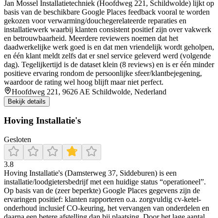
Jan Mossel Installatietechniek (Hoofdweg 221, Schildwolde) lijkt op
basis van de beschikbare Google Places feedback vooral te worden
gekozen voor verwarming/douchegerelateerde reparaties en
installatiewerk waarbij klanten consistent positief zijn over vakwerk
en betrouwbaarheid. Meerdere reviewers noemen dat het
daadwerkelijke werk goed is en dat men vriendelijk wordt geholpen,
en één klant meldt zelfs dat er snel service geleverd werd (volgende
dag). Tegelijkertijd is de dataset klein (8 reviews) en is er één minder
positieve ervaring rondom de persoonlijke sfeer/klantbejegening,
waardoor de rating wel hoog blijft maar niet perfect.
Hoofdweg 221, 9626 AE Schildwolde, Nederland
Bekijk details
Hoving Installatie's
Gesloten
3.8
Hoving Installatie's (Damsterweg 37, Siddeburen) is een
installatie/loodgietersbedrijf met een huidige status “operationeel”.
Op basis van de (zeer beperkte) Google Places gegevens zijn de
ervaringen positief: klanten rapporteren o.a. zorgvuldig cv-ketel-
onderhoud inclusief CO-keuring, het vervangen van onderdelen en
daarna een betere afstelling dan bij plaatsing. Door het lage aantal