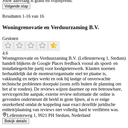
Jouw aanvraag is gratis en vrijblijvend.
Volgende stap
Resultaten
1
-
16
van
16
Woningrenovatie en Verduurzaming B.V.
Gesloten
4.6
Woningrenovatie en Verduurzaming B.V. (Lellensterweg 1, Stedum)
handelt blijkens de Google Places feedback vooral als spoed- en
installatiegerichte partij voor loodgieterswerk. Klanten noemen
herhaaldelijk dat de monteur/organisatie snel ter plaatse is,
vakkundig en netjes werkt en ook bij lastige of onverwachte
technische problemen doorpakt (soms zelfs buiten de planning om
het af te ronden). De reviews wijzen daarmee op een betrouwbare,
servicegerichte aanpak; externe review-informatie die online is
gevonden ondersteunt dit beeld in grote lijnen, al is er enige
onzekerheid omdat de koppeling naar exact dezelfde juridische
entiteit/plaatsing van reviews niet volledig hard te verifiëren was.
Lellensterweg 1, 9921 PH Stedum, Nederland
Bekijk details