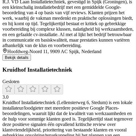
R.J. VD Laan Installatietechniek, gevestigd in Spijk (Groningen), is
een kleinschalig installatiebedrijf met een gemiddelde Google-
beoordeling van 4 op basis van vijf reviews. Klanten prijzen het
werk, waarbij de vakman meedenkt en praktische oplossingen biedt,
en hij komt op tijd. Tegelijkertijd bestaat er kritiek op gebrekkige
voorbereiding bij complexe klussen, nalatigheid bij werkzaamheden,
en een gefaalde cv-installatie. Al met al lijkt het bedrijf betrouwbaar
in communicatie en basiskwaliteit, maar prestaties kunnen variëren
afhankelijk van de klus en voorbereiding.
Hoofdweg-Noord 11, 9909 AC Spijk, Nederland
Bekijk details
Kruidhof Installatietechniek
Gesloten
3.0
Kruidhof Installatietechniek (Lellensterweg 6, Stedum) is een lokale
installateur/loodgieter met meerdere positieve Google Places-
beoordelingen, waaruit lijkt dat de kwaliteit van werkzaamheden en
de hulp voor sommige klanten goed is. Tegelijkertijd staat tegenover
deze positieve signalen één opvallend kritische review over
klantvriendelijkheid, prioritering van bestaande klanten en vooral
gebrekkige opvolging/terugkoppeling bij het plannen van een