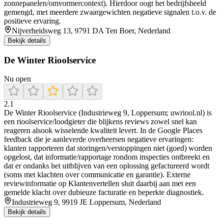
zonnepanelen/omvormercontext). Hierdoor oogt het bedrijfsbeeld
gemengd, met meerdere zwaargewichten negatieve signalen t.o.v. de
positieve ervaring.
Nijverheidsweg 13, 9791 DA Ten Boer, Nederland
Bekijk details
De Winter Rioolservice
Nu open
2.1
De Winter Rioolservice (Industrieweg 9, Loppersum; uwriool.nl) is
een rioolservice/loodgieter die blijkens reviews zowel snel kan
reageren alsook wisselende kwaliteit levert. In de Google Places
feedback die je aanleverde overheersen negatieve ervaringen:
klanten rapporteren dat storingen/verstoppingen niet (goed) worden
opgelost, dat informatie/rapportage rondom inspecties ontbreekt en
dat er ondanks het uitblijven van een oplossing gefactureerd wordt
(soms met klachten over communicatie en garantie). Externe
reviewinformatie op Klantenvertellen sluit daarbij aan met een
gemelde klacht over dubieuze facturatie en beperkte diagnostiek.
Industrieweg 9, 9919 JE Loppersum, Nederland
Bekijk details