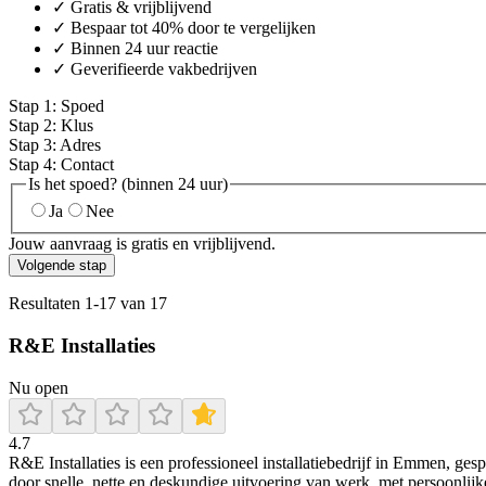
✓ Gratis & vrijblijvend
✓ Bespaar tot 40% door te vergelijken
✓ Binnen 24 uur reactie
✓ Geverifieerde vakbedrijven
Stap
1
:
Spoed
Stap
2
:
Klus
Stap
3
:
Adres
Stap
4
:
Contact
Is het spoed? (binnen 24 uur)
Ja
Nee
Jouw aanvraag is gratis en vrijblijvend.
Volgende stap
Resultaten
1
-
17
van
17
R&E Installaties
Nu open
4.7
R&E Installaties is een professioneel installatiebedrijf in Emmen, gesp
door snelle, nette en deskundige uitvoering van werk, met persoonlijk