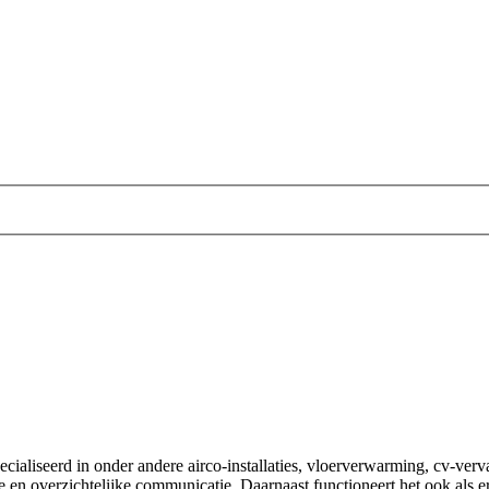
ecialiseerd in onder andere airco-installaties, vloerverwarming, cv-verv
e en overzichtelijke communicatie. Daarnaast functioneert het ook als 