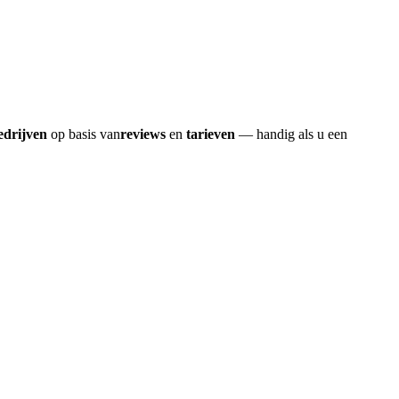
edrijven
op basis van
reviews
en
tarieven
— handig als u een