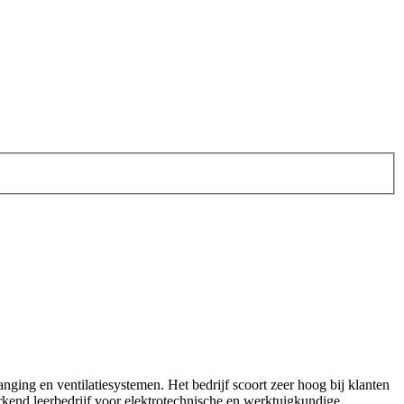
anging en ventilatiesystemen. Het bedrijf scoort zeer hoog bij klanten
erkend leerbedrijf voor elektrotechnische en werktuigkundige