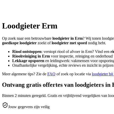
Loodgieter
Erm
Op zoek naar een betrouwbare
loodgieter in
Erm
? Wij tonen loodgie
goedkope loodgieter
zoekt of
loodgieter met spoed
nodig hebt.
Riool ontstoppen
: verstopt riool of afvoer in
Erm
? Vind een
ri
Rioolreiniging in
Erm
voor inspectie, reiniging en onderhoud 
Lekkage opsporen
en leidingwerk: vakmensen voor opsporing 
Onafhankelijke vergelijking, echte reviews en inzicht in prijz
Meer algemene tips? Zie de
FAQ
of zoek op locatie via
loodgieter bij
Ontvang gratis offertes van loodgieters in
Binnen 2 minuten geregeld. Gratis en vrijblijvend vergelijken van lood
Jouw gegevens zijn veilig