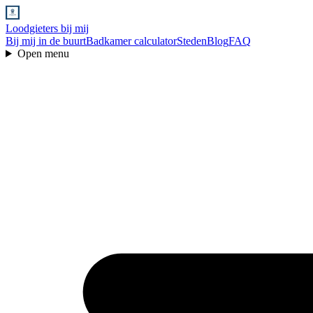
Loodgieters bij mij
Bij mij in de buurt
Badkamer calculator
Steden
Blog
FAQ
Open menu