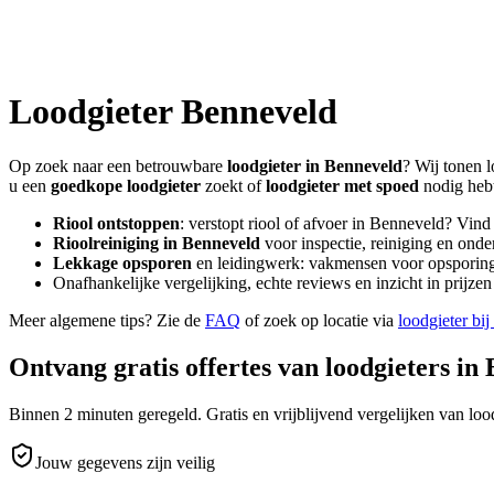
Loodgieter
Benneveld
Op zoek naar een betrouwbare
loodgieter in
Benneveld
? Wij tonen l
u een
goedkope loodgieter
zoekt of
loodgieter met spoed
nodig heb
Riool ontstoppen
: verstopt riool of afvoer in
Benneveld
? Vind
Rioolreiniging in
Benneveld
voor inspectie, reiniging en onde
Lekkage opsporen
en leidingwerk: vakmensen voor opsporing 
Onafhankelijke vergelijking, echte reviews en inzicht in prijz
Meer algemene tips? Zie de
FAQ
of zoek op locatie via
loodgieter bij
Ontvang gratis offertes van loodgieters in
Binnen 2 minuten geregeld. Gratis en vrijblijvend vergelijken van lood
Jouw gegevens zijn veilig