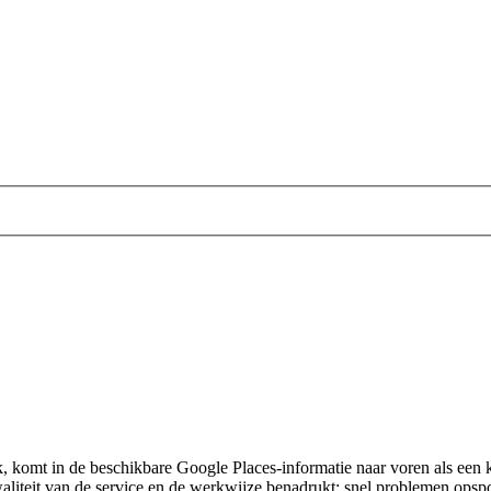
 komt in de beschikbare Google Places-informatie naar voren als een kle
aliteit van de service en de werkwijze benadrukt: snel problemen opsp