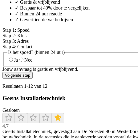
✓ Gratis & vrijblijvend
✓ Bespaar tot 40% door te vergelijken
✓ Binnen 24 uur reactie
✓ Geverifieerde vakbedrijven
Stap
1
:
Spoed
Stap
2
:
Klus
Stap
3
:
Adres
Stap
4
:
Contact
Is het spoed? (binnen 24 uur)
Ja
Nee
Jouw aanvraag is gratis en vrijblijvend.
Volgende stap
Resultaten
1
-
12
van
12
Geerts Installatietechniek
Gesloten
4.7
Geerts Installatietechniek, gevestigd aan De Noesten 90 in Westerbork,
bouw/techniek. In de recensies die je aanleverde worden vooral de kw