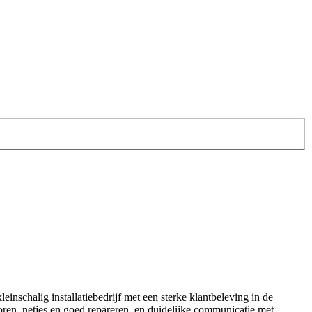
inschalig installatiebedrijf met een sterke klantbeleving in de
oren, netjes en goed repareren, en duidelijke communicatie met