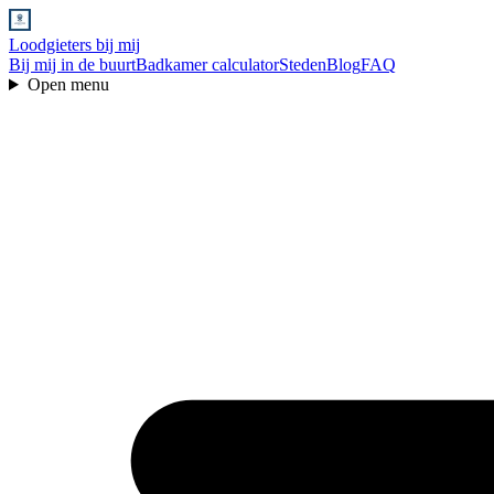
Loodgieters bij mij
Bij mij in de buurt
Badkamer calculator
Steden
Blog
FAQ
Open menu