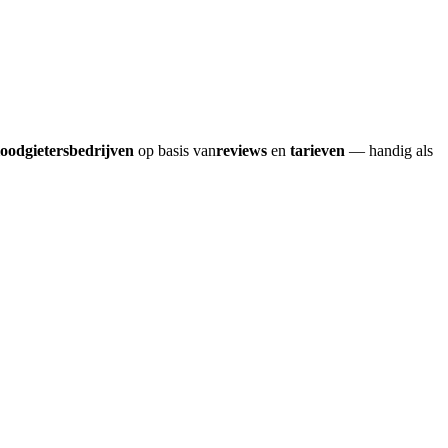
loodgietersbedrijven
op basis van
reviews
en
tarieven
— handig als