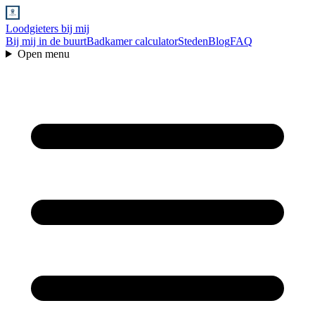
Loodgieters bij mij
Bij mij in de buurt
Badkamer calculator
Steden
Blog
FAQ
Open menu