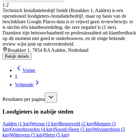
1.2
Technisch Installatiebedrijf Smidt (Bosakker 1, Aalden) is een
operationeel loodgieters-/installatiebedrijf, maar op basis van de
beschikbare Google Places-data is er vrijwel geen reviewbewijs: er
is slechts één klantbeoordeling, die zeer negatief is (1 ster).
Daardoor zijn betrouwbaarheid en professionaliteit uit klantfeedback
op dit moment niet goed te onderbouwen, en de enige bekende
review wijst juist op ontevredenheid.
Bosakker 1, 7854 RA Aalden, Nederland
Bekijk details
Vorige
1
Volgende
Resultaten per pagina
Loodgieters in nabije steden
Aalden
(
1
km)
Wezup
(
2
km)
Benneveld
(
2
km)
Meppen
(
3
km)
Oosterhesselen
(
4
km)
Noord-Sleen
(
5
km)
Wezuperbrug
(
5
km)
Witteveen
(
5
km)
Sleen
(
5
km)