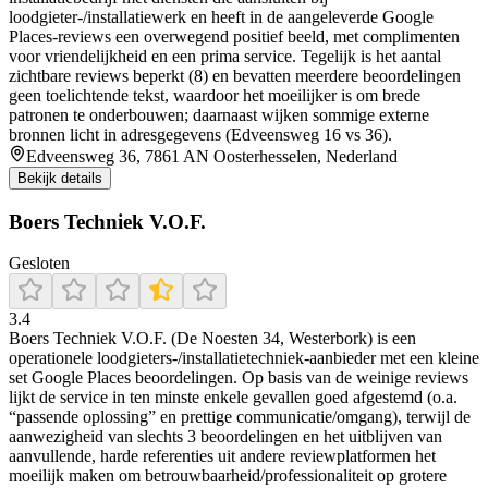
loodgieter-/installatiewerk en heeft in de aangeleverde Google
Places-reviews een overwegend positief beeld, met complimenten
voor vriendelijkheid en een prima service. Tegelijk is het aantal
zichtbare reviews beperkt (8) en bevatten meerdere beoordelingen
geen toelichtende tekst, waardoor het moeilijker is om brede
patronen te onderbouwen; daarnaast wijken sommige externe
bronnen licht in adresgegevens (Edveensweg 16 vs 36).
Edveensweg 36, 7861 AN Oosterhesselen, Nederland
Bekijk details
Boers Techniek V.O.F.
Gesloten
3.4
Boers Techniek V.O.F. (De Noesten 34, Westerbork) is een
operationele loodgieters-/installatietechniek-aanbieder met een kleine
set Google Places beoordelingen. Op basis van de weinige reviews
lijkt de service in ten minste enkele gevallen goed afgestemd (o.a.
“passende oplossing” en prettige communicatie/omgang), terwijl de
aanwezigheid van slechts 3 beoordelingen en het uitblijven van
aanvullende, harde referenties uit andere reviewplatformen het
moeilijk maken om betrouwbaarheid/professionaliteit op grotere