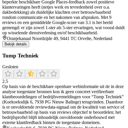
beperkte beschikbare Google Places-feedback zowel positieve
klantervaringen heeft (netjes werk en tevredenheid over o.a.
dakbedekking) als duidelijke klachten over betrouwbaarheid
rondom communicatie en het nakomen van afspraken. Met 9
reviews en een gemiddelde Google-score van 3.1 is het beeld
gemengd: er zijn zowel 1-ster als 5-ster ervaringen, wat vooral duidt
op wisselende dienstverlening en/of beschikbaarheid.
Oranjekanaal Noordzijde 49, 9441 TC Orvelte, Nederland
Bekijk details
Tump Techniek
Gesloten
2.5
Op basis van de beschikbare openbare webinformatie uit de in deze
analyse toegestane bronnen kon ik geen concreet verifieerbare
klantbeoordelingen of bedrijfsvermeldingen voor “Tump Techniek”
(Koekoeksdijk 6, 7938 PG Nieuw Balinge) terugvinden. Daardoor
is er onvoldoende reviewdata-signaal om de kwaliteit van service of
betrouwbaarheid op basis van reviews objectief te beoordelen; het
bedrijfsprofiel blijft inhoudelijk onvoldoende onderbouwd met
externe klantfeedback binnen de toegestane domeinen.