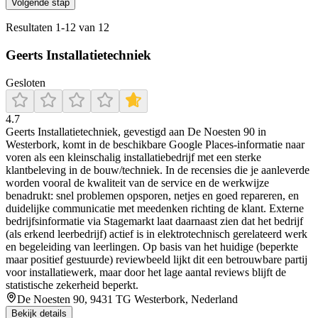
Volgende stap
Resultaten
1
-
12
van
12
Geerts Installatietechniek
Gesloten
4.7
Geerts Installatietechniek, gevestigd aan De Noesten 90 in
Westerbork, komt in de beschikbare Google Places-informatie naar
voren als een kleinschalig installatiebedrijf met een sterke
klantbeleving in de bouw/techniek. In de recensies die je aanleverde
worden vooral de kwaliteit van de service en de werkwijze
benadrukt: snel problemen opsporen, netjes en goed repareren, en
duidelijke communicatie met meedenken richting de klant. Externe
bedrijfsinformatie via Stagemarkt laat daarnaast zien dat het bedrijf
(als erkend leerbedrijf) actief is in elektrotechnisch gerelateerd werk
en begeleiding van leerlingen. Op basis van het huidige (beperkte
maar positief gestuurde) reviewbeeld lijkt dit een betrouwbare partij
voor installatiewerk, maar door het lage aantal reviews blijft de
statistische zekerheid beperkt.
De Noesten 90, 9431 TG Westerbork, Nederland
Bekijk details