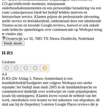
CO‑gecertificeerde monteurs, transparante
onderhoudsabonnementen en een persoonlijke benadering via een
vaste contactpersoon biedt het bedrijf heldere tarieven en
betrouwbare service. Klanten prijzen de professionele uitvoering,
snelle service en betrokkenheid, ondersteund door een uitstekende
Trustoo-score en lovende Google‑reviews, hoewel er ook enkele
oude kritische opmerkingen over communicatie op Werkspot terug
te vinden zijn.
Oosterwijk wz 50, 7885 TN Nieuw-Dordrecht, Nederland
Bekijk details
H-RS
Gesloten
4.4
H-RS (De Afslag 3, Nieuw-Amsterdam) is een
installatiebedrijf/loodgieter met volgens Werkspot een sterke
reputatie: het bedrijf staat sinds 2005 in de installatiebranche en
communiceert duidelijk over werkwijze en vaste prijsafspraken
(zoals bij ontstoppen). Klanten loven vooral de netheid van het
werk, meedenken over kosten en het nakomen van afspraken; dit
sluit aan bij de (beperkte) 5-sterren Google Places reviews die je