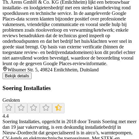
Th. Arens GmbH & Co. KG (Emlichheim) lijkt een betrouwbaar
installatie- en loodgietersbedrijf met een sterke klantbeleving rond
spoedklussen en technische service. In de aangeleverde Google
Places-data scoren klanten bijzonder positief over professionele
vakmensen, vriendelijke communicatie en vooral snelle hulp bij
problemen zoals riooloverloop en verwarming/ketelwerk; enkele
reviews benadrukken dat de technicus goed inspeelt op
onderhoudspunten en dat het bedrijf het huis/klachten weer snel in
goede staat brengt. Op basis van externe verificatie (binnen de
toegestane review- en bedrijvendatadomeinen) kon dit profiel echter
niet aanvullend worden bevestigd, waardoor de beoordeling vooral
leunt op de gegeven Google Places-reviewinformatie.
Wilsumer Str. 5, 49824 Emlichheim, Duitsland
Bekijk details
Soering Installaties
Gesloten
4.4
Soering Installaties, opgericht in 2018 door Teunis Soering met meer
dan 19 jaar vakervaring, is een deskundig installatiebedrijf in
Nieuw‑Dordrecht dat gespecialiseerd is in airco’s, warmtepompen,
CV-ketels en elektrotechnische toepassingen. Met STEK‑en