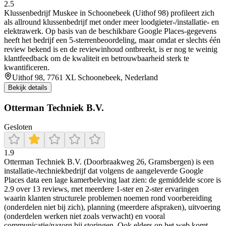
2.5
Klussenbedrijf Muskee in Schoonebeek (Uithof 98) profileert zich
als allround klussenbedrijf met onder meer loodgieter-/installatie- en
elektrawerk. Op basis van de beschikbare Google Places-gegevens
heeft het bedrijf een 5-sterrenbeoordeling, maar omdat er slechts één
review bekend is en de reviewinhoud ontbreekt, is er nog te weinig
klantfeedback om de kwaliteit en betrouwbaarheid sterk te
kwantificeren.
Uithof 98, 7761 XL Schoonebeek, Nederland
Bekijk details
Otterman Techniek B.V.
Gesloten
1.9
Otterman Techniek B.V. (Doorbraakweg 26, Gramsbergen) is een
installatie-/techniekbedrijf dat volgens de aangeleverde Google
Places data een lage kamerbeleving laat zien: de gemiddelde score is
2.9 over 13 reviews, met meerdere 1-ster en 2-ster ervaringen
waarin klanten structurele problemen noemen rond voorbereiding
(onderdelen niet bij zich), planning (meerdere afspraken), uitvoering
(onderdelen werken niet zoals verwacht) en vooral
communicatie/nazorg bij storingen. Ook elders op het web komt