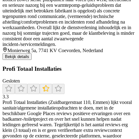
en serieuze nazorg bij een warmtepomp-geluidsprobleem dat
uiteindelijk met betrokken fabrikant is opgelost) als concrete
tegenpunten rond communicatie, (vermeende) technische
afstelling/comfortproblemen en incidenten rond afhandeling na
werkzaamheden. Overall lijkt de dienstverlening inhoudelijk en in
nazorg bij sommige trajecten goed, maar de klantbeleving is minder
consistent door een aantal zwaarwegende
incident-/servicemeldingen.
Monierweg 5a, 7741 KV Coevorden, Nederland
Bekijk details
Profi Totaal Installaties
Gesloten
3.3
Profi Totaal Installaties (Zuidbargerstraat 110, Emmen) lijkt vooral
sanitair/algemene installatieopdrachten te doen, met in de
beschikbare Google Places reviews positieve ervaringen over een
badkamer-/toiletproject en over het snel kunnen helpen nadat
leidingen gefreesd waren. Tegelijkertijd is het aantal reviews erg
klein (3 totaal) en is er geen verifieerbare extra reviewcontext
gevonden op de externe, geselecteerde platformen, waardoor