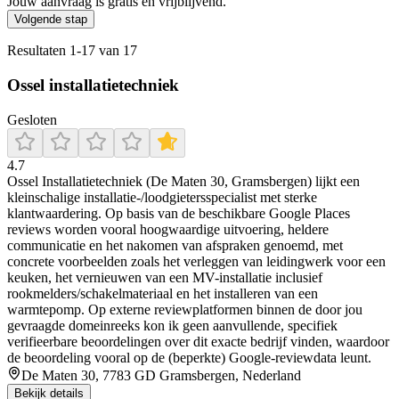
Jouw aanvraag is gratis en vrijblijvend.
Volgende stap
Resultaten
1
-
17
van
17
Ossel installatietechniek
Gesloten
4.7
Ossel Installatietechniek (De Maten 30, Gramsbergen) lijkt een
kleinschalige installatie-/loodgietersspecialist met sterke
klantwaardering. Op basis van de beschikbare Google Places
reviews worden vooral hoogwaardige uitvoering, heldere
communicatie en het nakomen van afspraken genoemd, met
concrete voorbeelden zoals het verleggen van leidingwerk voor een
keuken, het vernieuwen van een MV-installatie inclusief
rookmelders/schakelmateriaal en het installeren van een
warmtepomp. Op externe reviewplatformen binnen de door jou
gevraagde domeinreeks kon ik geen aanvullende, specifiek
verifieerbare beoordelingen over dit exacte bedrijf vinden, waardoor
de beoordeling vooral op de (beperkte) Google-reviewdata leunt.
De Maten 30, 7783 GD Gramsbergen, Nederland
Bekijk details