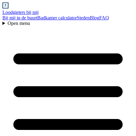
Loodgieters bij mij
Bij mij in de buurt
Badkamer calculator
Steden
Blog
FAQ
Open menu