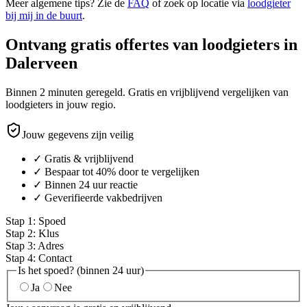
Meer algemene tips? Zie de
FAQ
of zoek op locatie via
loodgieter
bij mij in de buurt
.
Ontvang gratis offertes van loodgieters in
Dalerveen
Binnen 2 minuten geregeld. Gratis en vrijblijvend vergelijken van
loodgieters in jouw regio.
Jouw gegevens zijn veilig
✓ Gratis & vrijblijvend
✓ Bespaar tot 40% door te vergelijken
✓ Binnen 24 uur reactie
✓ Geverifieerde vakbedrijven
Stap
1
:
Spoed
Stap
2
:
Klus
Stap
3
:
Adres
Stap
4
:
Contact
Is het spoed? (binnen 24 uur)
Ja
Nee