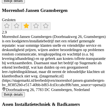
Bekijk details
Morrenhof-Jansen Gramsbergen
Gesloten
2.9
Morrenhof-Jansen Gramsbergen (Doorbraakweg 26, Gramsbergen)
is een loodgieters/installatiebedrijf met een relatief gemengde
reputatie: waar sommige klanten snelle en vriendelijke service en
deskundigheid prijzen, wijzen andere beoordelingen op problemen
rondom communicatie, terugkoppeling en wachttijd (o.a. bij
levering/afhandeling) en op gebrek aan kosten-/offerte-transparantie
bij werkzaamheden. Daarnaast staat het bedrijf op Stagemarkt als
erkend leerbedrijf, wat kan duiden op een georganiseerd
leer-/opleidingsklimaat, maar dit neemt de inhoudelijke klachten uit
klantfeedback niet weg. ([stagemarkt.nl]
(https://stagemarkt.nl/leerbedrijven/morrenhof-jansen-gramsbergen-
bv_8f3852b0-e517-40bb-bf83-fcd3ccabc89b?utm_source=openai))
Doorbraakweg 26, 7783 DC Gramsbergen, Nederland
Bekijk details
Assen Installatietechniek & Badkamers