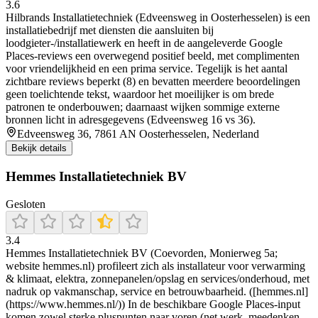
3.6
Hilbrands Installatietechniek (Edveensweg in Oosterhesselen) is een
installatiebedrijf met diensten die aansluiten bij
loodgieter-/installatiewerk en heeft in de aangeleverde Google
Places-reviews een overwegend positief beeld, met complimenten
voor vriendelijkheid en een prima service. Tegelijk is het aantal
zichtbare reviews beperkt (8) en bevatten meerdere beoordelingen
geen toelichtende tekst, waardoor het moeilijker is om brede
patronen te onderbouwen; daarnaast wijken sommige externe
bronnen licht in adresgegevens (Edveensweg 16 vs 36).
Edveensweg 36, 7861 AN Oosterhesselen, Nederland
Bekijk details
Hemmes Installatietechniek BV
Gesloten
3.4
Hemmes Installatietechniek BV (Coevorden, Monierweg 5a;
website hemmes.nl) profileert zich als installateur voor verwarming
& klimaat, elektra, zonnepanelen/opslag en services/onderhoud, met
nadruk op vakmanschap, service en betrouwbaarheid. ([hemmes.nl]
(https://www.hemmes.nl/)) In de beschikbare Google Places-input
komen zowel sterke pluspunten naar voren (net werk, meedenken