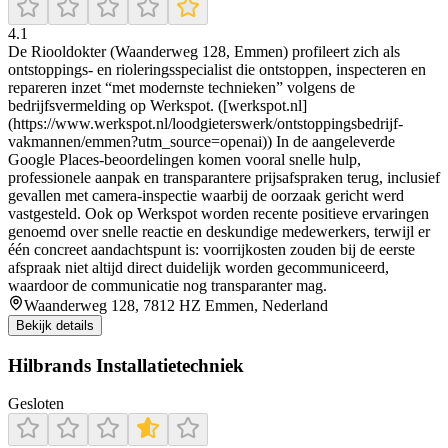
4.1
De Riooldokter (Waanderweg 128, Emmen) profileert zich als
ontstoppings- en rioleringsspecialist die ontstoppen, inspecteren en
repareren inzet “met modernste technieken” volgens de
bedrijfsvermelding op Werkspot. ([werkspot.nl]
(https://www.werkspot.nl/loodgieterswerk/ontstoppingsbedrijf-
vakmannen/emmen?utm_source=openai)) In de aangeleverde
Google Places-beoordelingen komen vooral snelle hulp,
professionele aanpak en transparantere prijsafspraken terug, inclusief
gevallen met camera-inspectie waarbij de oorzaak gericht werd
vastgesteld. Ook op Werkspot worden recente positieve ervaringen
genoemd over snelle reactie en deskundige medewerkers, terwijl er
één concreet aandachtspunt is: voorrijkosten zouden bij de eerste
afspraak niet altijd direct duidelijk worden gecommuniceerd,
waardoor de communicatie nog transparanter mag.
Waanderweg 128, 7812 HZ Emmen, Nederland
Bekijk details
Hilbrands Installatietechniek
Gesloten