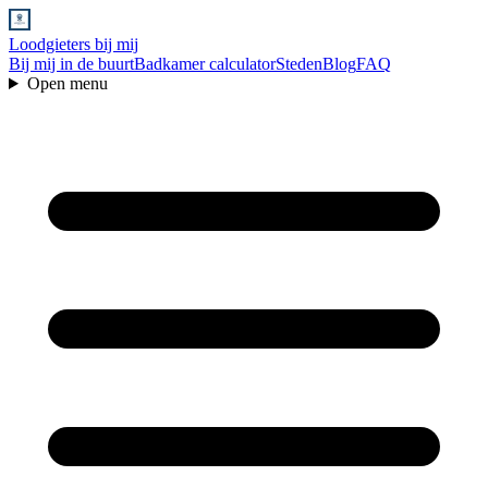
Loodgieters bij mij
Bij mij in de buurt
Badkamer calculator
Steden
Blog
FAQ
Open menu