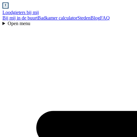
Loodgieters bij mij
Bij mij in de buurt
Badkamer calculator
Steden
Blog
FAQ
Open menu