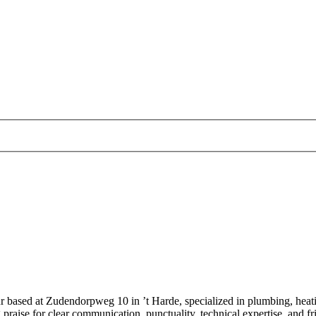
ur based at Zudendorpweg 10 in ’t Harde, specialized in plumbing, heati
ise for clear communication, punctuality, technical expertise, and fri