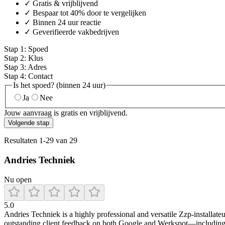
✓ Gratis & vrijblijvend
✓ Bespaar tot 40% door te vergelijken
✓ Binnen 24 uur reactie
✓ Geverifieerde vakbedrijven
Stap
1
:
Spoed
Stap
2
:
Klus
Stap
3
:
Adres
Stap
4
:
Contact
Is het spoed? (binnen 24 uur)
Ja
Nee
Jouw aanvraag is gratis en vrijblijvend.
Volgende stap
Resultaten
1
-
29
van
29
Andries Techniek
Nu open
5.0
Andries Techniek is a highly professional and versatile Zzp-installate
outstanding client feedback on both Google and Werkspot—including pra