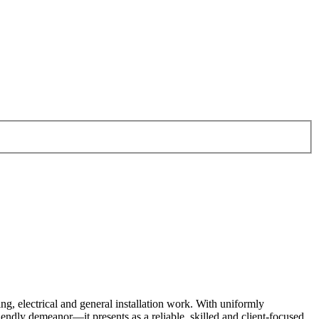
ng, electrical and general installation work. With uniformly
endly demeanor—it presents as a reliable, skilled and client-focused