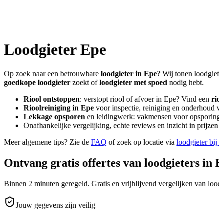
Loodgieter
Epe
Op zoek naar een betrouwbare
loodgieter in
Epe
? Wij tonen loodgiet
goedkope loodgieter
zoekt of
loodgieter met spoed
nodig hebt.
Riool ontstoppen
: verstopt riool of afvoer in
Epe
? Vind een
ri
Rioolreiniging in
Epe
voor inspectie, reiniging en onderhoud v
Lekkage opsporen
en leidingwerk: vakmensen voor opsporing 
Onafhankelijke vergelijking, echte reviews en inzicht in prijz
Meer algemene tips? Zie de
FAQ
of zoek op locatie via
loodgieter bij
Ontvang gratis offertes van loodgieters in
Binnen 2 minuten geregeld. Gratis en vrijblijvend vergelijken van lood
Jouw gegevens zijn veilig