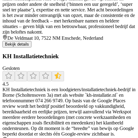
prijzen onder andere de snelheid (‘binnen een uur geregeld’, ‘super
snel ter plaatse’), expertise en nette service. Met acht beoordelingen
is het zwar minder omvangrijk van opzet, maar de consistentie en de
inhoud van de feedback – met herkenbare namen en heldere
situaties – geven blijk van een betrouwbaar, professioneel bedrijf dat
zijn beloftes nakomt.
De Veldmaat 10, 7522 NM Enschede, Nederland
Bekijk details
KH Installatietechniek
Gesloten
4.5
KH Installatietechniek is een loodgieters/installatietechniek-bedrijf in
Borne (Scholtensoven 3a) met als website `kh-installatie.nl` en
telefoonnummer 074 266 9749. Op basis van de Google Places
review wordt het bedrijf positief beoordeeld op vakkundigheid,
bereikbaarheid en eerlijke prijzen, terwijl aanvullend via Werkspot
meerdere eerdere beoordelingen (met concrete werkzaamheden en
eigenschappen zoals flexibiliteit en meedenken) het klantbeeld
ondersteunen. Op dit moment is de “breedte” van bewijs op Google
beperkt doordat er slechts één Google-review zichtbaar is.