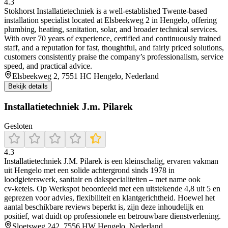
4.3
Stokhorst Installatietechniek is a well-established Twente‑based
installation specialist located at Elsbeekweg 2 in Hengelo, offering
plumbing, heating, sanitation, solar, and broader technical services.
With over 70 years of experience, certified and continuously trained
staff, and a reputation for fast, thoughtful, and fairly priced solutions,
customers consistently praise the company’s professionalism, service
speed, and practical advice.
Elsbeekweg 2, 7551 HC Hengelo, Nederland
Bekijk details
Installatietechniek J.m. Pilarek
Gesloten
4.3
Installatietechniek J.M. Pilarek is een kleinschalig, ervaren vakman
uit Hengelo met een solide achtergrond sinds 1978 in
loodgieterswerk, sanitair en dakspecialiteiten – met name ook
cv‑ketels. Op Werkspot beoordeeld met een uitstekende 4,8 uit 5 en
geprezen voor advies, flexibiliteit en klantgerichtheid. Hoewel het
aantal beschikbare reviews beperkt is, zijn deze inhoudelijk en
positief, wat duidt op professionele en betrouwbare dienstverlening.
Sloetsweg 242, 7556 HW Hengelo, Nederland