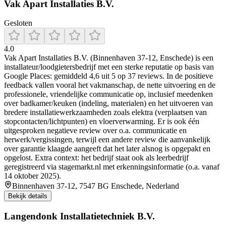
Vak Apart Installaties B.V.
Gesloten
4.0
Vak Apart Installaties B.V. (Binnenhaven 37-12, Enschede) is een
installateur/loodgietersbedrijf met een sterke reputatie op basis van
Google Places: gemiddeld 4,6 uit 5 op 37 reviews. In de positieve
feedback vallen vooral het vakmanschap, de nette uitvoering en de
professionele, vriendelijke communicatie op, inclusief meedenken
over badkamer/keuken (indeling, materialen) en het uitvoeren van
bredere installatiewerkzaamheden zoals elektra (verplaatsen van
stopcontacten/lichtpunten) en vloerverwarming. Er is ook één
uitgesproken negatieve review over o.a. communicatie en
herwerk/vergissingen, terwijl een andere review die aanvankelijk
over garantie klaagde aangeeft dat het later alsnog is opgepakt en
opgelost. Extra context: het bedrijf staat ook als leerbedrijf
geregistreerd via stagemarkt.nl met erkenningsinformatie (o.a. vanaf
14 oktober 2025).
Binnenhaven 37-12, 7547 BG Enschede, Nederland
Bekijk details
Langendonk Installatietechniek B.V.