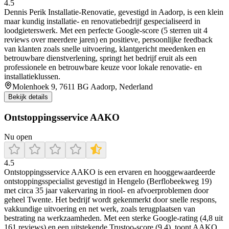
4.5
Dennis Perik Installatie‑Renovatie, gevestigd in Aadorp, is een klein
maar kundig installatie- en renovatiebedrijf gespecialiseerd in
loodgieterswerk. Met een perfecte Google‑score (5 sterren uit 4
reviews over meerdere jaren) en positieve, persoonlijke feedback
van klanten zoals snelle uitvoering, klantgericht meedenken en
betrouwbare dienstverlening, springt het bedrijf eruit als een
professionele en betrouwbare keuze voor lokale renovatie- en
installatieklussen.
Molenhoek 9, 7611 BG Aadorp, Nederland
Bekijk details
Ontstoppingsservice AAKO
Nu open
4.5
Ontstoppingsservice AAKO is een ervaren en hooggewaardeerde
ontstoppingsspecialist gevestigd in Hengelo (Berflobeekweg 19)
met circa 35 jaar vakervaring in riool- en afvoerproblemen door
geheel Twente. Het bedrijf wordt gekenmerkt door snelle respons,
vakkundige uitvoering en net werk, zoals terugplaatsen van
bestrating na werkzaamheden. Met een sterke Google-rating (4,8 uit
161 reviews) en een uitstekende Trustoo-score (9,4), toont AAKO