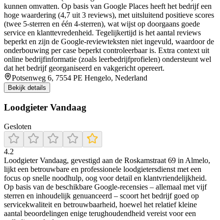
kunnen omvatten. Op basis van Google Places heeft het bedrijf een
hoge waardering (4,7 uit 3 reviews), met uitsluitend positieve scores
(twee 5-sterren en één 4-sterren), wat wijst op doorgaans goede
service en klanttevredenheid. Tegelijkertijd is het aantal reviews
beperkt en zijn de Google-reviewteksten niet ingevuld, waardoor de
onderbouwing per case beperkt controleerbaar is. Extra context uit
online bedrijfinformatie (zoals leerbedrijfprofielen) ondersteunt wel
dat het bedrijf georganiseerd en vakgericht opereert.
Potsenweg 6, 7554 PE Hengelo, Nederland
Bekijk details
Loodgieter Vandaag
Gesloten
4.2
Loodgieter Vandaag, gevestigd aan de Roskamstraat 69 in Almelo,
lijkt een betrouwbare en professionele loodgietersdienst met een
focus op snelle noodhulp, oog voor detail en klantvriendelijkheid.
Op basis van de beschikbare Google-recensies – allemaal met vijf
sterren en inhoudelijk genuanceerd – scoort het bedrijf goed op
servicekwaliteit en betrouwbaarheid, hoewel het relatief kleine
aantal beoordelingen enige terughoudendheid vereist voor een