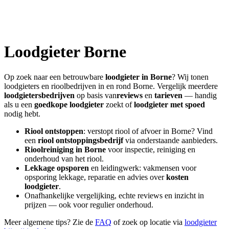
Loodgieter
Borne
Op zoek naar een betrouwbare
loodgieter in
Borne
? Wij tonen
loodgieters en rioolbedrijven in en rond
Borne
. Vergelijk meerdere
loodgietersbedrijven
op basis van
reviews
en
tarieven
— handig
als u een
goedkope loodgieter
zoekt of
loodgieter met spoed
nodig hebt.
Riool ontstoppen
: verstopt riool of afvoer in
Borne
? Vind
een
riool ontstoppingsbedrijf
via onderstaande aanbieders.
Rioolreiniging in
Borne
voor inspectie, reiniging en
onderhoud van het riool.
Lekkage opsporen
en leidingwerk: vakmensen voor
opsporing lekkage, reparatie en advies over
kosten
loodgieter
.
Onafhankelijke vergelijking, echte reviews en inzicht in
prijzen — ook voor regulier onderhoud.
Meer algemene tips? Zie de
FAQ
of zoek op locatie via
loodgieter