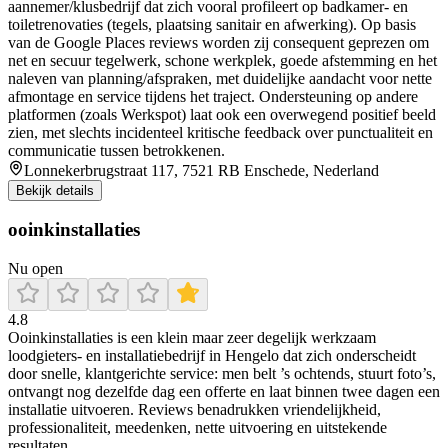
aannemer/klusbedrijf dat zich vooral profileert op badkamer- en
toiletrenovaties (tegels, plaatsing sanitair en afwerking). Op basis
van de Google Places reviews worden zij consequent geprezen om
net en secuur tegelwerk, schone werkplek, goede afstemming en het
naleven van planning/afspraken, met duidelijke aandacht voor nette
afmontage en service tijdens het traject. Ondersteuning op andere
platformen (zoals Werkspot) laat ook een overwegend positief beeld
zien, met slechts incidenteel kritische feedback over punctualiteit en
communicatie tussen betrokkenen.
Lonnekerbrugstraat 117, 7521 RB Enschede, Nederland
Bekijk details
ooinkinstallaties
Nu open
4.8
Ooinkinstallaties is een klein maar zeer degelijk werkzaam
loodgieters‑ en installatiebedrijf in Hengelo dat zich onderscheidt
door snelle, klantgerichte service: men belt ’s ochtends, stuurt foto’s,
ontvangt nog dezelfde dag een offerte en laat binnen twee dagen een
installatie uitvoeren. Reviews benadrukken vriendelijkheid,
professionaliteit, meedenken, nette uitvoering en uitstekende
resultaten.