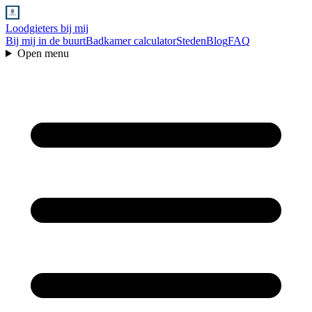
Loodgieters bij mij
Bij mij in de buurt
Badkamer calculator
Steden
Blog
FAQ
Open menu