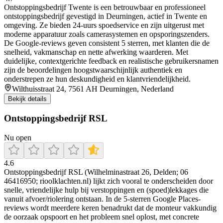
Ontstoppingsbedrijf Twente is een betrouwbaar en professioneel
ontstoppingsbedrijf gevestigd in Deurningen, actief in Twente en
omgeving. Ze bieden 24-uurs spoedservice en zijn uitgerust met
moderne apparatuur zoals camerasystemen en opsporingszenders.
De Google-reviews geven consistent 5 sterren, met klanten die de
snelheid, vakmanschap en nette afwerking waarderen. Met
duidelijke, contextgerichte feedback en realistische gebruikersnamen
zijn de beoordelingen hoogstwaarschijnlijk authentiek en
onderstrepen ze hun deskundigheid en klantvriendelijkheid.
Wilthuisstraat 24, 7561 AH Deurningen, Nederland
Bekijk details
Ontstoppingsbedrijf RSL
Nu open
4.6
Ontstoppingsbedrijf RSL (Wilhelminastraat 26, Delden; 06
46416950; rioolklachten.nl) lijkt zich vooral te onderscheiden door
snelle, vriendelijke hulp bij verstoppingen en (spoed)lekkages die
vanuit afvoer/riolering ontstaan. In de 5-sterren Google Places-
reviews wordt meerdere keren benadrukt dat de monteur vakkundig
de oorzaak opspoort en het probleem snel oplost, met concrete