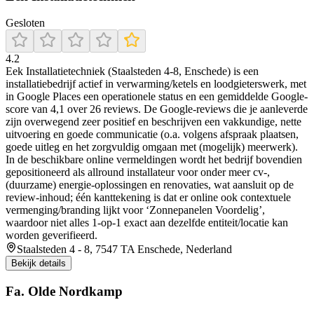
Gesloten
4.2
Eek Installatietechniek (Staalsteden 4-8, Enschede) is een
installatiebedrijf actief in verwarming/ketels en loodgieterswerk, met
in Google Places een operationele status en een gemiddelde Google-
score van 4,1 over 26 reviews. De Google-reviews die je aanleverde
zijn overwegend zeer positief en beschrijven een vakkundige, nette
uitvoering en goede communicatie (o.a. volgens afspraak plaatsen,
goede uitleg en het zorgvuldig omgaan met (mogelijk) meerwerk).
In de beschikbare online vermeldingen wordt het bedrijf bovendien
gepositioneerd als allround installateur voor onder meer cv-,
(duurzame) energie-oplossingen en renovaties, wat aansluit op de
review-inhoud; één kanttekening is dat er online ook contextuele
vermenging/branding lijkt voor ‘Zonnepanelen Voordelig’,
waardoor niet alles 1-op-1 exact aan dezelfde entiteit/locatie kan
worden geverifieerd.
Staalsteden 4 - 8, 7547 TA Enschede, Nederland
Bekijk details
Fa. Olde Nordkamp