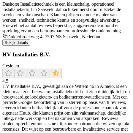
Dashorst Installatietechniek is een kleinschalig, operationeel
installatiebedrijf in Saasveld dat zich kenmerkt door uitstekende
service en vakmanschap. Klanten prijzen de nette manier van
werken, snelheid, technische kennis en zorgvuldige afwerking.
Hoewel het aantal reviews beperkt is, suggereren de inhoud en
spreiding ervan een betrouwbare en professionele onderneming.
Dulderbroekweg 4, 7597 NS Saasveld, Nederland
Bekijk details
HV Installaties B.V.
Gesloten
4.5
HV Installaties B.V., gevestigd aan de Wittem 46 in Almelo, is een
klein maar zeer bekwaam installatiebedrijf dat zich duidelijk richt op
hoogwaardige loodgieters- en badkamerrenovatiediensten. Met een
perfecte Google-beoordeling van 5 sterren op basis van 8 reviews,
leveren klanten herhaaldelijk lof voor de professionele aanpak van
eigenaar Huub, die klanten prijst om zijn vakmanschap, duidelijke
uitleg, nette werkstijl en het nakomen van afspraken. Reviews
stralen oprecht enthousiasme uit, zonder patronen die wijzen op fake
recensies. Dit wijst op een betrouwbare en kwalitatieve service met