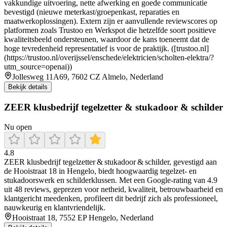
vakkundige uitvoering, nette afwerking en goede communicatie
bevestigd (nieuwe meterkast/groepenkast, reparaties en
maatwerkoplossingen). Extern zijn er aanvullende reviewscores op
platformen zoals Trustoo en Werkspot die hetzelfde soort positieve
kwaliteitsbeeld ondersteunen, waardoor de kans toeneemt dat de
hoge tevredenheid representatief is voor de praktijk. ([trustoo.nl]
(https://trustoo.nl/overijssel/enschede/elektricien/scholten-elektra/?
utm_source=openai))
Jollesweg 11A69, 7602 CZ Almelo, Nederland
Bekijk details
ZEER klusbedrijf tegelzetter & stukadoor & schilder
Nu open
4.8
ZEER klusbedrijf tegelzetter & stukadoor & schilder, gevestigd aan
de Hooistraat 18 in Hengelo, biedt hoogwaardig tegelzet- en
stukadoorswerk en schilderklussen. Met een Google-rating van 4.9
uit 48 reviews, geprezen voor netheid, kwaliteit, betrouwbaarheid en
klantgericht meedenken, profileert dit bedrijf zich als professioneel,
nauwkeurig en klantvriendelijk.
Hooistraat 18, 7552 EP Hengelo, Nederland