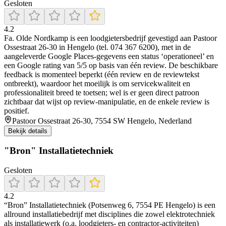
Gesloten
4.2
Fa. Olde Nordkamp is een loodgietersbedrijf gevestigd aan Pastoor
Ossestraat 26-30 in Hengelo (tel. 074 367 6200), met in de
aangeleverde Google Places-gegevens een status ‘operationeel’ en
een Google rating van 5/5 op basis van één review. De beschikbare
feedback is momenteel beperkt (één review en de reviewtekst
ontbreekt), waardoor het moeilijk is om servicekwaliteit en
professionaliteit breed te toetsen; wel is er geen direct patroon
zichtbaar dat wijst op review-manipulatie, en de enkele review is
positief.
Pastoor Ossestraat 26-30, 7554 SW Hengelo, Nederland
Bekijk details
"Bron" Installatietechniek
Gesloten
4.2
“Bron” Installatietechniek (Potsenweg 6, 7554 PE Hengelo) is een
allround installatiebedrijf met disciplines die zowel elektrotechniek
als installatiewerk (o.a. loodgieters- en contractor-activiteiten)