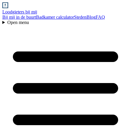
Loodgieters bij mij
Bij mij in de buurt
Badkamer calculator
Steden
Blog
FAQ
Open menu