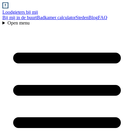
Loodgieters bij mij
Bij mij in de buurt
Badkamer calculator
Steden
Blog
FAQ
Open menu