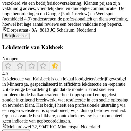
verzekerd via een bedrijfsrisicoverzekering. Klanten prijzen zijn
vakkundig advies, vriendelijkheid en duidelijke communicatie. De
hoge beoordelingen op Google (5 uit 1 review) en Werkspot
(gemiddeld 4.9) onderstrepen de professionaliteit en dienstverlening,
hoewel het lage aantal reviews een bredere validatie nog beperkt.
Dorpsstraat 48A, 8813 JC Schalsum, Nederland
Bekijk details
Lekdetectie van Kalsbeek
Nu open
4.5
Lekdetectie van Kalsbeek is een lokaal loodgietersbedrijf gevestigd
in Minnertsga, gespecialiseerd in efficiënte lekdetectie en -reparatie.
Uit de enige beoordeling blijkt dat de monteur Ernst snel een
probleem in de badkamerafvoer heeft opgespoord en opgelost
zonder ingrijpend breekwerk, wat resulteerde in een snelle oplossing
en tevreden klant. Het bedrijf heeft een professionele uitstraling via
een eigen website en is operationeel, wijst dus op betrouwbaarheid.
Op basis van de beschikbare, contextuele review is er momenteel
geen indicatie van nepbeoordelingen.
Meinardswei 32, 9047 KC Minnertsga, Nederland