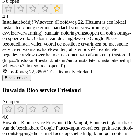
Nu open
4.1
Installatiebedrijf Witteveen (Hoofdweg 22, Hitzum) is een lokaal
installateur/loodgieter met aandacht voor verwarming (o.a.
cv/vloerverwarming), sanitair, riolering/ontstoppen en ook storings-
en spoedwerk. Op basis van de aangeleverde Google Places
beoordelingen vallen vooral de positieve ervaringen op met snelle
service en vakmanschap/kwaliteit, al is er ook één expliciete
negatieve review over het niet nakomen van afspraken. ([trustoo.nl]
(https://trustoo.nl/friesland/hitzum/airco-installateur/installatiebedrijf-
witteveen/?utm_source=openai))
Hoofdweg 22, 8805 TG Hitzum, Nederland
Bekijk details
Buwalda Rioolservice Friesland
Nu open
4.0
Buwalda Rioolservice Friesland (De Vang 4, Franeker) lijkt op basis
van de beschikbare Google Places-input vooral een praktische riool-
en ontstoppingsdienst met focus op snelle hulp, kundige monteurs