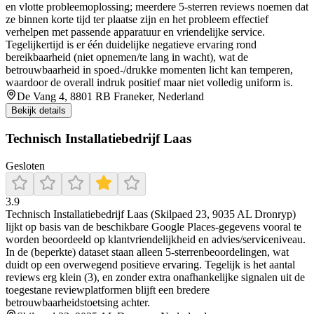
en vlotte probleemoplossing; meerdere 5-sterren reviews noemen dat
ze binnen korte tijd ter plaatse zijn en het probleem effectief
verhelpen met passende apparatuur en vriendelijke service.
Tegelijkertijd is er één duidelijke negatieve ervaring rond
bereikbaarheid (niet opnemen/te lang in wacht), wat de
betrouwbaarheid in spoed-/drukke momenten licht kan temperen,
waardoor de overall indruk positief maar niet volledig uniform is.
De Vang 4, 8801 RB Franeker, Nederland
Bekijk details
Technisch Installatiebedrijf Laas
Gesloten
3.9
Technisch Installatiebedrijf Laas (Skilpaed 23, 9035 AL Dronryp)
lijkt op basis van de beschikbare Google Places-gegevens vooral te
worden beoordeeld op klantvriendelijkheid en advies/serviceniveau.
In de (beperkte) dataset staan alleen 5-sterrenbeoordelingen, wat
duidt op een overwegend positieve ervaring. Tegelijk is het aantal
reviews erg klein (3), en zonder extra onafhankelijke signalen uit de
toegestane reviewplatformen blijft een bredere
betrouwbaarheidstoetsing achter.