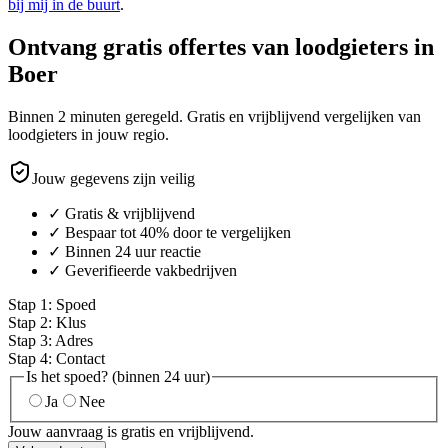
bij mij in de buurt
.
Ontvang gratis offertes van loodgieters in
Boer
Binnen 2 minuten geregeld. Gratis en vrijblijvend vergelijken van
loodgieters in jouw regio.
Jouw gegevens zijn veilig
✓ Gratis & vrijblijvend
✓ Bespaar tot 40% door te vergelijken
✓ Binnen 24 uur reactie
✓ Geverifieerde vakbedrijven
Stap
1
:
Spoed
Stap
2
:
Klus
Stap
3
:
Adres
Stap
4
:
Contact
Is het spoed? (binnen 24 uur)
Ja
Nee
Jouw aanvraag is gratis en vrijblijvend.