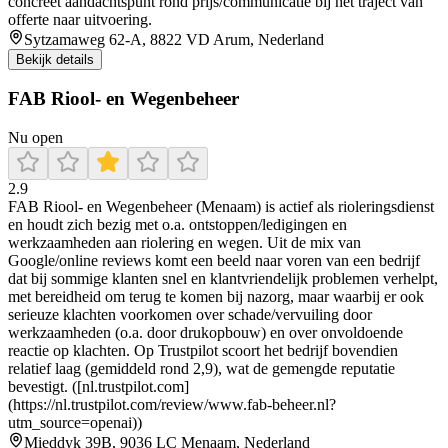
concreet aandachtspunt rond prijs/communicatie bij het traject van
offerte naar uitvoering.
Sytzamaweg 62-A, 8822 VD Arum, Nederland
Bekijk details
FAB Riool- en Wegenbeheer
Nu open
2.9
FAB Riool- en Wegenbeheer (Menaam) is actief als rioleringsdienst
en houdt zich bezig met o.a. ontstoppen/ledigingen en
werkzaamheden aan riolering en wegen. Uit de mix van
Google/online reviews komt een beeld naar voren van een bedrijf
dat bij sommige klanten snel en klantvriendelijk problemen verhelpt,
met bereidheid om terug te komen bij nazorg, maar waarbij er ook
serieuze klachten voorkomen over schade/vervuiling door
werkzaamheden (o.a. door drukopbouw) en over onvoldoende
reactie op klachten. Op Trustpilot scoort het bedrijf bovendien
relatief laag (gemiddeld rond 2,9), wat de gemengde reputatie
bevestigt. ([nl.trustpilot.com]
(https://nl.trustpilot.com/review/www.fab-beheer.nl?
utm_source=openai))
Mieddyk 39B, 9036 LC Menaam, Nederland