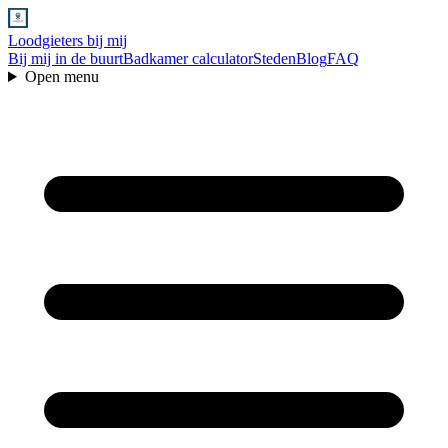
Loodgieters bij mij
Bij mij in de buurt
Badkamer calculator
Steden
Blog
FAQ
Open menu