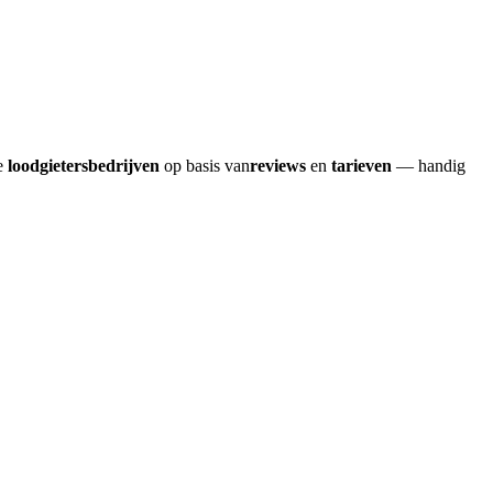
re
loodgietersbedrijven
op basis van
reviews
en
tarieven
— handig