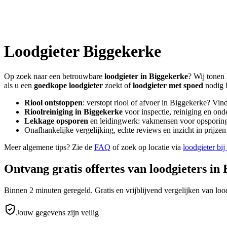
Loodgieter
Biggekerke
Op zoek naar een betrouwbare
loodgieter in
Biggekerke
? Wij tonen 
als u een
goedkope loodgieter
zoekt of
loodgieter met spoed
nodig 
Riool ontstoppen
: verstopt riool of afvoer in
Biggekerke
? Vin
Rioolreiniging in
Biggekerke
voor inspectie, reiniging en ond
Lekkage opsporen
en leidingwerk: vakmensen voor opsporing 
Onafhankelijke vergelijking, echte reviews en inzicht in prijz
Meer algemene tips? Zie de
FAQ
of zoek op locatie via
loodgieter bij
Ontvang gratis offertes van loodgieters in
Binnen 2 minuten geregeld. Gratis en vrijblijvend vergelijken van lood
Jouw gegevens zijn veilig