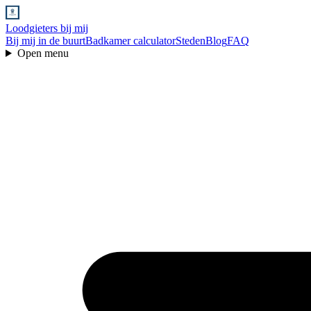
Loodgieters bij mij
Bij mij in de buurt
Badkamer calculator
Steden
Blog
FAQ
Open menu