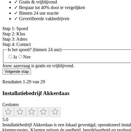
✓ Gratis & vrijblijvend
✓ Bespaar tot 40% door te vergelijken
✓ Binnen 24 uur reactie
✓ Geverifieerde vakbedrijven
Stap
1
:
Spoed
Stap
2
:
Klus
Stap
3
:
Adres
Stap
4
:
Contact
Is het spoed? (binnen 24 uur)
Ja
Nee
Jouw aanvraag is gratis en vrijblijvend.
Volgende stap
Resultaten
1
-
29
van
29
Installatiebedrijf Akkerdaas
Gesloten
5.0
Installatiebedrijf Akkerdaas is een lokaal gevestigd, operationeel inst
klantrecensies. Klanten prijzen de snelheid, bereikbaarheid en professi