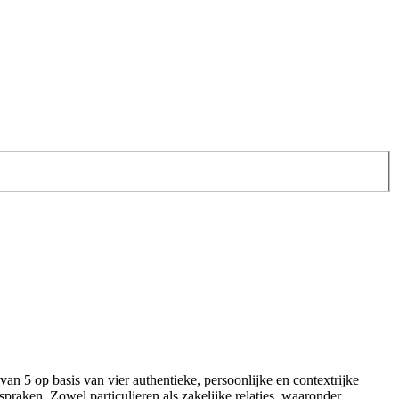
 van 5 op basis van vier authentieke, persoonlijke en contextrijke
fspraken. Zowel particulieren als zakelijke relaties, waaronder