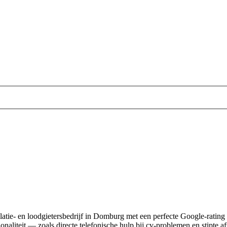
allatie- en loodgietersbedrijf in Domburg met een perfecte Google-rating
onaliteit — zoals directe telefonische hulp bij cv-problemen en stipte a