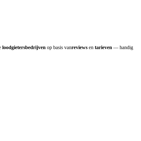
re
loodgietersbedrijven
op basis van
reviews
en
tarieven
— handig