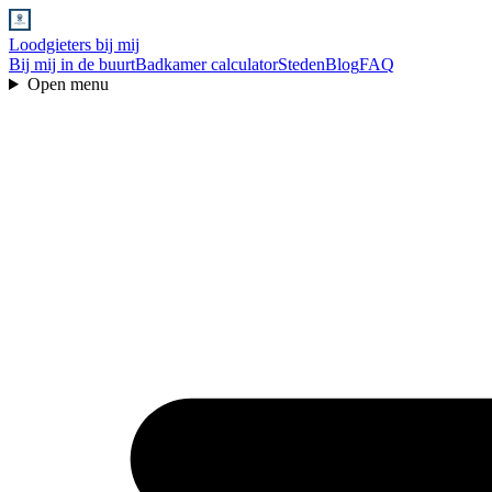
Loodgieters bij mij
Bij mij in de buurt
Badkamer calculator
Steden
Blog
FAQ
Open menu