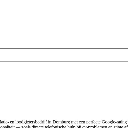
allatie- en loodgietersbedrijf in Domburg met een perfecte Google-rating
onaliteit — zoals directe telefonische hulp bij cv-problemen en stipte a