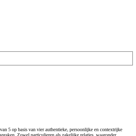
 van 5 op basis van vier authentieke, persoonlijke en contextrijke
fspraken. Zowel particulieren als zakelijke relaties, waaronder