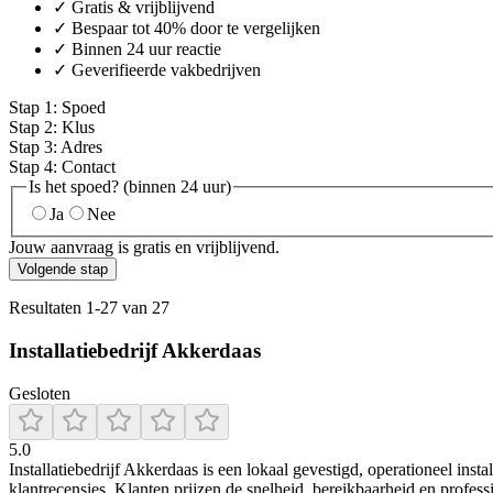
✓ Gratis & vrijblijvend
✓ Bespaar tot 40% door te vergelijken
✓ Binnen 24 uur reactie
✓ Geverifieerde vakbedrijven
Stap
1
:
Spoed
Stap
2
:
Klus
Stap
3
:
Adres
Stap
4
:
Contact
Is het spoed? (binnen 24 uur)
Ja
Nee
Jouw aanvraag is gratis en vrijblijvend.
Volgende stap
Resultaten
1
-
27
van
27
Installatiebedrijf Akkerdaas
Gesloten
5.0
Installatiebedrijf Akkerdaas is een lokaal gevestigd, operationeel inst
klantrecensies. Klanten prijzen de snelheid, bereikbaarheid en professi