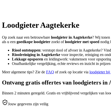
Loodgieter
Aagtekerke
Op zoek naar een betrouwbare
loodgieter in
Aagtekerke
? Wij tonen 
als u een
goedkope loodgieter
zoekt of
loodgieter met spoed
nodig 
Riool ontstoppen
: verstopt riool of afvoer in
Aagtekerke
? Vind
Rioolreiniging in
Aagtekerke
voor inspectie, reiniging en ond
Lekkage opsporen
en leidingwerk: vakmensen voor opsporing 
Onafhankelijke vergelijking, echte reviews en inzicht in prijz
Meer algemene tips? Zie de
FAQ
of zoek op locatie via
loodgieter bij
Ontvang gratis offertes van loodgieters in
Binnen 2 minuten geregeld. Gratis en vrijblijvend vergelijken van lood
Jouw gegevens zijn veilig