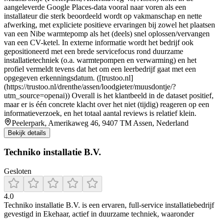
aangeleverde Google Places-data vooral naar voren als een
installateur die sterk beoordeeld wordt op vakmanschap en nette
afwerking, met expliciete positieve ervaringen bij zowel het plaatsen
van een Nibe warmtepomp als het (deels) snel oplossen/vervangen
van een CV-ketel. In externe informatie wordt het bedrijf ook
gepositioneerd met een brede servicefocus rond duurzame
installatietechniek (o.a. warmtepompen en verwarming) en het
profiel vermeldt tevens dat het om een leerbedrijf gaat met een
opgegeven erkenningsdatum. ([trustoo.nl]
(https://trustoo.nl/drenthe/assen/loodgieter/muusdontje/?
utm_source=openai)) Overall is het klantbeeld in de dataset positief,
maar er is één concrete klacht over het niet (tijdig) reageren op een
informatieverzoek, en het totaal aantal reviews is relatief klein.
Peelerpark, Amerikaweg 46, 9407 TM Assen, Nederland
Bekijk details
Techniko installatie B.V.
Gesloten
4.0
Techniko installatie B.V. is een ervaren, full-service installatiebedrijf
gevestigd in Ekehaar, actief in duurzame techniek, waaronder