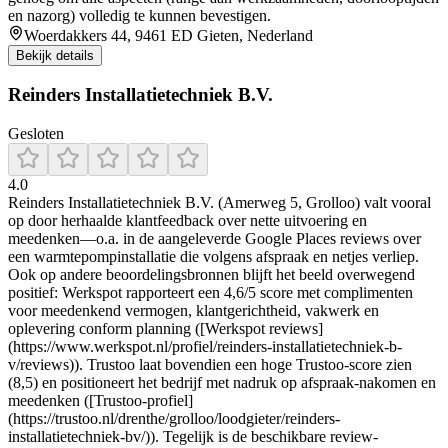
en nazorg) volledig te kunnen bevestigen.
Woerdakkers 44, 9461 ED Gieten, Nederland
Bekijk details
Reinders Installatietechniek B.V.
Gesloten
4.0
Reinders Installatietechniek B.V. (Amerweg 5, Grolloo) valt vooral
op door herhaalde klantfeedback over nette uitvoering en
meedenken—o.a. in de aangeleverde Google Places reviews over
een warmtepompinstallatie die volgens afspraak en netjes verliep.
Ook op andere beoordelingsbronnen blijft het beeld overwegend
positief: Werkspot rapporteert een 4,6/5 score met complimenten
voor meedenkend vermogen, klantgerichtheid, vakwerk en
oplevering conform planning ([Werkspot reviews]
(https://www.werkspot.nl/profiel/reinders-installatietechniek-b-
v/reviews)). Trustoo laat bovendien een hoge Trustoo-score zien
(8,5) en positioneert het bedrijf met nadruk op afspraak-nakomen en
meedenken ([Trustoo-profiel]
(https://trustoo.nl/drenthe/grolloo/loodgieter/reinders-
installatietechniek-bv/)). Tegelijk is de beschikbare review-