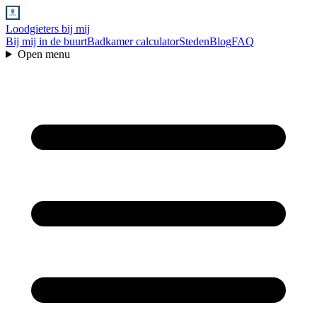
Loodgieters bij mij
Bij mij in de buurt
Badkamer calculator
Steden
Blog
FAQ
Open menu