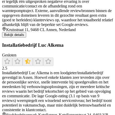
er tegelijk één uitgesproken negatieve ervaring is over
communicatie/contact en de afhandeling rond een
warmtepomptraject. Externe, aanvullende reviewbronnen binnen de
opgegeven domeinen leveren in dit gezochte resultaat geen extra
(goed te herleiden) klantreviews op, waardoor het totaalbeeld relatief
afhankelijk blijft van de beperkte set Google-reviews.
Kruisstraat 11, 9468 CL Annen, Nederland
Bekijk details
Installatiebedrijf Luc Alkema
Gesloten
2.5
Installatiebedrijf Luc Alkema is een loodgieter/installatiebedrijf
gevestigd in Assen. Hoewel enkele klanten zeer tevreden zijn over
de persoonlijke service, snelle interventie bij spoedgevallen en het
meedenken bij verbouwingsoplossingen, zijn er meerdere kritische
reviews waarin het bedrijf tekortschiet op het gebied van opvolging
en communicatie. De lage Google-rating (3.1 op basis van 9
reviews) weerspiegelt een wisselend serviceniveau; het bedrijf toont
potentieel in vakmanschap, maar mist duidelijk betrouwbaarheid en
consistentie in klantcontact.
Stadsbedrijvenpark Ketellapper, Ketellapperstraat 24, 9403 VR