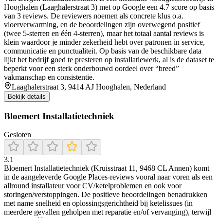
Hooghalen (Laaghalerstraat 3) met op Google een 4.7 score op basis
van 3 reviews. De reviewers noemen als concrete klus o.a.
vloerverwarming, en de beoordelingen zijn overwegend positief
(twee 5-sterren en één 4-sterren), maar het totaal aantal reviews is
klein waardoor je minder zekerheid hebt over patronen in service,
communicatie en punctualiteit. Op basis van de beschikbare data
lijkt het bedrijf goed te presteren op installatiewerk, al is de dataset te
beperkt voor een sterk onderbouwd oordeel over “breed”
vakmanschap en consistentie.
Laaghalerstraat 3, 9414 AJ Hooghalen, Nederland
Bekijk details
Bloemert Installatietechniek
Gesloten
3.1
Bloemert Installatietechniek (Kruisstraat 11, 9468 CL Annen) komt
in de aangeleverde Google Places-reviews vooral naar voren als een
allround installateur voor CV/ketelproblemen en ook voor
storingen/verstoppingen. De positieve beoordelingen benadrukken
met name snelheid en oplossingsgerichtheid bij ketelissues (in
meerdere gevallen geholpen met reparatie en/of vervanging), terwijl