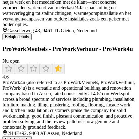
netjes werk en het meedenken met de klant—met concrete
voorbeelden variërend van meterkast/3-fase aansluiting en
waterverlegging tot stalinrichtingen, warmtepompinstallatie en het
vervangen/aanpassen van oudere installaties zoals een geiser met
boiler-opties.
Gasselterweg 43, 9461 TL Gieten, Nederland
Bekijk details
ProWorkMeubels - ProWorkVerhuur - ProWork4u
Nu open
4.6
ProWork4u (also referred to as ProWorkMeubels, ProWorkVerhuur,
ProWork4u) is a versatile and operational building and renovation
company based in Assen, rated consistently at 4.6/5 on Werkspot
across a broad spectrum of services including plumbing, installation,
furniture making, tiling, plastering, roofing, flooring, façade work,
and kitchen installation; customers praise the company for solid
workmanship, good finish, pleasant communication, and proactive
problem-solving, and the review patterns show genuine and
contextually grounded feedback.
2H4F+92, 9403 AT Assen, Nederland