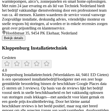
warmtepompen, airco’s, zonnepanelen en smart home-oplossingen.
Met ruim 24 jaar ervaring en als lid van Techniek Nederland biedt
het bedrijf vakkundige dienstverlening door een professioneel team
van ca. 40 mensen. Klanten waarderen de service vooral vanwege
Zorgvuldige installatie, deskundig advies, vriendelijke monteur en
snelle respons bij storingen, al worden er in enkele recensies zorgen
geuit over prijsstelling en klantenservice.
Hoofdstraat 35, 9454 PK Ekehaar, Nederland
Bekijk details
Kloppenburg Installatietechniek
Gesloten
4.0
Kloppenburg Installatietechniek (Woerdakkers 44, 9461 ED Gieten)
is een operationeel installatiebedrijf/loodgieter met een zeer hoge
gemiddelde beoordeling binnen de beschikbare Google Places data
(5 sterren uit 3 reviews). Op basis van de reviews lijkt het bedrijf
vooral sterk in snelle beschikbaarheid en het vakkundig oplossen
van storingen zoals lekkages—met aandacht voor klant gemak en
een goede prijs-kwaliteitbeleving. Door het kleine aantal
beschikbare reviews is het beeld positief, maar nog niet breed
genoeg om alle aspecten (range aan werkzaamheden, doorlooptijden