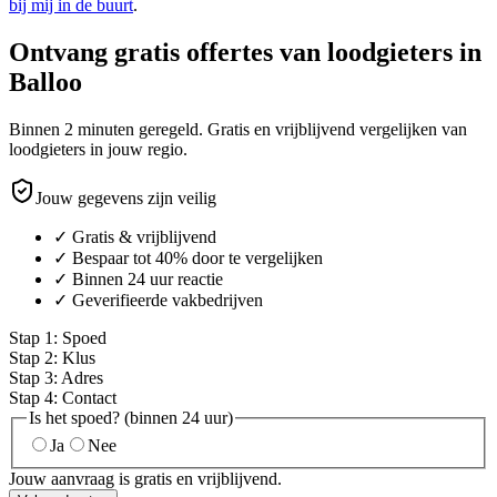
bij mij in de buurt
.
Ontvang gratis offertes van loodgieters in
Balloo
Binnen 2 minuten geregeld. Gratis en vrijblijvend vergelijken van
loodgieters in jouw regio.
Jouw gegevens zijn veilig
✓ Gratis & vrijblijvend
✓ Bespaar tot 40% door te vergelijken
✓ Binnen 24 uur reactie
✓ Geverifieerde vakbedrijven
Stap
1
:
Spoed
Stap
2
:
Klus
Stap
3
:
Adres
Stap
4
:
Contact
Is het spoed? (binnen 24 uur)
Ja
Nee
Jouw aanvraag is gratis en vrijblijvend.