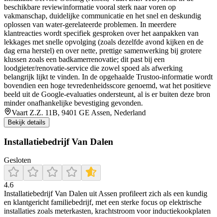
beschikbare reviewinformatie vooral sterk naar voren op
vakmanschap, duidelijke communicatie en het snel en deskundig
oplossen van water-gerelateerde problemen. In meerdere
klantreacties wordt specifiek gesproken over het aanpakken van
lekkages met snelle opvolging (zoals dezelfde avond kijken en de
dag erna herstel) en over nette, prettige samenwerking bij grotere
klussen zoals een badkamerrenovatie; dit past bij een
loodgieter/renovatie-service die zowel spoed als afwerking
belangrijk lijkt te vinden. In de opgehaalde Trustoo-informatie wordt
bovendien een hoge tevredenheidsscore genoemd, wat het positieve
beeld uit de Google-evaluaties ondersteunt, al is er buiten deze bron
minder onafhankelijke bevestiging gevonden.
Vaart Z.Z. 11B, 9401 GE Assen, Nederland
Bekijk details
Installatiebedrijf Van Dalen
Gesloten
4.6
Installatiebedrijf Van Dalen uit Assen profileert zich als een kundig
en klantgericht familiebedrijf, met een sterke focus op elektrische
installaties zoals meterkasten, krachtstroom voor inductiekookplaten