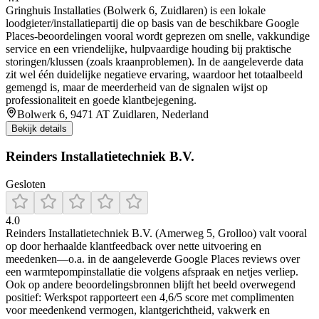
Gringhuis Installaties (Bolwerk 6, Zuidlaren) is een lokale
loodgieter/installatiepartij die op basis van de beschikbare Google
Places-beoordelingen vooral wordt geprezen om snelle, vakkundige
service en een vriendelijke, hulpvaardige houding bij praktische
storingen/klussen (zoals kraanproblemen). In de aangeleverde data
zit wel één duidelijke negatieve ervaring, waardoor het totaalbeeld
gemengd is, maar de meerderheid van de signalen wijst op
professionaliteit en goede klantbejegening.
Bolwerk 6, 9471 AT Zuidlaren, Nederland
Bekijk details
Reinders Installatietechniek B.V.
Gesloten
4.0
Reinders Installatietechniek B.V. (Amerweg 5, Grolloo) valt vooral
op door herhaalde klantfeedback over nette uitvoering en
meedenken—o.a. in de aangeleverde Google Places reviews over
een warmtepompinstallatie die volgens afspraak en netjes verliep.
Ook op andere beoordelingsbronnen blijft het beeld overwegend
positief: Werkspot rapporteert een 4,6/5 score met complimenten
voor meedenkend vermogen, klantgerichtheid, vakwerk en