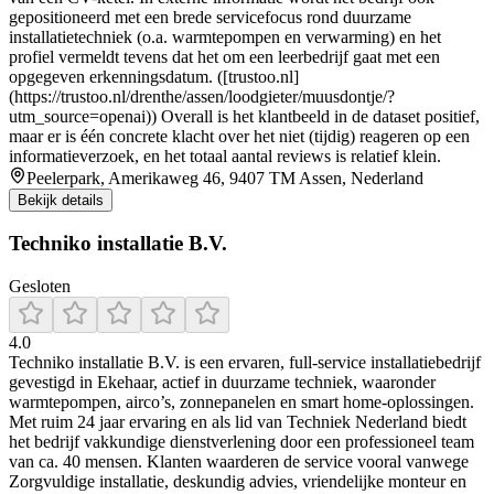
gepositioneerd met een brede servicefocus rond duurzame
installatietechniek (o.a. warmtepompen en verwarming) en het
profiel vermeldt tevens dat het om een leerbedrijf gaat met een
opgegeven erkenningsdatum. ([trustoo.nl]
(https://trustoo.nl/drenthe/assen/loodgieter/muusdontje/?
utm_source=openai)) Overall is het klantbeeld in de dataset positief,
maar er is één concrete klacht over het niet (tijdig) reageren op een
informatieverzoek, en het totaal aantal reviews is relatief klein.
Peelerpark, Amerikaweg 46, 9407 TM Assen, Nederland
Bekijk details
Techniko installatie B.V.
Gesloten
4.0
Techniko installatie B.V. is een ervaren, full-service installatiebedrijf
gevestigd in Ekehaar, actief in duurzame techniek, waaronder
warmtepompen, airco’s, zonnepanelen en smart home-oplossingen.
Met ruim 24 jaar ervaring en als lid van Techniek Nederland biedt
het bedrijf vakkundige dienstverlening door een professioneel team
van ca. 40 mensen. Klanten waarderen de service vooral vanwege
Zorgvuldige installatie, deskundig advies, vriendelijke monteur en