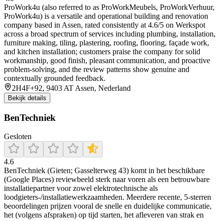
ProWork4u (also referred to as ProWorkMeubels, ProWorkVerhuur,
ProWork4u) is a versatile and operational building and renovation
company based in Assen, rated consistently at 4.6/5 on Werkspot
across a broad spectrum of services including plumbing, installation,
furniture making, tiling, plastering, roofing, flooring, façade work,
and kitchen installation; customers praise the company for solid
workmanship, good finish, pleasant communication, and proactive
problem-solving, and the review patterns show genuine and
contextually grounded feedback.
2H4F+92, 9403 AT Assen, Nederland
Bekijk details
BenTechniek
Gesloten
4.6
BenTechniek (Gieten; Gasselterweg 43) komt in het beschikbare
(Google Places) reviewbeeld sterk naar voren als een betrouwbare
installatiepartner voor zowel elektrotechnische als
loodgieters-/installatiewerkzaamheden. Meerdere recente, 5-sterren
beoordelingen prijzen vooral de snelle en duidelijke communicatie,
het (volgens afspraken) op tijd starten, het afleveren van strak en