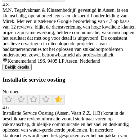
4.8
M.N. Tegelvakman & Klussenbedrijf, gevestigd in Assen, is een
kleinschalig, operationeel tegel- en klusbedrijf onder leiding van
Mirek. Met een uitstekende Google-beoordeling van 4.7 op basis
van 12 reviews, blijkt de dienstverlening van hoge kwaliteit: klanten
prijzen zijn samenwerking, heldere communicatie, vakmanschap en
het resultaat dat met oog voor detail is uitgevoerd. De consistent
positieve ervaringen in uiteenlopende projecten – van
badkamerrenovaties tot het oplossen van stukadoorproblemen –
onderstrepen zowel betrouwbaarheid als professionaliteit.
Kennemerland 196, 9405 LP Assen, Nederland
Bekijk details
Installatie service oosting
Nu open
4.6
Installatie Service Oosting (Assen, Vaart Z.Z. 11B) komt in de
beschikbare reviewinformatie vooral sterk naar voren op
vakmanschap, duidelijke communicatie en het snel en deskundig
oplossen van water-gerelateerde problemen. In meerdere
klantreacties wordt specifiek gesproken over het aanpakken van