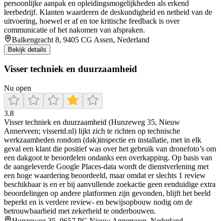
persoonlijke aanpak en opleidingsmogelijkheden als erkend
leerbedrijf. Klanten waarderen de deskundigheid en netheid van de
uitvoering, hoewel er af en toe kritische feedback is over
communicatie of het nakomen van afspraken.
Balkengracht 8, 9405 CG Assen, Nederland
Bekijk details
Visser techniek en duurzaamheid
Nu open
3.8
Visser techniek en duurzaamheid (Hunzeweg 35, Nieuw
Annerveen; vissertd.nl) lijkt zich te richten op technische
werkzaamheden rondom (dak)inspectie en installatie, met in elk
geval een klant die positief was over het gebruik van dronefoto’s om
een dakgoot te beoordelen ondanks een overkapping. Op basis van
de aangeleverde Google Places-data wordt de dienstverlening met
een hoge waardering beoordeeld, maar omdat er slechts 1 review
beschikbaar is en er bij aanvullende zoekactie geen eenduidige extra
beoordelingen op andere platformen zijn gevonden, blijft het beeld
beperkt en is verdere review- en bewijsopbouw nodig om de
betrouwbaarheid met zekerheid te onderbouwen.
Hunzeweg 35, 9657 PC Nieuw Annerveen, Nederland