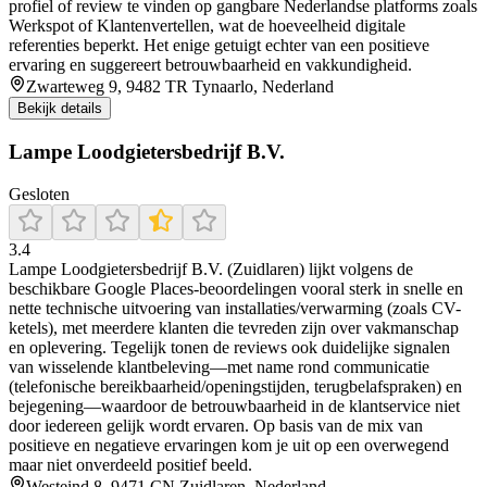
profiel of review te vinden op gangbare Nederlandse platforms zoals
Werkspot of Klantenvertellen, wat de hoeveelheid digitale
referenties beperkt. Het enige getuigt echter van een positieve
ervaring en suggereert betrouwbaarheid en vakkundigheid.
Zwarteweg 9, 9482 TR Tynaarlo, Nederland
Bekijk details
Lampe Loodgietersbedrijf B.V.
Gesloten
3.4
Lampe Loodgietersbedrijf B.V. (Zuidlaren) lijkt volgens de
beschikbare Google Places-beoordelingen vooral sterk in snelle en
nette technische uitvoering van installaties/verwarming (zoals CV-
ketels), met meerdere klanten die tevreden zijn over vakmanschap
en oplevering. Tegelijk tonen de reviews ook duidelijke signalen
van wisselende klantbeleving—met name rond communicatie
(telefonische bereikbaarheid/openingstijden, terugbelafspraken) en
bejegening—waardoor de betrouwbaarheid in de klantservice niet
door iedereen gelijk wordt ervaren. Op basis van de mix van
positieve en negatieve ervaringen kom je uit op een overwegend
maar niet onverdeeld positief beeld.
Westeind 8, 9471 CN Zuidlaren, Nederland