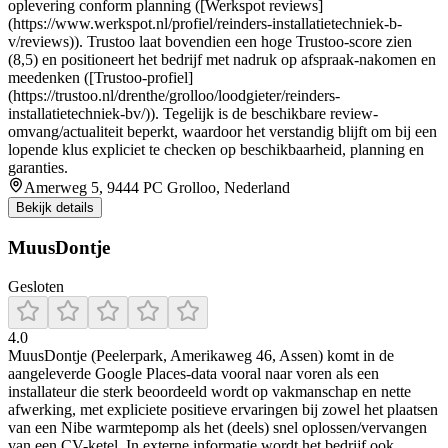
oplevering conform planning ([Werkspot reviews]
(https://www.werkspot.nl/profiel/reinders-installatietechniek-b-
v/reviews)). Trustoo laat bovendien een hoge Trustoo-score zien
(8,5) en positioneert het bedrijf met nadruk op afspraak-nakomen en
meedenken ([Trustoo-profiel]
(https://trustoo.nl/drenthe/grolloo/loodgieter/reinders-
installatietechniek-bv/)). Tegelijk is de beschikbare review-
omvang/actualiteit beperkt, waardoor het verstandig blijft om bij een
lopende klus expliciet te checken op beschikbaarheid, planning en
garanties.
Amerweg 5, 9444 PC Grolloo, Nederland
Bekijk details
MuusDontje
Gesloten
4.0
MuusDontje (Peelerpark, Amerikaweg 46, Assen) komt in de
aangeleverde Google Places-data vooral naar voren als een
installateur die sterk beoordeeld wordt op vakmanschap en nette
afwerking, met expliciete positieve ervaringen bij zowel het plaatsen
van een Nibe warmtepomp als het (deels) snel oplossen/vervangen
van een CV-ketel. In externe informatie wordt het bedrijf ook