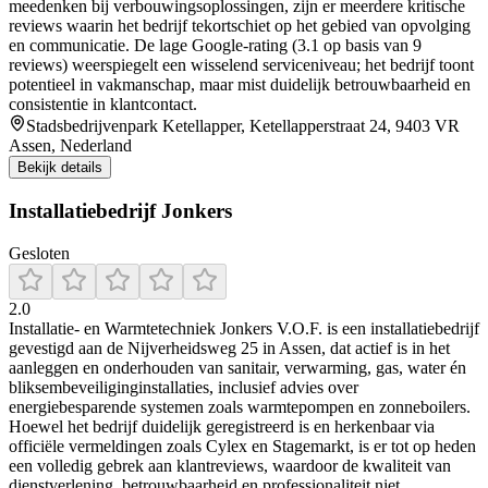
meedenken bij verbouwingsoplossingen, zijn er meerdere kritische
reviews waarin het bedrijf tekortschiet op het gebied van opvolging
en communicatie. De lage Google-rating (3.1 op basis van 9
reviews) weerspiegelt een wisselend serviceniveau; het bedrijf toont
potentieel in vakmanschap, maar mist duidelijk betrouwbaarheid en
consistentie in klantcontact.
Stadsbedrijvenpark Ketellapper, Ketellapperstraat 24, 9403 VR
Assen, Nederland
Bekijk details
Installatiebedrijf Jonkers
Gesloten
2.0
Installatie- en Warmtetechniek Jonkers V.O.F. is een installatiebedrijf
gevestigd aan de Nijverheidsweg 25 in Assen, dat actief is in het
aanleggen en onderhouden van sanitair, verwarming, gas, water én
bliksembeveiliginginstallaties, inclusief advies over
energiebesparende systemen zoals warmtepompen en zonneboilers.
Hoewel het bedrijf duidelijk geregistreerd is en herkenbaar via
officiële vermeldingen zoals Cylex en Stagemarkt, is er tot op heden
een volledig gebrek aan klantreviews, waardoor de kwaliteit van
dienstverlening, betrouwbaarheid en professionaliteit niet