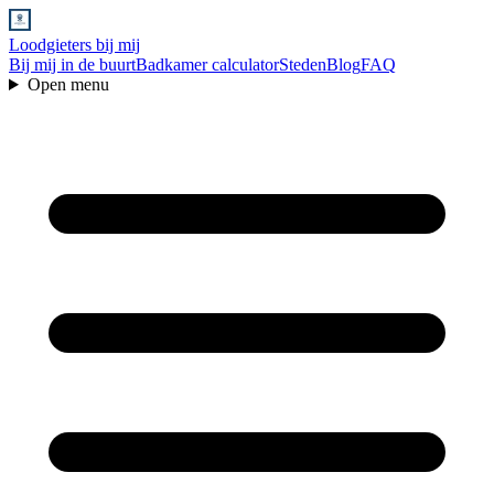
Loodgieters bij mij
Bij mij in de buurt
Badkamer calculator
Steden
Blog
FAQ
Open menu