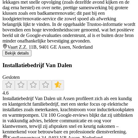
lekkages met snelle opvolging (zoals dezelfde avond kijken en de
dag erna herstel) en over nette, prettige samenwerking bij grotere
klussen zoals een badkamerrenovatie; dit past bij een
loodgieter/renovatie-service die zowel spoed als afwerking
belangrijk lijkt te vinden. In de opgehaalde Trustoo-informatie wordt
bovendien een hoge tevredenheidsscore genoemd, wat het positieve
beeld uit de Google-evaluaties ondersteunt, al is er buiten deze bron
minder onafhankelijke bevestiging gevonden.
Vaart Z.Z. 11B, 9401 GE Assen, Nederland
Bekijk details
Installatiebedrijf Van Dalen
Gesloten
4.6
Installatiebedrijf Van Dalen uit Assen profileert zich als een kundig
en klantgericht familiebedrijf, met een sterke focus op elektrische
installaties zoals meterkasten, krachtstroom voor inductiekookplaten
en warmtepompen. Uit 100 Google‑reviews blijkt dat zij uitblinken
in vakkundig advies, heldere communicatie en oog voor
klantwensen, terwijl zij afspraken snel en keurig nakomen –
kenmerkend voor betrouwbare en professionele dienstverlening.
Ketellapperstraat 34, 9403 VR Assen, Nederland