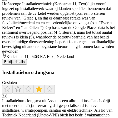
Hofsteenge Installatietechniek (Kerkstraat 11, Eext) lijkt vooral
ingezet op installatiewerk waarbij klanten specifiek benoemen dat
problemen aan de cv-ketel werden opgelost (o.a. een 5-sterren
review van “Greet”), en dat er daarnaast sprake was van
flexibiliteit/meedenken en een vriendelijke ontvangst (o.a. “Everina
Keizer” en “Jan Ottens”). Op basis van de Google Places data is het
sentiment overwegend positief (4–5 sterren), maar het totaal aantal
reviews is klein (5), waardoor de betrouwbaarheid van het beeld
over de huidige dienstverlening beperkt is en er geen onafhankelijke
bevestiging uit andere toegestane beoordelingsbronnen kon worden
gevonden.
Kerkstraat 11, 9463 RA Eext, Nederland
Bekijk details
Installatieburo Jongsma
Gesloten
3.8
Installatieburo Jongsma uit Assen is een allround installatiebedrijf
met meer dan 25 jaar ervaring dat gespecialiseerd is in cv-
installaties, warmtepompen, sanitair en elektrotechniek. Als lid van
Techniek Nederland (Uneto‑VNI) biedt het bedrijf vakmanschap,