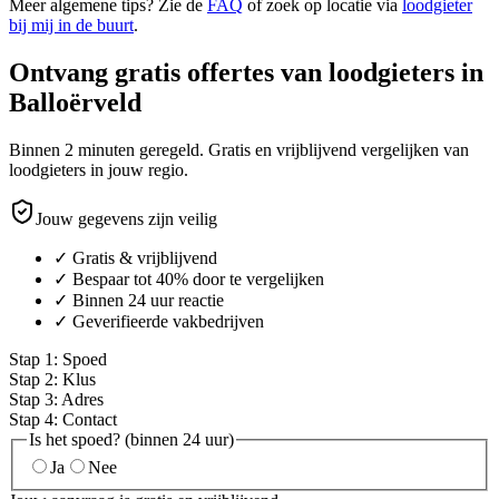
Meer algemene tips? Zie de
FAQ
of zoek op locatie via
loodgieter
bij mij in de buurt
.
Ontvang gratis offertes van loodgieters in
Balloërveld
Binnen 2 minuten geregeld. Gratis en vrijblijvend vergelijken van
loodgieters in jouw regio.
Jouw gegevens zijn veilig
✓ Gratis & vrijblijvend
✓ Bespaar tot 40% door te vergelijken
✓ Binnen 24 uur reactie
✓ Geverifieerde vakbedrijven
Stap
1
:
Spoed
Stap
2
:
Klus
Stap
3
:
Adres
Stap
4
:
Contact
Is het spoed? (binnen 24 uur)
Ja
Nee