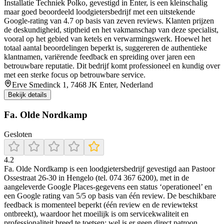
Installatie Techniek Polko, gevestigd in Enter, is een kleinschalig
maar goed beoordeeld loodgietersbedrijf met een uitstekende
Google-rating van 4.7 op basis van zeven reviews. Klanten prijzen
de deskundigheid, stiptheid en het vakmanschap van deze specialist,
vooral op het gebied van ketels en verwarmingswerk. Hoewel het
totaal aantal beoordelingen beperkt is, suggereren de authentieke
klantnamen, variërende feedback en spreiding over jaren een
betrouwbare reputatie. Dit bedrijf komt professioneel en kundig over
met een sterke focus op betrouwbare service.
Erve Smedinck 1, 7468 JK Enter, Nederland
Bekijk details
Fa. Olde Nordkamp
Gesloten
4.2
Fa. Olde Nordkamp is een loodgietersbedrijf gevestigd aan Pastoor
Ossestraat 26-30 in Hengelo (tel. 074 367 6200), met in de
aangeleverde Google Places-gegevens een status ‘operationeel’ en
een Google rating van 5/5 op basis van één review. De beschikbare
feedback is momenteel beperkt (één review en de reviewtekst
ontbreekt), waardoor het moeilijk is om servicekwaliteit en
professionaliteit breed te toetsen; wel is er geen direct patroon