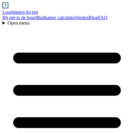
Loodgieters bij mij
Bij mij in de buurt
Badkamer calculator
Steden
Blog
FAQ
Open menu