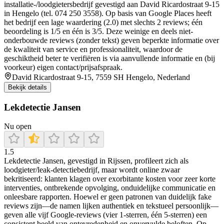
installatie-/loodgietersbedrijf gevestigd aan David Ricardostraat 9-15
in Hengelo (tel. 074 250 3558). Op basis van Google Places heeft
het bedrijf een lage waardering (2.0) met slechts 2 reviews; één
beoordeling is 1/5 en één is 3/5. Deze weinige en deels niet-
onderbouwde reviews (zonder tekst) geven beperkte informatie over
de kwaliteit van service en professionaliteit, waardoor de
geschiktheid beter te verifiëren is via aanvullende informatie en (bij
voorkeur) eigen contact/prijsafspraak.
David Ricardostraat 9-15, 7559 SH Hengelo, Nederland
Bekijk details
Lekdetectie Jansen
Nu open
1.5
Lekdetectie Jansen, gevestigd in Rijssen, profileert zich als
loodgieter/leak-detectiebedrijf, maar wordt online zwaar
bekritiseerd: klanten klagen over exorbitante kosten voor zeer korte
interventies, ontbrekende opvolging, onduidelijke communicatie en
onleesbare rapporten. Hoewel er geen patronen van duidelijk fake
reviews zijn—de namen lijken authentiek en tekstueel persoonlijk—
geven alle vijf Google-reviews (vier 1‑sterren, één 5‑sterren) een
consistent beeld van ontevredenheid en onvervulde beloften. Op