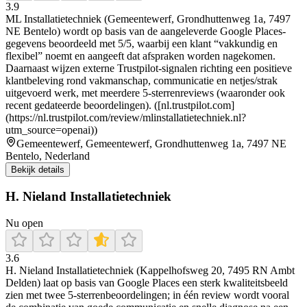
3.9
ML Installatietechniek (Gemeentewerf, Grondhuttenweg 1a, 7497
NE Bentelo) wordt op basis van de aangeleverde Google Places-
gegevens beoordeeld met 5/5, waarbij een klant “vakkundig en
flexibel” noemt en aangeeft dat afspraken worden nagekomen.
Daarnaast wijzen externe Trustpilot-signalen richting een positieve
klantbeleving rond vakmanschap, communicatie en netjes/strak
uitgevoerd werk, met meerdere 5-sterrenreviews (waaronder ook
recent gedateerde beoordelingen). ([nl.trustpilot.com]
(https://nl.trustpilot.com/review/mlinstallatietechniek.nl?
utm_source=openai))
Gemeentewerf, Gemeentewerf, Grondhuttenweg 1a, 7497 NE
Bentelo, Nederland
Bekijk details
H. Nieland Installatietechniek
Nu open
3.6
H. Nieland Installatietechniek (Kappelhofsweg 20, 7495 RN Ambt
Delden) laat op basis van Google Places een sterk kwaliteitsbeeld
zien met twee 5-sterrenbeoordelingen; in één review wordt vooral