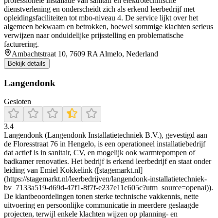
professionele installatie van sanitair en elektrotechnische
dienstverlening en onderscheidt zich als erkend leerbedrijf met
opleidingsfaciliteiten tot mbo-niveau 4. De service lijkt over het
algemeen bekwaam en betrokken, hoewel sommige klachten serieus
verwijzen naar onduidelijke prijsstelling en problematische
facturering.
Ambachtstraat 10, 7609 RA Almelo, Nederland
Bekijk details
Langendonk
Gesloten
3.4
Langendonk (Langendonk Installatietechniek B.V.), gevestigd aan
de Floresstraat 76 in Hengelo, is een operationeel installatiebedrijf
dat actief is in sanitair, CV, en mogelijk ook warmtepompen of
badkamer renovaties. Het bedrijf is erkend leerbedrijf en staat onder
leiding van Emiel Kokkelink ([stagemarkt.nl]
(https://stagemarkt.nl/leerbedrijven/langendonk-installatietechniek-
bv_7133a519-d69d-47f1-8f7f-e237e11c605c?utm_source=openai)).
De klantbeoordelingen tonen sterke technische vakkennis, nette
uitvoering en persoonlijke communicatie in meerdere geslaagde
projecten, terwijl enkele klachten wijzen op planning- en