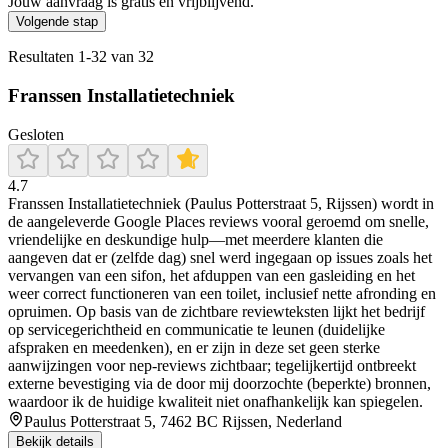
Jouw aanvraag is gratis en vrijblijvend.
Volgende stap
Resultaten
1
-
32
van
32
Franssen Installatietechniek
Gesloten
4.7
Franssen Installatietechniek (Paulus Potterstraat 5, Rijssen) wordt in
de aangeleverde Google Places reviews vooral geroemd om snelle,
vriendelijke en deskundige hulp—met meerdere klanten die
aangeven dat er (zelfde dag) snel werd ingegaan op issues zoals het
vervangen van een sifon, het afduppen van een gasleiding en het
weer correct functioneren van een toilet, inclusief nette afronding en
opruimen. Op basis van de zichtbare reviewteksten lijkt het bedrijf
op servicegerichtheid en communicatie te leunen (duidelijke
afspraken en meedenken), en er zijn in deze set geen sterke
aanwijzingen voor nep-reviews zichtbaar; tegelijkertijd ontbreekt
externe bevestiging via de door mij doorzochte (beperkte) bronnen,
waardoor ik de huidige kwaliteit niet onafhankelijk kan spiegelen.
Paulus Potterstraat 5, 7462 BC Rijssen, Nederland
Bekijk details