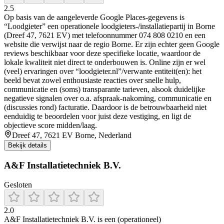
2.5
Op basis van de aangeleverde Google Places-gegevens is
“Loodgieter” een operationele loodgieters-/installatiepartij in Borne
(Dreef 47, 7621 EV) met telefoonnummer 074 808 0210 en een
website die verwijst naar de regio Borne. Er zijn echter geen Google
reviews beschikbaar voor deze specifieke locatie, waardoor de
lokale kwaliteit niet direct te onderbouwen is. Online zijn er wel
(veel) ervaringen over “loodgieter.nl”/verwante entiteit(en): het
beeld bevat zowel enthousiaste reacties over snelle hulp,
communicatie en (soms) transparante tarieven, alsook duidelijke
negatieve signalen over o.a. afspraak-nakoming, communicatie en
(discussies rond) facturatie. Daardoor is de betrouwbaarheid niet
eenduidig te beoordelen voor juist deze vestiging, en ligt de
objectieve score midden/laag.
Dreef 47, 7621 EV Borne, Nederland
Bekijk details
A&F Installatietechniek B.V.
Gesloten
2.0
A&F Installatietechniek B.V. is een (operationeel)