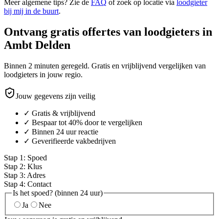
Meer algemene tips? Zie de
FAQ
of zoek op locatie via
loodgieter
bij mij in de buurt
.
Ontvang gratis offertes van loodgieters in
Ambt Delden
Binnen 2 minuten geregeld. Gratis en vrijblijvend vergelijken van
loodgieters in jouw regio.
Jouw gegevens zijn veilig
✓ Gratis & vrijblijvend
✓ Bespaar tot 40% door te vergelijken
✓ Binnen 24 uur reactie
✓ Geverifieerde vakbedrijven
Stap
1
:
Spoed
Stap
2
:
Klus
Stap
3
:
Adres
Stap
4
:
Contact
Is het spoed? (binnen 24 uur)
Ja
Nee