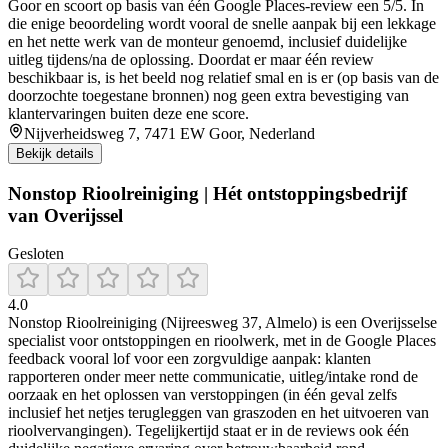
Goor en scoort op basis van één Google Places-review een 5/5. In
die enige beoordeling wordt vooral de snelle aanpak bij een lekkage
en het nette werk van de monteur genoemd, inclusief duidelijke
uitleg tijdens/na de oplossing. Doordat er maar één review
beschikbaar is, is het beeld nog relatief smal en is er (op basis van de
doorzochte toegestane bronnen) nog geen extra bevestiging van
klantervaringen buiten deze ene score.
Nijverheidsweg 7, 7471 EW Goor, Nederland
Bekijk details
Nonstop Rioolreiniging | Hét ontstoppingsbedrijf
van Overijssel
Gesloten
4.0
Nonstop Rioolreiniging (Nijreesweg 37, Almelo) is een Overijsselse
specialist voor ontstoppingen en rioolwerk, met in de Google Places
feedback vooral lof voor een zorgvuldige aanpak: klanten
rapporteren onder meer nette communicatie, uitleg/intake rond de
oorzaak en het oplossen van verstoppingen (in één geval zelfs
inclusief het netjes terugleggen van graszoden en het uitvoeren van
rioolvervangingen). Tegelijkertijd staat er in de reviews ook één