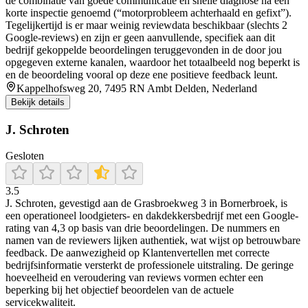
de combinatie van goede communicatie en snelle diagnose na een
korte inspectie genoemd (“motorprobleem achterhaald en gefixt”).
Tegelijkertijd is er maar weinig reviewdata beschikbaar (slechts 2
Google-reviews) en zijn er geen aanvullende, specifiek aan dit
bedrijf gekoppelde beoordelingen teruggevonden in de door jou
opgegeven externe kanalen, waardoor het totaalbeeld nog beperkt is
en de beoordeling vooral op deze ene positieve feedback leunt.
Kappelhofsweg 20, 7495 RN Ambt Delden, Nederland
Bekijk details
J. Schroten
Gesloten
3.5
J. Schroten, gevestigd aan de Grasbroekweg 3 in Bornerbroek, is
een operationeel loodgieters- en dakdekkersbedrijf met een Google-
rating van 4,3 op basis van drie beoordelingen. De nummers en
namen van de reviewers lijken authentiek, wat wijst op betrouwbare
feedback. De aanwezigheid op Klantenvertellen met correcte
bedrijfsinformatie versterkt de professionele uitstraling. De geringe
hoeveelheid en veroudering van reviews vormen echter een
beperking bij het objectief beoordelen van de actuele
servicekwaliteit.