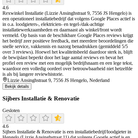
4.6
Rexwinkel Installatie (Lizzie Ansinghstraat 9, 7556 JS Hengelo) is
een operationeel installatiebedrijf dat volgens Google Places actief is
in o.a. loodgieters-, elektricien- en tegel-/dak-achtige
installatiewerkzaamheden en daarnaast als winkel/front wordt
vermeld. Op basis van de beschikbare Google Places reviews krijgt
het bedrijf zeer positieve feedback, met meerdere beoordelingen die
snelle service, vakkennis en nazorg benadrukken (gemiddeld 5/5
over 3 reviews). Hoewel het kwaliteitsbeeld daardoor sterk is, blijft
de bewijslast beperkt door het lage aantal reviews en bevat het
profiel een review met een mogelijk bedrijfsnaam en een lege tekst,
waardoor een volledig oordeel over betrouwbaarheid niet hetzelfde
is als bij langere reviewhistorie.
Lizzie Ansinghstraat 9, 7556 JS Hengelo, Nederland
Bekijk details
Sijbers Installatie & Renovatie
Gesloten
4.6
Sijbers Installatie & Renovatie is een installatiebedrijf/loodgieter in
Hengelo (Lizzie Ansinghstraat 11) dat volgens Google actief is en