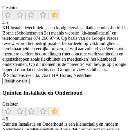
Gesloten
4.5
KH Installatietechniek is een loodgieters/installatietechniek-bedrijf in
Borne (Scholtensoven 3a) met als website `kh-installatie.nl` en
telefoonnummer 074 266 9749. Op basis van de Google Places
review wordt het bedrijf positief beoordeeld op vakkundigheid,
bereikbaarheid en eerlijke prijzen, terwijl aanvullend via Werkspot
meerdere eerdere beoordelingen (met concrete werkzaamheden en
eigenschappen zoals flexibiliteit en meedenken) het klantbeeld
ondersteunen. Op dit moment is de “breedte” van bewijs op Google
beperkt doordat er slechts één Google-review zichtbaar is.
Scholtensoven 3a, 7621 HA Borne, Nederland
Bekijk details
Quinten Installatie en Onderhoud
Gesloten
4.5
Quinten Installatie en Onderhoud is een kleinschalig en modern
Nederlands installatiebedrijf in Borne dat hoog scoort op service,