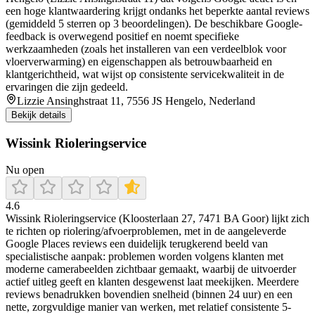
een hoge klantwaardering krijgt ondanks het beperkte aantal reviews
(gemiddeld 5 sterren op 3 beoordelingen). De beschikbare Google-
feedback is overwegend positief en noemt specifieke
werkzaamheden (zoals het installeren van een verdeelblok voor
vloerverwarming) en eigenschappen als betrouwbaarheid en
klantgerichtheid, wat wijst op consistente servicekwaliteit in de
ervaringen die zijn gedeeld.
Lizzie Ansinghstraat 11, 7556 JS Hengelo, Nederland
Bekijk details
Wissink Rioleringservice
Nu open
4.6
Wissink Rioleringservice (Kloosterlaan 27, 7471 BA Goor) lijkt zich
te richten op riolering/afvoerproblemen, met in de aangeleverde
Google Places reviews een duidelijk terugkerend beeld van
specialistische aanpak: problemen worden volgens klanten met
moderne camerabeelden zichtbaar gemaakt, waarbij de uitvoerder
actief uitleg geeft en klanten desgewenst laat meekijken. Meerdere
reviews benadrukken bovendien snelheid (binnen 24 uur) en een
nette, zorgvuldige manier van werken, met relatief consistente 5-