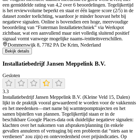
een gemiddelde rating van 4,2 over 6 beoordelingen. Tegelijkertijd
is het reviewvolume beperkt en staat er één lagere score (2/5) in de
dataset zonder toelichting, waardoor je minder houvast hebt bij
negatieve signalen. Online is bovendien een hoge, meervoudige
beoordeling van “Fraterman Installatietechniek” via Werkspot
zichtbaar, wat een aanvullend maar niet volledig sluitend positief
signaal vormt vanwege mogelijke naams-/entiteitsverschillen.
Dommerswijk 8, 7782 PA De Krim, Nederland
Bekijk details
Installatiebedrijf Jansen Meppelink B.V.
Gesloten
3.3
Installatiebedrijf Jansen Meppelink B.V. (Kleine Veld 15, Dalen)
lijkt in de praktijk vooral gewaardeerd te worden voor de vakkennis
en het meedenken—met name bij warmtepomptrajecten en het
samen bijstellen van plannen. Tegelijkertijd staan er in de
beschikbare Google Places-data ook duidelijke negatieve signalen:
klachten over het nakomen van afspraken/planning (in enkele
gevallen annuleren of vertraging bij een probleem dat “niets aan te
verdienen” zou zijn) en ontevredenheid over prijsindicaties. Op