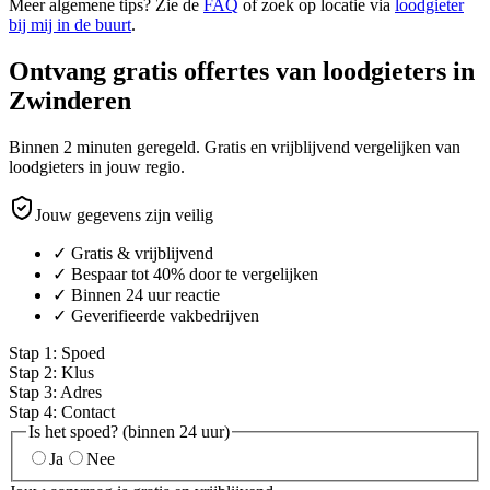
Meer algemene tips? Zie de
FAQ
of zoek op locatie via
loodgieter
bij mij in de buurt
.
Ontvang gratis offertes van loodgieters in
Zwinderen
Binnen 2 minuten geregeld. Gratis en vrijblijvend vergelijken van
loodgieters in jouw regio.
Jouw gegevens zijn veilig
✓ Gratis & vrijblijvend
✓ Bespaar tot 40% door te vergelijken
✓ Binnen 24 uur reactie
✓ Geverifieerde vakbedrijven
Stap
1
:
Spoed
Stap
2
:
Klus
Stap
3
:
Adres
Stap
4
:
Contact
Is het spoed? (binnen 24 uur)
Ja
Nee