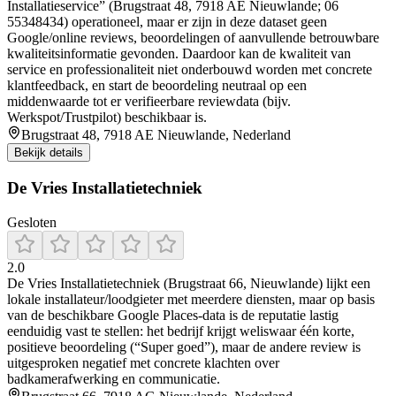
Installatieservice” (Brugstraat 48, 7918 AE Nieuwlande; 06
55348434) operationeel, maar er zijn in deze dataset geen
Google/online reviews, beoordelingen of aanvullende betrouwbare
kwaliteitsinformatie gevonden. Daardoor kan de kwaliteit van
service en professionaliteit niet onderbouwd worden met concrete
klantfeedback, en start de beoordeling neutraal op een
middenwaarde tot er verifieerbare reviewdata (bijv.
Werkspot/Trustpilot) beschikbaar is.
Brugstraat 48, 7918 AE Nieuwlande, Nederland
Bekijk details
De Vries Installatietechniek
Gesloten
2.0
De Vries Installatietechniek (Brugstraat 66, Nieuwlande) lijkt een
lokale installateur/loodgieter met meerdere diensten, maar op basis
van de beschikbare Google Places-data is de reputatie lastig
eenduidig vast te stellen: het bedrijf krijgt weliswaar één korte,
positieve beoordeling (“Super goed”), maar de andere review is
uitgesproken negatief met concrete klachten over
badkamerafwerking en communicatie.