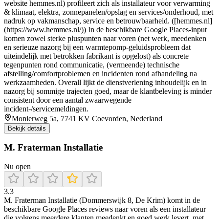
website hemmes.nl) profileert zich als installateur voor verwarming
& klimaat, elektra, zonnepanelen/opslag en services/onderhoud, met
nadruk op vakmanschap, service en betrouwbaarheid. ([hemmes.nl]
(https://www.hemmes.nl/)) In de beschikbare Google Places-input
komen zowel sterke pluspunten naar voren (net werk, meedenken
en serieuze nazorg bij een warmtepomp-geluidsprobleem dat
uiteindelijk met betrokken fabrikant is opgelost) als concrete
tegenpunten rond communicatie, (vermeende) technische
afstelling/comfortproblemen en incidenten rond afhandeling na
werkzaamheden. Overall lijkt de dienstverlening inhoudelijk en in
nazorg bij sommige trajecten goed, maar de klantbeleving is minder
consistent door een aantal zwaarwegende
incident-/servicemeldingen.
Monierweg 5a, 7741 KV Coevorden, Nederland
Bekijk details
M. Fraterman Installatie
Nu open
3.3
M. Fraterman Installatie (Dommerswijk 8, De Krim) komt in de
beschikbare Google Places reviews naar voren als een installateur
die volgens meerdere klanten meedenkt en goed werk levert, met