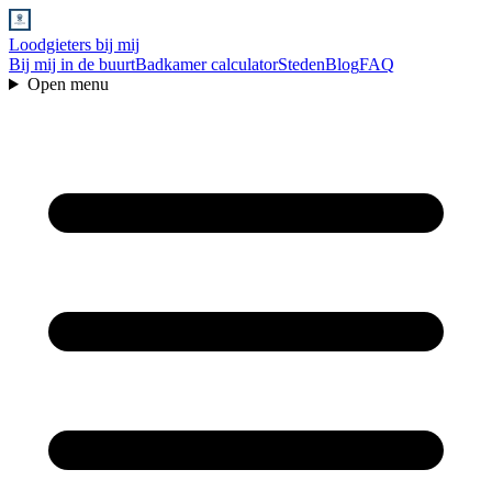
Loodgieters bij mij
Bij mij in de buurt
Badkamer calculator
Steden
Blog
FAQ
Open menu