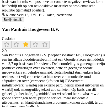
basis van het mix van positieve en concrete negatieve reviews komt
het bedrijf uit op een net-positieve maar niet onproblematische
reputatie (gematigd positief).
Kleine Veld 15, 7751 BG Dalen, Nederland
Bekijk details
Van Panhuis Hoogeveen B.V.
Gesloten
2.9
Van Panhuis Hoogeveen B.V. (Stephensonstraat 145, Hoogeveen) is
een installatie-/loodgietersbedrijf met een Google Places gemiddelde
van 3,7 op basis van 19 reviews. De beoordeling is gemengd: er zijn
positieve ervaringen over kwaliteit, nette en goedgeschoolde
medewerkers en behulpzaamheid. Tegelijkertijd staan enkele lage
reviews met vrij concrete klachten over communicatie rond
afspraken en over (vermeende) fouten bij CV/verwant
installatiewerk, waarbij een externe partij herstel moest uitvoeren en
waarbij ook nazorg/uitleg tekort zou schieten. Op basis van dit
geheel lijkt het bedrijf gemiddeld tot wisselend betrouwbaar: wie
goede ervaringen heeft, prijst de service, maar incidentele
uitvoerings- en klantbehandelingsproblemen komen duidelijk terug
in de negatieve feedback.