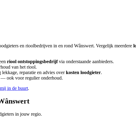
oodgieters en rioolbedrijven in en rond
Wânswert
. Vergelijk meerdere
l
een
riool ontstoppingsbedrijf
via onderstaande aanbieders.
rhoud van het riool.
lekkage, reparatie en advies over
kosten loodgieter
.
en — ook voor regulier onderhoud.
 mij in de buurt
.
Wânswert
gieters in jouw regio.