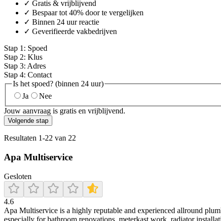
✓ Gratis & vrijblijvend
✓ Bespaar tot 40% door te vergelijken
✓ Binnen 24 uur reactie
✓ Geverifieerde vakbedrijven
Stap
1
:
Spoed
Stap
2
:
Klus
Stap
3
:
Adres
Stap
4
:
Contact
Is het spoed? (binnen 24 uur)
Ja
Nee
Jouw aanvraag is gratis en vrijblijvend.
Volgende stap
Resultaten
1
-
22
van
22
Apa Multiservice
Gesloten
4.6
Apa Multiservice is a highly reputable and experienced allround plumb
especially for bathroom renovations, meterkast work, radiator installa