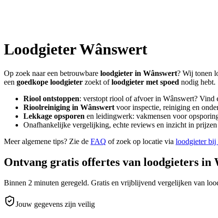
Loodgieter
Wânswert
Op zoek naar een betrouwbare
loodgieter in
Wânswert
? Wij tonen l
een
goedkope loodgieter
zoekt of
loodgieter met spoed
nodig hebt.
Riool ontstoppen
: verstopt riool of afvoer in
Wânswert
? Vind 
Rioolreiniging in
Wânswert
voor inspectie, reiniging en onde
Lekkage opsporen
en leidingwerk: vakmensen voor opsporing 
Onafhankelijke vergelijking, echte reviews en inzicht in prijz
Meer algemene tips? Zie de
FAQ
of zoek op locatie via
loodgieter bij
Ontvang gratis offertes van loodgieters in
Binnen 2 minuten geregeld. Gratis en vrijblijvend vergelijken van lood
Jouw gegevens zijn veilig