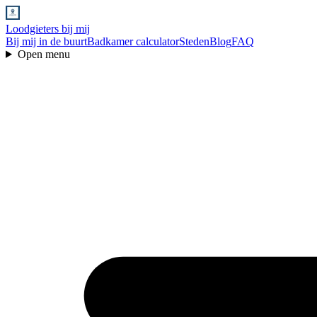
Loodgieters bij mij
Bij mij in de buurt
Badkamer calculator
Steden
Blog
FAQ
Open menu