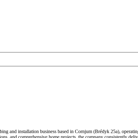
ing and installation business based in Cornjum (Brédyk 25a), operating
tions, and comprehensive home projects, the company consistently delive