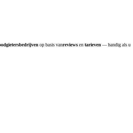
oodgietersbedrijven
op basis van
reviews
en
tarieven
— handig als u