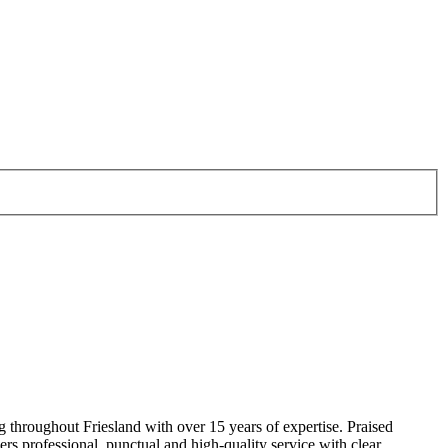
 throughout Friesland with over 15 years of expertise. Praised
rs professional, punctual and high-quality service with clear