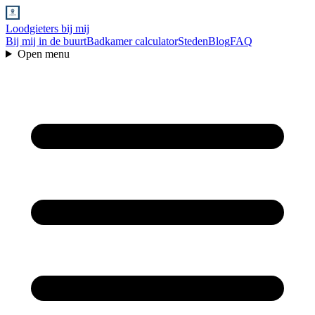
Loodgieters bij mij
Bij mij in de buurt
Badkamer calculator
Steden
Blog
FAQ
Open menu