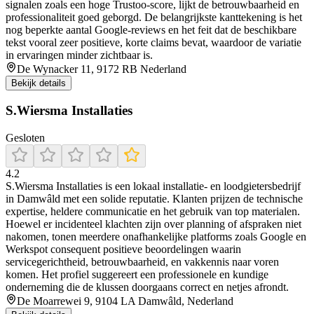
signalen zoals een hoge Trustoo-score, lijkt de betrouwbaarheid en
professionaliteit goed geborgd. De belangrijkste kanttekening is het
nog beperkte aantal Google-reviews en het feit dat de beschikbare
tekst vooral zeer positieve, korte claims bevat, waardoor de variatie
in ervaringen minder zichtbaar is.
De Wynacker 11, 9172 RB Nederland
Bekijk details
S.Wiersma Installaties
Gesloten
4.2
S.Wiersma Installaties is een lokaal installatie- en loodgietersbedrijf
in Damwâld met een solide reputatie. Klanten prijzen de technische
expertise, heldere communicatie en het gebruik van top materialen.
Hoewel er incidenteel klachten zijn over planning of afspraken niet
nakomen, tonen meerdere onafhankelijke platforms zoals Google en
Werkspot consequent positieve beoordelingen waarin
servicegerichtheid, betrouwbaarheid, en vakkennis naar voren
komen. Het profiel suggereert een professionele en kundige
onderneming die de klussen doorgaans correct en netjes afrondt.
De Moarrewei 9, 9104 LA Damwâld, Nederland