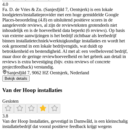
4.0
Fa. D. de Vries & Zn. (Sanjesfjild 7, Oentsjerk) is een lokale
loodgieters/installatieprovider met een hoge gemiddelde Google
Places-beoordeling (4.8) en uitsluitend positieve scores in de
aangeleverde reviews, al zijn de reviewteksten grotendeels niet
inhoudelijk en is de hoeveelheid data beperkt (6 reviews). Op basis
van externe aanwijzingen is het bedrijf zichtbaar als leerbedrijf
binnen installatietechniek/werktuigkundige installaties en wordt het
ook genoemd in een lokale bedrijvengids, wat duidt op
betrokkenheid en bestendigheid. Al met al: een veelbelovend bedrijf,
maar door de geringe reviewhoeveelheid en het gebrek aan detail in
reviews is extra bevestiging (bijv. extra reviews of concrete
projectfeedback) verstandig.
Sanjesfjild 7, 9062 HZ Oentsjerk, Nederland
Bekijk details
Van der Hoop installaties
Gesloten
3.8
Van der Hoop Installaties, gevestigd in Damwâld, is een kleinschalig
installatiebedrijf dat vooral positieve feedback krijgt wegens