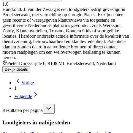
1.0
Hand.ond. J. van der Zwaag is een loodgietersbedrijf gevestigd in
Broeksterwald, met vermelding op Google Places. Er zijn echter
geen recente of weergegeven klantreviews via toegestane en
geverifieerde Nederlandse platforms gevonden, zoals Werkspot,
Zoofy, Klantenvertellen, Trustoo, Gouden Gids of soortgelijke
locaties. Hierdoor ontbreekt actuele informatie over de kwaliteit van
dienstverlening, betrouwbaarheid en klanttevredenheid. Potentiële
klanten zouden daarom aanvullende bronnen of direct contact
moeten raadplegen om een weloverwogen beslissing te kunnen
nemen.
Pieter Durksstrjitte 6, 9108 ML Broeksterwald, Nederland
Bekijk details
Vorige
1
Volgende
Resultaten per pagina
Loodgieters in nabije steden