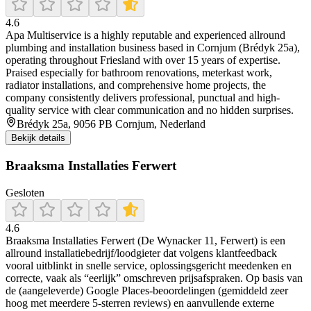
4.6
Apa Multiservice is a highly reputable and experienced allround
plumbing and installation business based in Cornjum (Brédyk 25a),
operating throughout Friesland with over 15 years of expertise.
Praised especially for bathroom renovations, meterkast work,
radiator installations, and comprehensive home projects, the
company consistently delivers professional, punctual and high-
quality service with clear communication and no hidden surprises.
Brédyk 25a, 9056 PB Cornjum, Nederland
Bekijk details
Braaksma Installaties Ferwert
Gesloten
4.6
Braaksma Installaties Ferwert (De Wynacker 11, Ferwert) is een
allround installatiebedrijf/loodgieter dat volgens klantfeedback
vooral uitblinkt in snelle service, oplossingsgericht meedenken en
correcte, vaak als “eerlijk” omschreven prijsafspraken. Op basis van
de (aangeleverde) Google Places-beoordelingen (gemiddeld zeer
hoog met meerdere 5-sterren reviews) en aanvullende externe