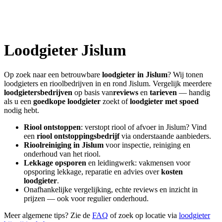
Loodgieter
Jislum
Op zoek naar een betrouwbare
loodgieter in
Jislum
? Wij tonen
loodgieters en rioolbedrijven in en rond
Jislum
. Vergelijk meerdere
loodgietersbedrijven
op basis van
reviews
en
tarieven
— handig
als u een
goedkope loodgieter
zoekt of
loodgieter met spoed
nodig hebt.
Riool ontstoppen
: verstopt riool of afvoer in
Jislum
? Vind
een
riool ontstoppingsbedrijf
via onderstaande aanbieders.
Rioolreiniging in
Jislum
voor inspectie, reiniging en
onderhoud van het riool.
Lekkage opsporen
en leidingwerk: vakmensen voor
opsporing lekkage, reparatie en advies over
kosten
loodgieter
.
Onafhankelijke vergelijking, echte reviews en inzicht in
prijzen — ook voor regulier onderhoud.
Meer algemene tips? Zie de
FAQ
of zoek op locatie via
loodgieter