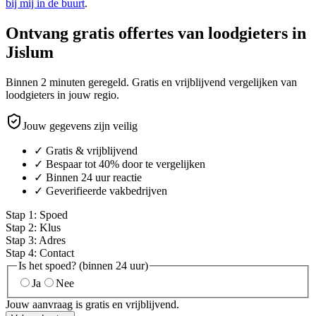
bij mij in de buurt
.
Ontvang gratis offertes van loodgieters in
Jislum
Binnen 2 minuten geregeld. Gratis en vrijblijvend vergelijken van
loodgieters in jouw regio.
Jouw gegevens zijn veilig
✓ Gratis & vrijblijvend
✓ Bespaar tot 40% door te vergelijken
✓ Binnen 24 uur reactie
✓ Geverifieerde vakbedrijven
Stap
1
:
Spoed
Stap
2
:
Klus
Stap
3
:
Adres
Stap
4
:
Contact
Is het spoed? (binnen 24 uur)
Ja
Nee
Jouw aanvraag is gratis en vrijblijvend.