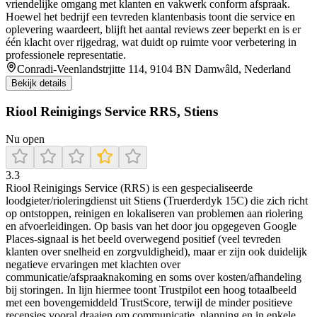
vriendelijke omgang met klanten en vakwerk conform afspraak.
Hoewel het bedrijf een tevreden klantenbasis toont die service en
oplevering waardeert, blijft het aantal reviews zeer beperkt en is er
één klacht over rijgedrag, wat duidt op ruimte voor verbetering in
professionele representatie.
Conradi-Veenlandstrjitte 114, 9104 BN Damwâld, Nederland
Bekijk details
Riool Reinigings Service RRS, Stiens
Nu open
3.3
Riool Reinigings Service (RRS) is een gespecialiseerde
loodgieter/rioleringdienst uit Stiens (Truerderdyk 15C) die zich richt
op ontstoppen, reinigen en lokaliseren van problemen aan riolering
en afvoerleidingen. Op basis van het door jou opgegeven Google
Places-signaal is het beeld overwegend positief (veel tevreden
klanten over snelheid en zorgvuldigheid), maar er zijn ook duidelijk
negatieve ervaringen met klachten over
communicatie/afspraaknakoming en soms over kosten/afhandeling
bij storingen. In lijn hiermee toont Trustpilot een hoog totaalbeeld
met een bovengemiddeld TrustScore, terwijl de minder positieve
recensies vooral draaien om communicatie, planning en in enkele