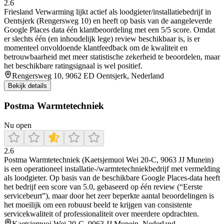
2.6
Friesland Verwarming lijkt actief als loodgieter/installatiebedrijf in
Oentsjerk (Rengersweg 10) en heeft op basis van de aangeleverde
Google Places data één klantbeoordeling met een 5/5 score. Omdat
er slechts één (en inhoudelijk lege) review beschikbaar is, is er
momenteel onvoldoende klantfeedback om de kwaliteit en
betrouwbaarheid met meer statistische zekerheid te beoordelen, maar
het beschikbare ratingsignaal is wel positief.
Rengersweg 10, 9062 ED Oentsjerk, Nederland
Bekijk details
Postma Warmtetechniek
Nu open
2.6
Postma Warmtetechniek (Kaetsjemuoi Wei 20-C, 9063 JJ Munein)
is een operationeel installatie-/warmtetechniekbedrijf met vermelding
als loodgieter. Op basis van de beschikbare Google Places-data heeft
het bedrijf een score van 5.0, gebaseerd op één review (“Eerste
servicebeurt”), maar door het zeer beperkte aantal beoordelingen is
het moeilijk om een robuust beeld te krijgen van consistente
servicekwaliteit of professionaliteit over meerdere opdrachten.
Kaetsjemuoi Wei 20-C, 9063 JJ Munein, Nederland