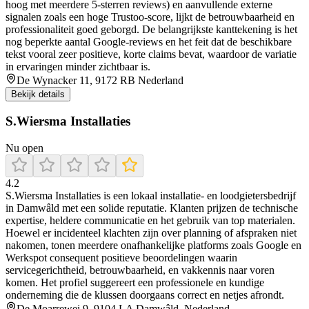
hoog met meerdere 5-sterren reviews) en aanvullende externe
signalen zoals een hoge Trustoo-score, lijkt de betrouwbaarheid en
professionaliteit goed geborgd. De belangrijkste kanttekening is het
nog beperkte aantal Google-reviews en het feit dat de beschikbare
tekst vooral zeer positieve, korte claims bevat, waardoor de variatie
in ervaringen minder zichtbaar is.
De Wynacker 11, 9172 RB Nederland
Bekijk details
S.Wiersma Installaties
Nu open
4.2
S.Wiersma Installaties is een lokaal installatie- en loodgietersbedrijf
in Damwâld met een solide reputatie. Klanten prijzen de technische
expertise, heldere communicatie en het gebruik van top materialen.
Hoewel er incidenteel klachten zijn over planning of afspraken niet
nakomen, tonen meerdere onafhankelijke platforms zoals Google en
Werkspot consequent positieve beoordelingen waarin
servicegerichtheid, betrouwbaarheid, en vakkennis naar voren
komen. Het profiel suggereert een professionele en kundige
onderneming die de klussen doorgaans correct en netjes afrondt.
De Moarrewei 9, 9104 LA Damwâld, Nederland