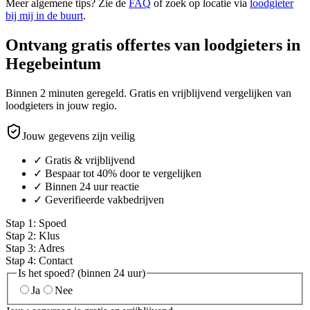
Meer algemene tips? Zie de
FAQ
of zoek op locatie via
loodgieter
bij mij in de buurt
.
Ontvang gratis offertes van loodgieters in
Hegebeintum
Binnen 2 minuten geregeld. Gratis en vrijblijvend vergelijken van
loodgieters in jouw regio.
Jouw gegevens zijn veilig
✓ Gratis & vrijblijvend
✓ Bespaar tot 40% door te vergelijken
✓ Binnen 24 uur reactie
✓ Geverifieerde vakbedrijven
Stap
1
:
Spoed
Stap
2
:
Klus
Stap
3
:
Adres
Stap
4
:
Contact
Is het spoed? (binnen 24 uur)
Ja
Nee