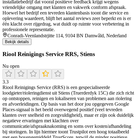
installatiebedrijf dat vooral positieve feedback krijgt wegens
vriendelijke omgang met klanten en vakwerk conform afspraak.
Hoewel het bedrijf een tevreden klantenbasis toont die service en
oplevering waardeert, blijft het aantal reviews zeer beperkt en is er
één klacht over rijgedrag, wat duidt op ruimte voor verbetering in
professionele representatie.
Conradi-Veenlandstrjitte 114, 9104 BN Damwâld, Nederland
Bekijk details
Riool Reinigings Service RRS, Stiens
Nu open
3.3
Riool Reinigings Service (RRS) is een gespecialiseerde
loodgieter/rioleringdienst uit Stiens (Truerderdyk 15C) die zich richt
op ontstoppen, reinigen en lokaliseren van problemen aan riolering
en afvoerleidingen. Op basis van het door jou opgegeven Google
Places-signaal is het beeld overwegend positief (veel tevreden
klanten over snelheid en zorgvuldigheid), maar er zijn ook duidelijk
negatieve ervaringen met klachten over
communicatie/afspraaknakoming en soms over kosten/afhandeling
bij storingen. In lijn hiermee toont Trustpilot een hoog totaalbeeld
met een bovengemiddeld TrustScore, terwijl de minder positieve