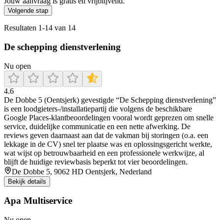
Jouw aanvraag is gratis en vrijblijvend.
Volgende stap
Resultaten
1
-
14
van
14
De schepping dienstverlening
Nu open
4.6
De Dobbe 5 (Oentsjerk) gevestigde “De Schepping dienstverlening”
is een loodgieters-/installatiepartij die volgens de beschikbare
Google Places-klantbeoordelingen vooral wordt geprezen om snelle
service, duidelijke communicatie en een nette afwerking. De
reviews geven daarnaast aan dat de vakman bij storingen (o.a. een
lekkage in de CV) snel ter plaatse was en oplossingsgericht werkte,
wat wijst op betrouwbaarheid en een professionele werkwijze, al
blijft de huidige reviewbasis beperkt tot vier beoordelingen.
De Dobbe 5, 9062 HD Oentsjerk, Nederland
Bekijk details
Apa Multiservice
Nu open