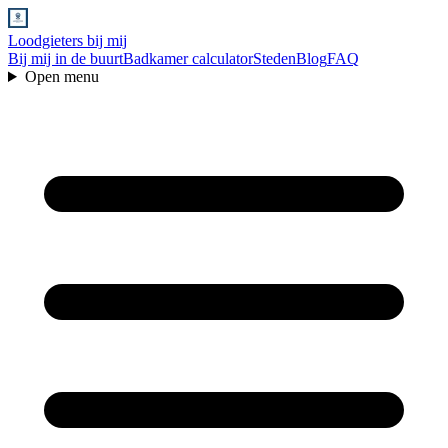
Loodgieters bij mij
Bij mij in de buurt
Badkamer calculator
Steden
Blog
FAQ
Open menu