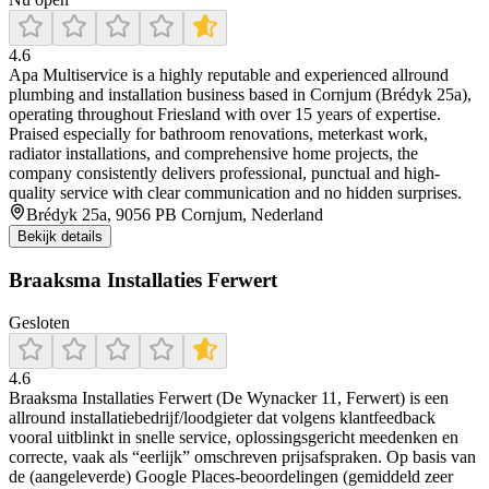
4.6
Apa Multiservice is a highly reputable and experienced allround
plumbing and installation business based in Cornjum (Brédyk 25a),
operating throughout Friesland with over 15 years of expertise.
Praised especially for bathroom renovations, meterkast work,
radiator installations, and comprehensive home projects, the
company consistently delivers professional, punctual and high-
quality service with clear communication and no hidden surprises.
Brédyk 25a, 9056 PB Cornjum, Nederland
Bekijk details
Braaksma Installaties Ferwert
Gesloten
4.6
Braaksma Installaties Ferwert (De Wynacker 11, Ferwert) is een
allround installatiebedrijf/loodgieter dat volgens klantfeedback
vooral uitblinkt in snelle service, oplossingsgericht meedenken en
correcte, vaak als “eerlijk” omschreven prijsafspraken. Op basis van
de (aangeleverde) Google Places-beoordelingen (gemiddeld zeer