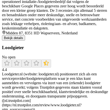
operationeel installatie-/loodgietersbedrijf dat volgens de
beschikbare Google Places gegevens zeer hoog wordt beoordeeld
door een kleine groep klanten. De 3 recensies zijn allemaal 5 sterren
en benadrukken onder meer deskundige, snelle en betrouwbare
service, met concrete voorbeelden van uitgevoerde werkzaamheden
zoals lekkage verhelpen, riolering/aan- en afvoer, badkamers,
keukeninstallatie en dakgoten.
Midden 87, 8351 HD Wapserveen, Nederland
Bekijk details
Loodgieter
Nu open
4.4
Loodgieter.nl (website: loodgieter.nl) positioneert zich als een
serviceprovider/loodgietersplatform waar je een klus kunt
aanmelden en vervolgens via inzet van een (erkende) loodgieter
wordt gewerkt; volgens Trustpilot-gegevens staan klanten vooral
positief over snelle beschikbaarheid, klantvriendelijke en deskundige
ondersteuning, en doorgaans transparante prijsopgaven.
([nl.trustpilot.com]
(https://nl.trustpilot.com/review/www.loodgieter.nl?
utm_source=openai))