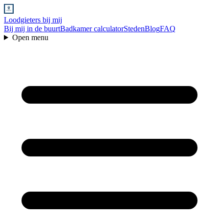
Loodgieters bij mij
Bij mij in de buurt
Badkamer calculator
Steden
Blog
FAQ
Open menu