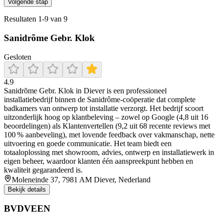
Volgende stap
Resultaten
1
-
9
van
9
Sanidrõme Gebr. Klok
Gesloten
4.9
Sanidrõme Gebr. Klok in Diever is een professioneel
installatiebedrijf binnen de Sanidrôme-coöperatie dat complete
badkamers van ontwerp tot installatie verzorgt. Het bedrijf scoort
uitzonderlijk hoog op klantbeleving – zowel op Google (4,8 uit 16
beoordelingen) als Klantenvertellen (9,2 uit 68 recente reviews met
100 % aanbeveling), met lovende feedback over vakmanschap, nette
uitvoering en goede communicatie. Het team biedt een
totaaloplossing met showroom, advies, ontwerp en installatiewerk in
eigen beheer, waardoor klanten één aanspreekpunt hebben en
kwaliteit gegarandeerd is.
Moleneinde 37, 7981 AM Diever, Nederland
Bekijk details
BVDVEEN