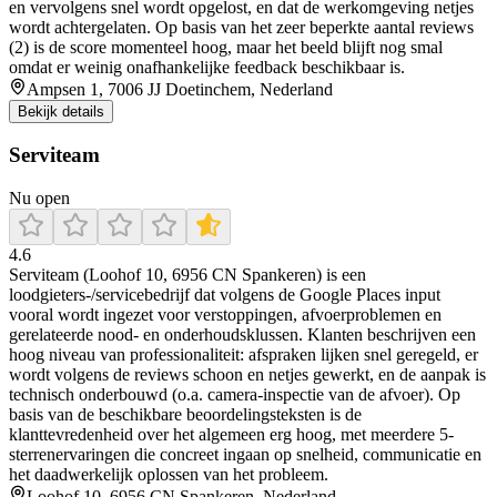
en vervolgens snel wordt opgelost, en dat de werkomgeving netjes
wordt achtergelaten. Op basis van het zeer beperkte aantal reviews
(2) is de score momenteel hoog, maar het beeld blijft nog smal
omdat er weinig onafhankelijke feedback beschikbaar is.
Ampsen 1, 7006 JJ Doetinchem, Nederland
Bekijk details
Serviteam
Nu open
4.6
Serviteam (Loohof 10, 6956 CN Spankeren) is een
loodgieters-/servicebedrijf dat volgens de Google Places input
vooral wordt ingezet voor verstoppingen, afvoerproblemen en
gerelateerde nood- en onderhoudsklussen. Klanten beschrijven een
hoog niveau van professionaliteit: afspraken lijken snel geregeld, er
wordt volgens de reviews schoon en netjes gewerkt, en de aanpak is
technisch onderbouwd (o.a. camera-inspectie van de afvoer). Op
basis van de beschikbare beoordelingsteksten is de
klanttevredenheid over het algemeen erg hoog, met meerdere 5-
sterrenervaringen die concreet ingaan op snelheid, communicatie en
het daadwerkelijk oplossen van het probleem.
Loohof 10, 6956 CN Spankeren, Nederland