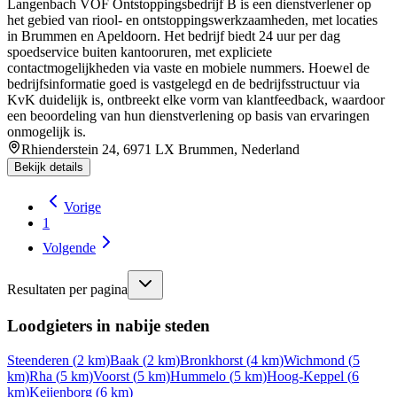
Langenbach VOF Ontstoppingsbedrijf B is een dienstverlener op
het gebied van riool- en ontstop­pings­werkzaamheden, met locaties
in Brummen en Apeldoorn. Het bedrijf biedt 24 uur per dag
spoedservice buiten kantooruren, met expliciete
contactmogelijkheden via vaste en mobiele nummers. Hoewel de
bedrijfsinformatie goed is vastgelegd en de bedrijfsstructuur via
KvK duidelijk is, ontbreekt elke vorm van klantfeedback, waardoor
een beoordeling van hun dienstverlening op basis van ervaringen
onmogelijk is.
Rhienderstein 24, 6971 LX Brummen, Nederland
Bekijk details
Vorige
1
Volgende
Resultaten per pagina
Loodgieters in nabije steden
Steenderen
(
2
km)
Baak
(
2
km)
Bronkhorst
(
4
km)
Wichmond
(
5
km)
Rha
(
5
km)
Voorst
(
5
km)
Hummelo
(
5
km)
Hoog-Keppel
(
6
km)
Keijenborg
(
6
km)