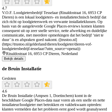
4.7
V.O.F. Loodgietersbedrijf Tesselaar (Rinaldostraat 16, 6953 CP
Dieren) is een lokaal loodgieters- en installatietechnisch bedrijf dat
zich richt op loodgieterswerk en verwante installatieklussen. Op
basis van de aangeleverde Google Places-reviews komen klanten
consequent uit op zeer snelle service, nette afwerking en duidelijke
communicatie, met meerdere opmerkingen dat het bedrijf ‘niet te
duur’ is en afspraken goed nakomt. ([trustoo.nl]
(https://trustoo.nl/gelderland/dieren/loodgieter/dieren-vof-
loodgietersbedrijf-tesselaar/?utm_source=openai))
Rinaldostraat 16, 6953 CP Dieren, Nederland
Bekijk details
de Bruin Installatie
Gesloten
4.6
De Bruin Installatie (Ampsen 1, Doetinchem) komt in de
beschikbare Google Places-data naar voren als een snelle en nette
installateur/loodgieter met betrokken en vakbekwaam optreden:
klanten vermelden dat het probleem eerst goed wordt geanalyseerd