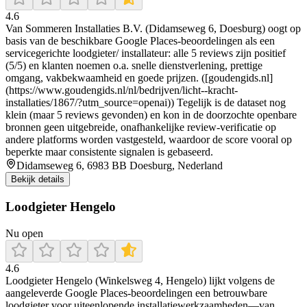
4.6
Van Sommeren Installaties B.V. (Didamseweg 6, Doesburg) oogt op
basis van de beschikbare Google Places-beoordelingen als een
servicegerichte loodgieter/ installateur: alle 5 reviews zijn positief
(5/5) en klanten noemen o.a. snelle dienstverlening, prettige
omgang, vakbekwaamheid en goede prijzen. ([goudengids.nl]
(https://www.goudengids.nl/nl/bedrijven/licht--kracht-
installaties/1867/?utm_source=openai)) Tegelijk is de dataset nog
klein (maar 5 reviews gevonden) en kon in de doorzochte openbare
bronnen geen uitgebreide, onafhankelijke review-verificatie op
andere platforms worden vastgesteld, waardoor de score vooral op
beperkte maar consistente signalen is gebaseerd.
Didamseweg 6, 6983 BB Doesburg, Nederland
Bekijk details
Loodgieter Hengelo
Nu open
4.6
Loodgieter Hengelo (Winkelsweg 4, Hengelo) lijkt volgens de
aangeleverde Google Places-beoordelingen een betrouwbare
loodgieter voor uiteenlopende installatiewerkzaamheden—van