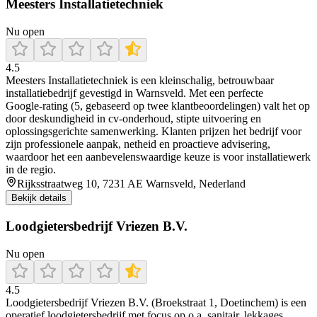
Meesters Installatietechniek
Nu open
4.5
Meesters Installatietechniek is een kleinschalig, betrouwbaar
installatiebedrijf gevestigd in Warnsveld. Met een perfecte
Google‑rating (5, gebaseerd op twee klantbeoordelingen) valt het op
door deskundigheid in cv‑onderhoud, stipte uitvoering en
oplossingsgerichte samenwerking. Klanten prijzen het bedrijf voor
zijn professionele aanpak, netheid en proactieve advisering,
waardoor het een aanbevelenswaardige keuze is voor installatiewerk
in de regio.
Rijksstraatweg 10, 7231 AE Warnsveld, Nederland
Bekijk details
Loodgietersbedrijf Vriezen B.V.
Nu open
4.5
Loodgietersbedrijf Vriezen B.V. (Broekstraat 1, Doetinchem) is een
operatief loodgietersbedrijf met focus op o.a. sanitair, lekkages,