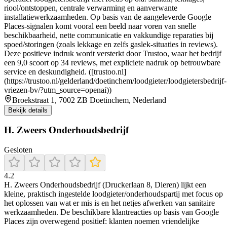
riool/ontstoppen, centrale verwarming en aanverwante
installatiewerkzaamheden. Op basis van de aangeleverde Google
Places-signalen komt vooral een beeld naar voren van snelle
beschikbaarheid, nette communicatie en vakkundige reparaties bij
spoed/storingen (zoals lekkage en zelfs gaslek-situaties in reviews).
Deze positieve indruk wordt versterkt door Trustoo, waar het bedrijf
een 9,0 scoort op 34 reviews, met expliciete nadruk op betrouwbare
service en deskundigheid. ([trustoo.nl]
(https://trustoo.nl/gelderland/doetinchem/loodgieter/loodgietersbedrijf-
vriezen-bv/?utm_source=openai))
Broekstraat 1, 7002 ZB Doetinchem, Nederland
Bekijk details
H. Zweers Onderhoudsbedrijf
Gesloten
4.2
H. Zweers Onderhoudsbedrijf (Druckerlaan 8, Dieren) lijkt een
kleine, praktisch ingestelde loodgieter/onderhoudspartij met focus op
het oplossen van wat er mis is en het netjes afwerken van sanitaire
werkzaamheden. De beschikbare klantreacties op basis van Google
Places zijn overwegend positief: klanten noemen vriendelijke