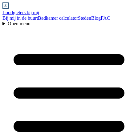
Loodgieters bij mij
Bij mij in de buurt
Badkamer calculator
Steden
Blog
FAQ
Open menu