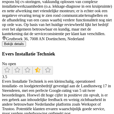
respons bij cv-storingen, vakkundig oplossen van complexe
installatiewerkzaamheden (o.a. lekkage-diagnose in een kruipruimte)
en nette afwerking met vriendelijke monteurs; er is echter ook een
negatieve ervaring terug te zien rond communicatie/terugbellen en
de afhandeling van een casus waarbij verdere functionaliteit nog niet
op orde was. Op basis van het huidige reviewbeeld lijkt het bedrijf
over het algemeen betrouwbaar en kundig, maar met de
kanttekening dat de serviceconsistentie per klant kan verschillen.
Grutbroek 36, 7008 AN Doetinchem, Nederland
Bekijk details
Evers Installatie Techniek
Nu open
3.5
Evers Installatie Techniek is een kleinschalig, operationeel
installatie- en loodgietersbedrijf gevestigd aan de Landlustweg 17 in
Steenderen, met een perfecte Google-rating van 5 uit twee
beoordelingen. Hoewel dit hoge cijfer in positieve zin opvalt, is er
een gebrek aan inhoudelijke feedback en weinig zichtbaarheid in
andere betrouwbare Nederlandse platforms zoals Werkspot of
Trustoo. Potentiële klanten ervaren waarschijnlijk goede service,
maar verdere onderbouwing ontbreekt nog.