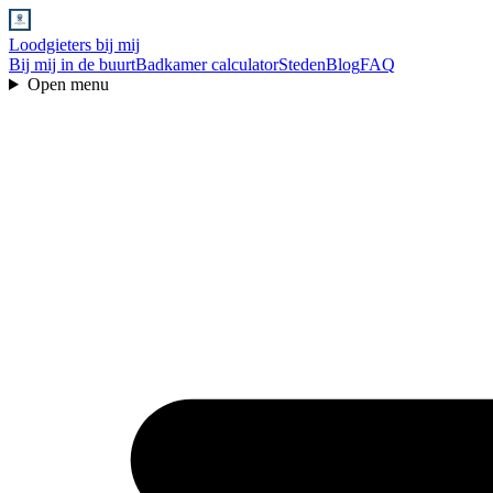
Loodgieters bij mij
Bij mij in de buurt
Badkamer calculator
Steden
Blog
FAQ
Open menu