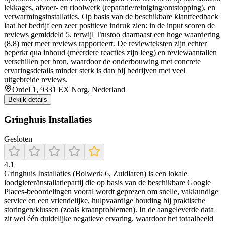
lekkages, afvoer- en rioolwerk (reparatie/reiniging/ontstopping), en
verwarmingsinstallaties. Op basis van de beschikbare klantfeedback
laat het bedrijf een zeer positieve indruk zien: in de input scoren de
reviews gemiddeld 5, terwijl Trustoo daarnaast een hoge waardering
(8,8) met meer reviews rapporteert. De reviewteksten zijn echter
beperkt qua inhoud (meerdere reacties zijn leeg) en reviewaantallen
verschillen per bron, waardoor de onderbouwing met concrete
ervaringsdetails minder sterk is dan bij bedrijven met veel
uitgebreide reviews.
Ordel 1, 9331 EX Norg, Nederland
Bekijk details
Gringhuis Installaties
Gesloten
4.1
Gringhuis Installaties (Bolwerk 6, Zuidlaren) is een lokale
loodgieter/installatiepartij die op basis van de beschikbare Google
Places-beoordelingen vooral wordt geprezen om snelle, vakkundige
service en een vriendelijke, hulpvaardige houding bij praktische
storingen/klussen (zoals kraanproblemen). In de aangeleverde data
zit wel één duidelijke negatieve ervaring, waardoor het totaalbeeld