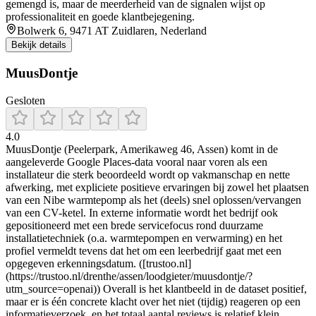
gemengd is, maar de meerderheid van de signalen wijst op
professionaliteit en goede klantbejegening.
Bolwerk 6, 9471 AT Zuidlaren, Nederland
Bekijk details
MuusDontje
Gesloten
4.0
MuusDontje (Peelerpark, Amerikaweg 46, Assen) komt in de
aangeleverde Google Places-data vooral naar voren als een
installateur die sterk beoordeeld wordt op vakmanschap en nette
afwerking, met expliciete positieve ervaringen bij zowel het plaatsen
van een Nibe warmtepomp als het (deels) snel oplossen/vervangen
van een CV-ketel. In externe informatie wordt het bedrijf ook
gepositioneerd met een brede servicefocus rond duurzame
installatietechniek (o.a. warmtepompen en verwarming) en het
profiel vermeldt tevens dat het om een leerbedrijf gaat met een
opgegeven erkenningsdatum. ([trustoo.nl]
(https://trustoo.nl/drenthe/assen/loodgieter/muusdontje/?
utm_source=openai)) Overall is het klantbeeld in de dataset positief,
maar er is één concrete klacht over het niet (tijdig) reageren op een
informatieverzoek, en het totaal aantal reviews is relatief klein.