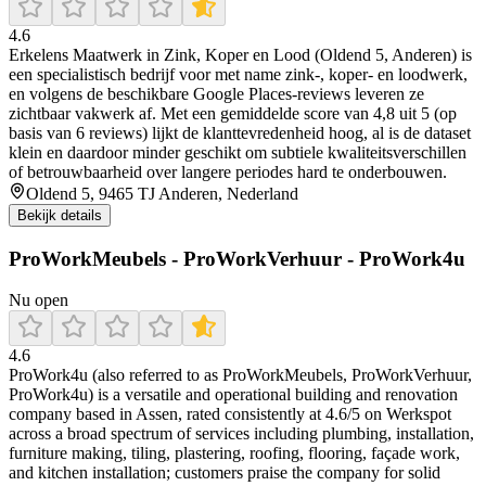
4.6
Erkelens Maatwerk in Zink, Koper en Lood (Oldend 5, Anderen) is
een specialistisch bedrijf voor met name zink-, koper- en loodwerk,
en volgens de beschikbare Google Places-reviews leveren ze
zichtbaar vakwerk af. Met een gemiddelde score van 4,8 uit 5 (op
basis van 6 reviews) lijkt de klanttevredenheid hoog, al is de dataset
klein en daardoor minder geschikt om subtiele kwaliteitsverschillen
of betrouwbaarheid over langere periodes hard te onderbouwen.
Oldend 5, 9465 TJ Anderen, Nederland
Bekijk details
ProWorkMeubels - ProWorkVerhuur - ProWork4u
Nu open
4.6
ProWork4u (also referred to as ProWorkMeubels, ProWorkVerhuur,
ProWork4u) is a versatile and operational building and renovation
company based in Assen, rated consistently at 4.6/5 on Werkspot
across a broad spectrum of services including plumbing, installation,
furniture making, tiling, plastering, roofing, flooring, façade work,
and kitchen installation; customers praise the company for solid