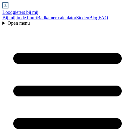
Loodgieters bij mij
Bij mij in de buurt
Badkamer calculator
Steden
Blog
FAQ
Open menu