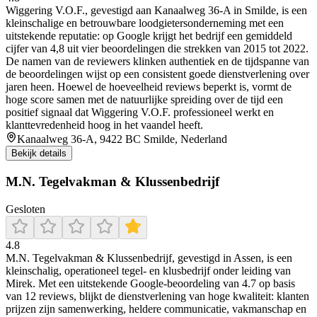
Wiggering V.O.F., gevestigd aan Kanaalweg 36‑A in Smilde, is een
kleinschalige en betrouwbare loodgietersonderneming met een
uitstekende reputatie: op Google krijgt het bedrijf een gemiddeld
cijfer van 4,8 uit vier beoordelingen die strekken van 2015 tot 2022.
De namen van de reviewers klinken authentiek en de tijdspanne van
de beoordelingen wijst op een consistent goede dienstverlening over
jaren heen. Hoewel de hoeveelheid reviews beperkt is, vormt de
hoge score samen met de natuurlijke spreiding over de tijd een
positief signaal dat Wiggering V.O.F. professioneel werkt en
klanttevredenheid hoog in het vaandel heeft.
Kanaalweg 36-A, 9422 BC Smilde, Nederland
Bekijk details
M.N. Tegelvakman & Klussenbedrijf
Gesloten
4.8
M.N. Tegelvakman & Klussenbedrijf, gevestigd in Assen, is een
kleinschalig, operationeel tegel- en klusbedrijf onder leiding van
Mirek. Met een uitstekende Google-beoordeling van 4.7 op basis
van 12 reviews, blijkt de dienstverlening van hoge kwaliteit: klanten
prijzen zijn samenwerking, heldere communicatie, vakmanschap en