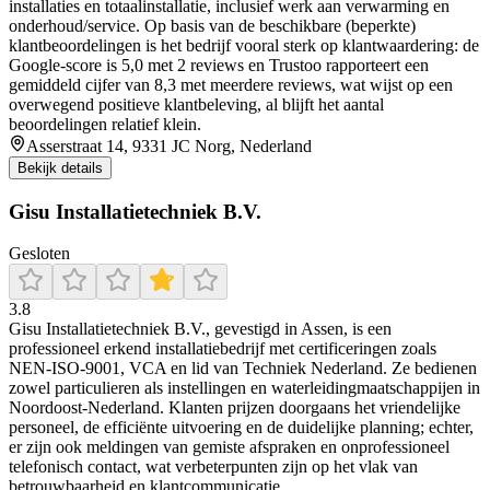
installaties en totaalinstallatie, inclusief werk aan verwarming en
onderhoud/service. Op basis van de beschikbare (beperkte)
klantbeoordelingen is het bedrijf vooral sterk op klantwaardering: de
Google-score is 5,0 met 2 reviews en Trustoo rapporteert een
gemiddeld cijfer van 8,3 met meerdere reviews, wat wijst op een
overwegend positieve klantbeleving, al blijft het aantal
beoordelingen relatief klein.
Asserstraat 14, 9331 JC Norg, Nederland
Bekijk details
Gisu Installatietechniek B.V.
Gesloten
3.8
Gisu Installatietechniek B.V., gevestigd in Assen, is een
professioneel erkend installatiebedrijf met certificeringen zoals
NEN‑ISO‑9001, VCA en lid van Techniek Nederland. Ze bedienen
zowel particulieren als instellingen en waterleidingmaatschappijen in
Noordoost-Nederland. Klanten prijzen doorgaans het vriendelijke
personeel, de efficiënte uitvoering en de duidelijke planning; echter,
er zijn ook meldingen van gemiste afspraken en onprofessioneel
telefonisch contact, wat verbeterpunten zijn op het vlak van
betrouwbaarheid en klantcommunicatie.