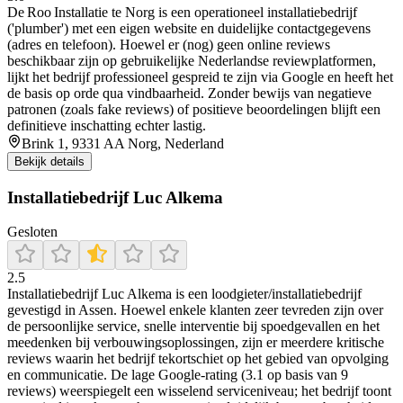
De Roo Installatie te Norg is een operationeel installatiebedrijf
('plumber') met een eigen website en duidelijke contactgegevens
(adres en telefoon). Hoewel er (nog) geen online reviews
beschikbaar zijn op gebruikelijke Nederlandse reviewplatformen,
lijkt het bedrijf professioneel gespreid te zijn via Google en heeft het
de basis op orde qua vindbaarheid. Zonder bewijs van negatieve
patronen (zoals fake reviews) of positieve beoordelingen blijft een
definitieve inschatting echter lastig.
Brink 1, 9331 AA Norg, Nederland
Bekijk details
Installatiebedrijf Luc Alkema
Gesloten
2.5
Installatiebedrijf Luc Alkema is een loodgieter/installatiebedrijf
gevestigd in Assen. Hoewel enkele klanten zeer tevreden zijn over
de persoonlijke service, snelle interventie bij spoedgevallen en het
meedenken bij verbouwingsoplossingen, zijn er meerdere kritische
reviews waarin het bedrijf tekortschiet op het gebied van opvolging
en communicatie. De lage Google-rating (3.1 op basis van 9
reviews) weerspiegelt een wisselend serviceniveau; het bedrijf toont