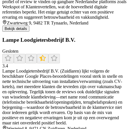
profiel of review te vinden op gangbare Nederlandse platforms zoals
Werkspot of Klantenvertellen, wat de hoeveelheid digitale
referenties beperkt. Het enige getuigt echter van een positieve
ervaring en suggereert betrouwbaarheid en vakkundigheid.
Zwarteweg 9, 9482 TR Tynaarlo, Nederland
Bekijk details
Lampe Loodgietersbedrijf B.V.
Gesloten
3.4
Lampe Loodgietersbedrijf B.V. (Zuidlaren) lijkt volgens de
beschikbare Google Places-beoordelingen vooral sterk in snelle en
nette technische uitvoering van installaties/verwarming (zoals CV-
ketels), met meerdere klanten die tevreden zijn over vakmanschap
en oplevering. Tegelijk tonen de reviews ook duidelijke signalen
van wisselende klantbeleving—met name rond communicatie
(telefonische bereikbaarheid/openingstijden, terugbelafspraken) en
bejegening—waardoor de betrouwbaarheid in de klantservice niet
door iedereen gelijk wordt ervaren. Op basis van de mix van
positieve en negatieve ervaringen kom je uit op een overwegend
maar niet onverdeeld positief beeld.
Westeind 8, 9471 CN Zuidlaren, Nederland