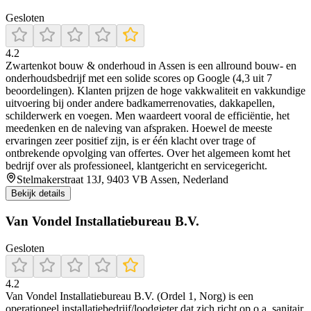
Gesloten
4.2
Zwartenkot bouw & onderhoud in Assen is een allround bouw- en
onderhoudsbedrijf met een solide scores op Google (4,3 uit 7
beoordelingen). Klanten prijzen de hoge vakkwaliteit en vakkundige
uitvoering bij onder andere badkamerrenovaties, dakkapellen,
schilderwerk en voegen. Men waardeert vooral de efficiëntie, het
meedenken en de naleving van afspraken. Hoewel de meeste
ervaringen zeer positief zijn, is er één klacht over trage of
ontbrekende opvolging van offertes. Over het algemeen komt het
bedrijf over als professioneel, klantgericht en servicegericht.
Stelmakerstraat 13J, 9403 VB Assen, Nederland
Bekijk details
Van Vondel Installatiebureau B.V.
Gesloten
4.2
Van Vondel Installatiebureau B.V. (Ordel 1, Norg) is een
operationeel installatiebedrijf/loodgieter dat zich richt op o.a. sanitair,