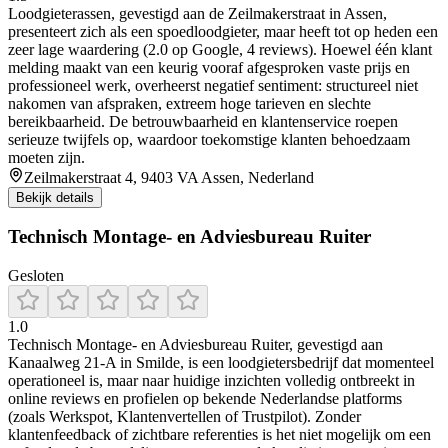
Loodgieterassen, gevestigd aan de Zeilmakerstraat in Assen,
presenteert zich als een spoedloodgieter, maar heeft tot op heden een
zeer lage waardering (2.0 op Google, 4 reviews). Hoewel één klant
melding maakt van een keurig vooraf afgesproken vaste prijs en
professioneel werk, overheerst negatief sentiment: structureel niet
nakomen van afspraken, extreem hoge tarieven en slechte
bereikbaarheid. De betrouwbaarheid en klantenservice roepen
serieuze twijfels op, waardoor toekomstige klanten behoedzaam
moeten zijn.
Zeilmakerstraat 4, 9403 VA Assen, Nederland
Bekijk details
Technisch Montage- en Adviesbureau Ruiter
Gesloten
1.0
Technisch Montage- en Adviesbureau Ruiter, gevestigd aan
Kanaalweg 21‑A in Smilde, is een loodgietersbedrijf dat momenteel
operationeel is, maar naar huidige inzichten volledig ontbreekt in
online reviews en profielen op bekende Nederlandse platforms
(zoals Werkspot, Klantenvertellen of Trustpilot). Zonder
klantenfeedback of zichtbare referenties is het niet mogelijk om een