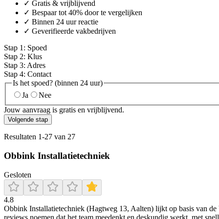
✓ Gratis & vrijblijvend
✓ Bespaar tot 40% door te vergelijken
✓ Binnen 24 uur reactie
✓ Geverifieerde vakbedrijven
Stap
1
:
Spoed
Stap
2
:
Klus
Stap
3
:
Adres
Stap
4
:
Contact
Is het spoed? (binnen 24 uur)
Ja
Nee
Jouw aanvraag is gratis en vrijblijvend.
Volgende stap
Resultaten
1
-
27
van
27
Obbink Installatietechniek
Gesloten
4.8
Obbink Installatietechniek (Hagtweg 13, Aalten) lijkt op basis van d
reviews noemen dat het team meedenkt en deskundig werkt, met snelle o