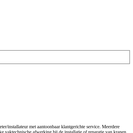
ter/installateur met aantoonbaar klantgerichte service. Meerdere
e vaktechnische afwerking bij de installatie of reparatie van kranen