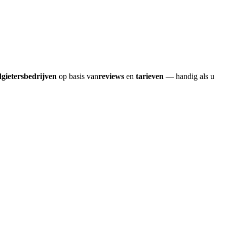
dgietersbedrijven
op basis van
reviews
en
tarieven
— handig als u