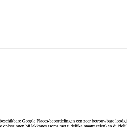
e beschikbare Google Places-beoordelingen een zeer betrouwbare loodgie
plossingen bij lekkages (soms met tijdelijke maatregelen) en duidelijk