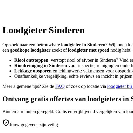
Loodgieter
Sinderen
Op zoek naar een betrouwbare
loodgieter in
Sinderen
? Wij tonen lo
een
goedkope loodgieter
zoekt of
loodgieter met spoed
nodig hebt.
Riool ontstoppen
: verstopt riool of afvoer in
Sinderen
? Vind e
Rioolreiniging in
Sinderen
voor inspectie, reiniging en onderh
Lekkage opsporen
en leidingwerk: vakmensen voor opsporing 
Onafhankelijke vergelijking, echte reviews en inzicht in prijz
Meer algemene tips? Zie de
FAQ
of zoek op locatie via
loodgieter bij
Ontvang gratis offertes van loodgieters in
Binnen 2 minuten geregeld. Gratis en vrijblijvend vergelijken van lood
Jouw gegevens zijn veilig