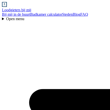
Loodgieters bij mij
Bij mij in de buurt
Badkamer calculator
Steden
Blog
FAQ
Open menu