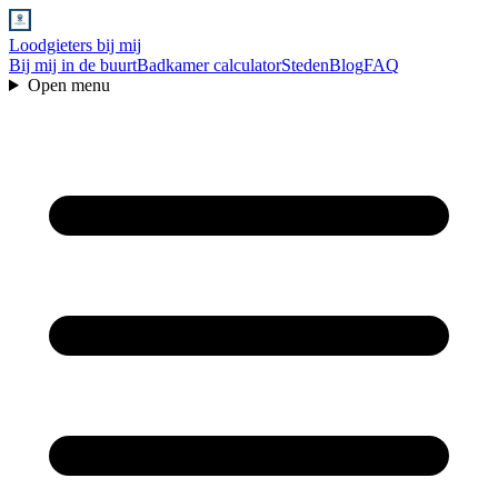
Loodgieters bij mij
Bij mij in de buurt
Badkamer calculator
Steden
Blog
FAQ
Open menu