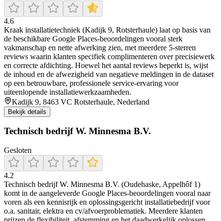
4.6
Kraak installatietechniek (Kadijk 9, Rotsterhaule) laat op basis van
de beschikbare Google Places-beoordelingen vooral sterk
vakmanschap en nette afwerking zien, met meerdere 5-sterren
reviews waarin klanten specifiek complimenteren over precisiewerk
en correcte afdichting. Hoewel het aantal reviews beperkt is, wijst
de inhoud en de afwezigheid van negatieve meldingen in de dataset
op een betrouwbare, professionele service-ervaring voor
uiteenlopende installatiewerkzaamheden.
Kadijk 9, 8463 VC Rotsterhaule, Nederland
Bekijk details
Technisch bedrijf W. Minnesma B.V.
Gesloten
4.2
Technisch bedrijf W. Minnesma B.V. (Oudehaske, Appelhôf 1)
komt in de aangeleverde Google Places-beoordelingen vooral naar
voren als een kennisrijk en oplossingsgericht installatiebedrijf voor
o.a. sanitair, elektra en cv/afvoerproblematiek. Meerdere klanten
prijzen de flexibiliteit, afstemming en het daadwerkelijk oplossen