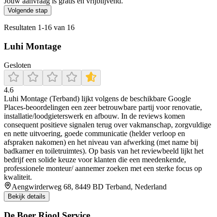
Jouw aanvraag is gratis en vrijblijvend.
Volgende stap
Resultaten
1
-
16
van
16
Luhi Montage
Gesloten
4.6
Luhi Montage (Terband) lijkt volgens de beschikbare Google
Places-beoordelingen een zeer betrouwbare partij voor renovatie,
installatie/loodgieterswerk en afbouw. In de reviews komen
consequent positieve signalen terug over vakmanschap, zorgvuldige
en nette uitvoering, goede communicatie (helder verloop en
afspraken nakomen) en het niveau van afwerking (met name bij
badkamer en toiletruimtes). Op basis van het reviewbeeld lijkt het
bedrijf een solide keuze voor klanten die een meedenkende,
professionele monteur/ aannemer zoeken met een sterke focus op
kwaliteit.
Aengwirderweg 68, 8449 BD Terband, Nederland
Bekijk details
De Boer Riool Service