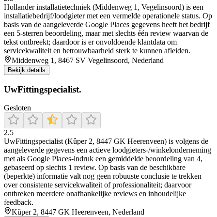
Hollander installatietechniek (Middenweg 1, Vegelinsoord) is een
installatiebedrijf/loodgieter met een vermelde operationele status. Op
basis van de aangeleverde Google Places gegevens heeft het bedrijf
een 5-sterren beoordeling, maar met slechts één review waarvan de
tekst ontbreekt; daardoor is er onvoldoende klantdata om
servicekwaliteit en betrouwbaarheid sterk te kunnen afleiden.
Middenweg 1, 8467 SV Vegelinsoord, Nederland
Bekijk details
UwFittingspecialist.
Gesloten
2.5
UwFittingspecialist (Kûper 2, 8447 GK Heerenveen) is volgens de
aangeleverde gegevens een actieve loodgieters-/winkelonderneming
met als Google Places-indruk een gemiddelde beoordeling van 4,
gebaseerd op slechts 1 review. Op basis van de beschikbare
(beperkte) informatie valt nog geen robuuste conclusie te trekken
over consistente servicekwaliteit of professionaliteit; daarvoor
ontbreken meerdere onafhankelijke reviews en inhoudelijke
feedback.
Kûper 2, 8447 GK Heerenveen, Nederland