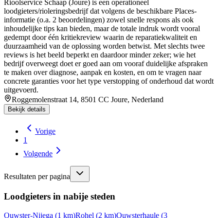
Rioolservice Schaap (Joure) is een operationeel
loodgieters/rioleringsbedrijf dat volgens de beschikbare Places-
informatie (o.a. 2 beoordelingen) zowel snelle respons als ook
inhoudelijke tips kan bieden, maar de totale indruk wordt vooral
gedempt door één kritiekreview waarin de reparatiekwaliteit en
duurzaamheid van de oplossing worden betwist. Met slechts twee
reviews is het beeld beperkt en daardoor minder zeker; wie het
bedrijf overweegt doet er goed aan om vooraf duidelijke afspraken
te maken over diagnose, aanpak en kosten, en om te vragen naar
concrete garanties voor het type verstopping of onderhoud dat wordt
uitgevoerd.
Roggemolenstraat 14, 8501 CC Joure, Nederland
Bekijk details
Vorige
1
Volgende
Resultaten per pagina
Loodgieters in nabije steden
Ouwster-Nijega
(
1
km)
Rohel
(
2
km)
Ouwsterhaule
(
3