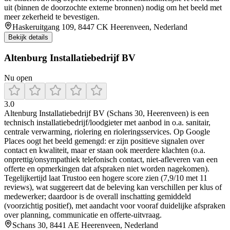
uit (binnen de doorzochte externe bronnen) nodig om het beeld met
meer zekerheid te bevestigen.
Haskeruitgang 109, 8447 CK Heerenveen, Nederland
Bekijk details
Altenburg Installatiebedrijf BV
Nu open
3.0
Altenburg Installatiebedrijf BV (Schans 30, Heerenveen) is een
technisch installatiebedrijf/loodgieter met aanbod in o.a. sanitair,
centrale verwarming, riolering en rioleringsservices. Op Google
Places oogt het beeld gemengd: er zijn positieve signalen over
contact en kwaliteit, maar er staan ook meerdere klachten (o.a.
onprettig/onsympathiek telefonisch contact, niet-afleveren van een
offerte en opmerkingen dat afspraken niet worden nagekomen).
Tegelijkertijd laat Trustoo een hogere score zien (7,9/10 met 11
reviews), wat suggereert dat de beleving kan verschillen per klus of
medewerker; daardoor is de overall inschatting gemiddeld
(voorzichtig positief), met aandacht voor vooraf duidelijke afspraken
over planning, communicatie en offerte-uitvraag.
Schans 30, 8441 AE Heerenveen, Nederland