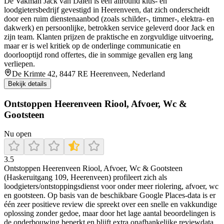
De Vakman Jack van Dalen is een allround klus- en
loodgietersbedrijf gevestigd in Heerenveen, dat zich onderscheidt
door een ruim dienstenaanbod (zoals schilder-, timmer-, elektra- en
dakwerk) en persoonlijke, betrokken service geleverd door Jack en
zijn team. Klanten prijzen de praktische en zorgvuldige uitvoering,
maar er is wel kritiek op de onderlinge communicatie en
doorlooptijd rond offertes, die in sommige gevallen erg lang
verliepen.
De Krimte 42, 8447 RE Heerenveen, Nederland
Bekijk details
Ontstoppen Heerenveen Riool, Afvoer, Wc &
Gootsteen
Nu open
3.5
Ontstoppen Heerenveen Riool, Afvoer, Wc & Gootsteen
(Haskeruitgang 109, Heerenveen) profileert zich als
loodgieters/ontstoppingsdienst voor onder meer riolering, afvoer, wc
en gootsteen. Op basis van de beschikbare Google Places-data is er
één zeer positieve review die spreekt over een snelle en vakkundige
oplossing zonder gedoe, maar door het lage aantal beoordelingen is
de onderbouwing beperkt en blijft extra onafhankelijke reviewdata