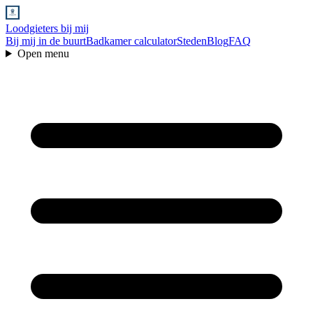
Loodgieters bij mij
Bij mij in de buurt
Badkamer calculator
Steden
Blog
FAQ
Open menu