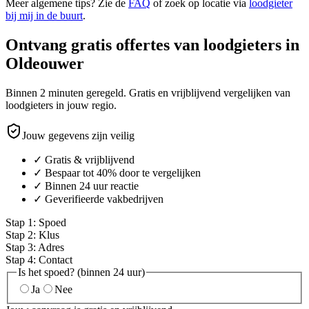
Meer algemene tips? Zie de
FAQ
of zoek op locatie via
loodgieter
bij mij in de buurt
.
Ontvang gratis offertes van loodgieters in
Oldeouwer
Binnen 2 minuten geregeld. Gratis en vrijblijvend vergelijken van
loodgieters in jouw regio.
Jouw gegevens zijn veilig
✓ Gratis & vrijblijvend
✓ Bespaar tot 40% door te vergelijken
✓ Binnen 24 uur reactie
✓ Geverifieerde vakbedrijven
Stap
1
:
Spoed
Stap
2
:
Klus
Stap
3
:
Adres
Stap
4
:
Contact
Is het spoed? (binnen 24 uur)
Ja
Nee