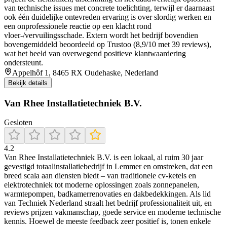
van technische issues met concrete toelichting, terwijl er daarnaast
ook één duidelijke ontevreden ervaring is over slordig werken en
een onprofessionele reactie op een klacht rond
vloer-/vervuilingsschade. Extern wordt het bedrijf bovendien
bovengemiddeld beoordeeld op Trustoo (8,9/10 met 39 reviews),
wat het beeld van overwegend positieve klantwaardering
ondersteunt.
Appelhôf 1, 8465 RX Oudehaske, Nederland
Bekijk details
Van Rhee Installatietechniek B.V.
Gesloten
4.2
Van Rhee Installatietechniek B.V. is een lokaal, al ruim 30 jaar
gevestigd totaalinstallatiebedrijf in Lemmer en omstreken, dat een
breed scala aan diensten biedt – van traditionele cv-ketels en
elektrotechniek tot moderne oplossingen zoals zonnepanelen,
warmtepompen, badkamerrenovaties en dakbedekkingen. Als lid
van Techniek Nederland straalt het bedrijf professionaliteit uit, en
reviews prijzen vakmanschap, goede service en moderne technische
kennis. Hoewel de meeste feedback zeer positief is, tonen enkele