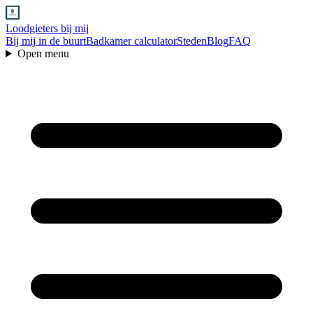
Loodgieters bij mij
Bij mij in de buurt
Badkamer calculator
Steden
Blog
FAQ
Open menu