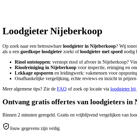
Loodgieter
Nijeberkoop
Op zoek naar een betrouwbare
loodgieter in
Nijeberkoop
? Wij tone
als u een
goedkope loodgieter
zoekt of
loodgieter met spoed
nodig 
Riool ontstoppen
: verstopt riool of afvoer in
Nijeberkoop
? Vin
Rioolreiniging in
Nijeberkoop
voor inspectie, reiniging en on
Lekkage opsporen
en leidingwerk: vakmensen voor opsporing 
Onafhankelijke vergelijking, echte reviews en inzicht in prijz
Meer algemene tips? Zie de
FAQ
of zoek op locatie via
loodgieter bij
Ontvang gratis offertes van loodgieters in
Binnen 2 minuten geregeld. Gratis en vrijblijvend vergelijken van lood
Jouw gegevens zijn veilig