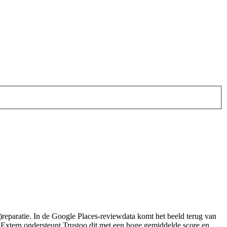
l)reparatie. In de Google Places-reviewdata komt het beeld terug van
 Extern ondersteunt Trustoo dit met een hoge gemiddelde score en