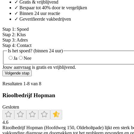
✓ Gratis & vrijblijvend
✓ Bespaar tot 40% door te vergelijken
✓ Binnen 24 uur reactie
✓ Geverifieerde vakbedrijven
Stap
1
:
Spoed
Stap
2
:
Klus
Stap
3
:
Adres
Stap
4
:
Contact
Is het spoed? (binnen 24 uur)
Ja
Nee
Jouw aanvraag is gratis en vrijblijvend.
Volgende stap
Resultaten
1
-
8
van
8
Rioolbedrijf Hopman
Gesloten
4.6
Rioolbedrijf Hopman (Hoofdweg 150, Oldeholtpade) lijkt een sterk beoo
vakkundige diagnose en doorpakken tot het probleem gevonden en opge