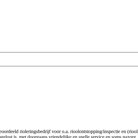
rdeeld rioleringsbedrijf voor o.a. rioolontstopping/inspectie en (rioo
lost is, met doorgaans vriendelijke en snelle service en soms nazorg.