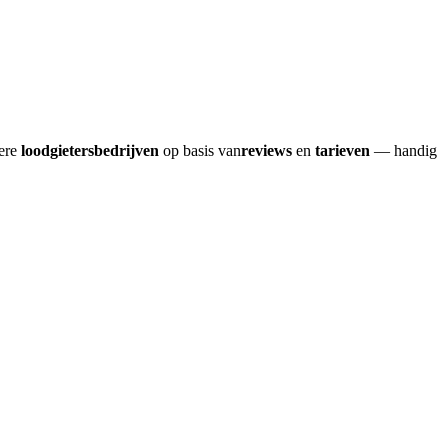
dere
loodgietersbedrijven
op basis van
reviews
en
tarieven
— handig