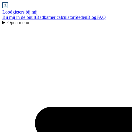
Loodgieters bij mij
Bij mij in de buurt
Badkamer calculator
Steden
Blog
FAQ
Open menu